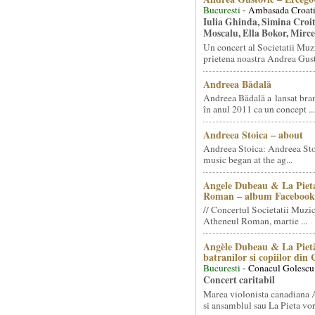
Bucuresti
- Ambasada Croati
Iulia Ghinda, Simina Croi
Moscalu, Ella Bokor, Mirc
Un concert al Societatii Muz
prietena noastra Andrea Gust
Andreea Bădală
Andreea Bădală a lansat 
în anul 2011 ca un concept ...
Andreea Stoica – about
Andreea Stoica: Andreea Sto
music began at the ag...
Angele Dubeau & La Pieta
Roman – album Facebook
// Concertul Societatii Muzic
Atheneul Roman, martie ...
Angèle Dubeau & La Pietà
batranilor si copiilor din
Bucuresti
- Conacul Golescu
Concert caritabil
Marea violonista canadiana
si ansamblul sau La Pieta vor.