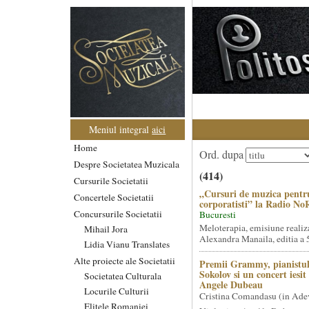
Meniul integral
aici
Home
Ord. dupa
Despre Societatea Muzicala
(414)
Cursurile Societatii
„Cursuri de muzica pentr
Concertele Societatii
corporatisti” la Radio No
Concursurile Societatii
Bucuresti
Meloterapia, emisiune realiz
Mihail Jora
Alexandra Manaila, editia a 5
Lidia Vianu Translates
Alte proiecte ale Societatii
Premii Grammy, pianistul
Sokolov si un concert iesi
Societatea Culturala
Angele Dubeau
Locurile Culturii
Cristina Comandasu (in Ade
Elitele Romaniei