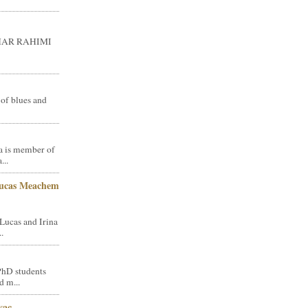
GHAR RAHIMI
 of blues and
a is member of
...
Lucas Meachem
Lucas and Irina
.
PhD students
d m...
vac