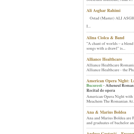
Ali Asghar Rahimi
Ostad (Master) ALI AS
I...
Alina Ciolca & Band
”A chant of worlds – a blend
songs with a drawl” is...
Alliance Healthcare
Alliance Healthcare Romani
Alliance Healthcare - the Pha
American Opera Night: 
Bucuresti
- Atheneul Roman
Recital de opera
American Opera Night with 
Meachem The Romanian At..
Ana & Marius Boldea
Ana and Marius Boldea are 
and graduates of bachelor an
Andrea Gustović – Ercego