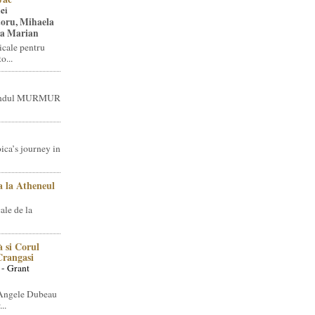
ei
toru, Mihaela
ea Marian
icale pentru
o...
brandul MURMUR
ica’s journey in
 la Atheneul
ale de la
 si Corul
 Crangasi
 - Grant
 Angele Dubeau
..