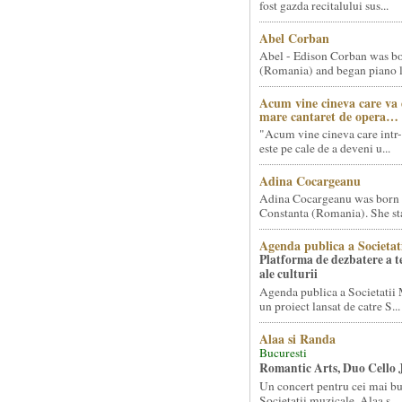
fost gazda recitalului sus...
Abel Corban
Abel - Edison Corban was bo
(Romania) and began piano le
Acum vine cineva care va
mare cantaret de opera…
"Acum vine cineva care intr-
este pe cale de a deveni u...
Adina Cocargeanu
Adina Cocargeanu was born 
Constanta (Romania). She star
Agenda publica a Societat
Platforma de dezbatere a 
ale culturii
Agenda publica a Societatii 
un proiect lansat de catre S...
Alaa si Randa
Bucuresti
Romantic Arts, Duo Cello 
Un concert pentru cei mai bun
Societatii muzicale, Alaa s...