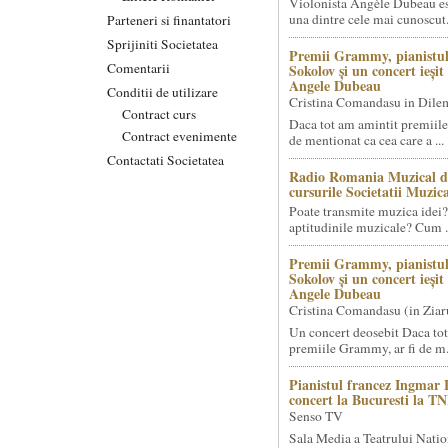
Violonista Angèle Dubeau es
una dintre cele mai cunoscut.
Parteneri si finantatori
Sprijiniti Societatea
Premii Grammy, pianistul
Comentarii
Sokolov și un concert ieși
Angele Dubeau
Conditii de utilizare
Cristina Comandasu in Dile
Contract curs
Daca tot am amintit premiile
Contract evenimente
de mentionat ca cea care a ...
Contactati Societatea
Radio Romania Muzical d
cursurile Societatii Muzica
Poate transmite muzica idei?
aptitudinile muzicale? Cum .
Premii Grammy, pianistul
Sokolov și un concert ieși
Angele Dubeau
Cristina Comandasu (in Ziar
Un concert deosebit Daca tot
premiile Grammy, ar fi de m.
Pianistul francez Ingmar 
concert la Bucuresti la T
Senso TV
Sala Media a Teatrului Natio