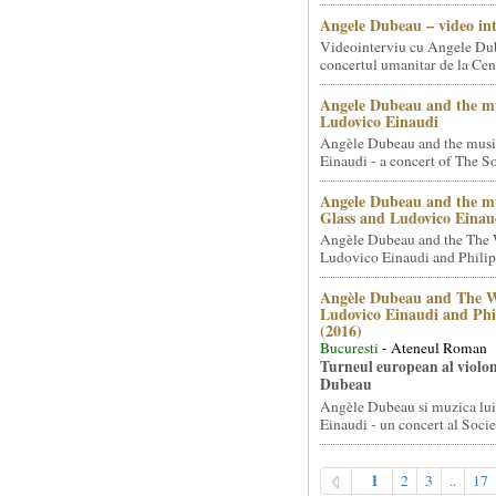
Angele Dubeau – video in
Videointerviu cu Angele Du
concertul umanitar de la Cent
Angele Dubeau and the mu
Ludovico Einaudi
Angèle Dubeau and the musi
Einaudi - a concert of The So.
Angele Dubeau and the mu
Glass and Ludovico Einau
Angèle Dubeau and the The 
Ludovico Einaudi and Philip 
Angèle Dubeau and The W
Ludovico Einaudi and Phi
(2016)
Bucuresti
- Ateneul Roman
Turneul european al violon
Dubeau
Angèle Dubeau si muzica lu
Einaudi - un concert al Societ
1
2
3
..
17