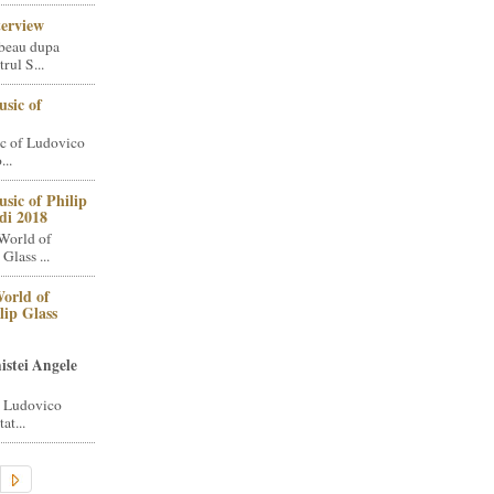
terview
beau dupa
rul S...
sic of
c of Ludovico
..
sic of Philip
di 2018
World of
Glass ...
orld of
lip Glass
istei Angele
i Ludovico
at...