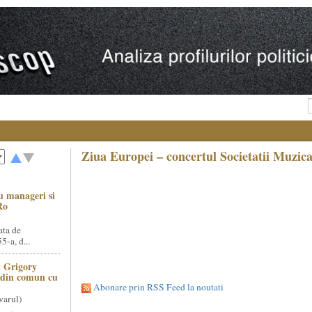
Ziua Europei – concertul Societatii Muzica
u manageri si
Ro
ata de
5-a, d...
 Grigory
t din comun cu
Abonare prin RSS Feed la noutati
varul)