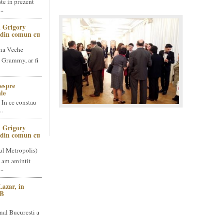
te in prezent
..
 Grigory
t din comun cu
ma Veche
 Grammy, ar fi
espre
le
 In ce constau
..
 Grigory
t din comun cu
ul Metropolis)
 am amintit
..
Lazar, in
NB
nal Bucuresti a