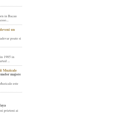
rn in Bacau
sso...
 deveni un
adevar poate si
in 1985 in
ted ...
ii Muzicale
temelor majore
Muzicale este
Jaya
i prieteni ai