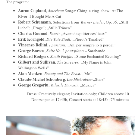
The program:
Aaron Copland
,
American Songs:
Ching-a-ring-chaw; At The
River; I Bought Me A Cat
Robert Schumann
, Selections from
Kerner Lieder
, Op. 35: „Still
Liebe”; „Frage”; „Stille Tränen”
Charles Gounod
,
Faust:
„Avant de quitter ces lieux”
Erik Korngold
,
Die Tote Stadt:
„Pierot’s Tanzlied”
Vincenzo Bellini
,
I puritani:
„Ah, per sempre io ti perdei”
George Enescu
,
Suite No. 2 pour piano –
Sarabande
Richard Rodgers
,
South Pacific:
„Some Enchanted Evening”
Gilbert and Sullivan
,
The Sorcerer:
„My Name is John
Wellington Wells”
Alan Menken
,
Beauty and The Beast:
„Me”
Claude-Michel Schönberg
,
Les Misérables:
„Stars”
George Gregoriu
,
Valurile Dunarii:
„Muzica”
Dress: Creatively elegant; Invitation only; Children above 10
Doors open at 17:45h, Concert starts at 18:45h; 75 minutes