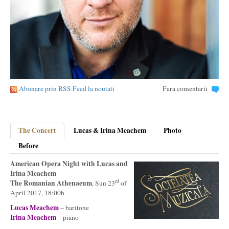
Abonare prin RSS Feed la noutati
Fara comentarii
The Concert
Lucas & Irina Meachem
Photo
Before
American Opera Night
with
Lucas and
Irina Meachem
rd
The Romanian Athenaeum
, Sun 23
of
April 2017, 18:00h
Lucas Meachem
– baritone
Irina Meachem
– piano