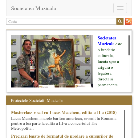
Societatea Muzicala
Toggle
navigation
Societatea
Muzicala
este
o fundatie
culturala,
facuta spre a
asigura o
legatura
directa si
permanenta
intre cultura si
oamenii ei, pe
Proiectele Societatii Muzicale
de o parte, si
lumea businessului si reprezentantii ei, de cealalta parte. Am
Masterclass vocal cu Lucas Meachem, editia a II-a (2018)
inceput cu muzica clasica - si de aici numele -, insa acum
Lucas Meachem, marele bariton american, revenit in Romania
dezvoltam proiecte si in alte domenii ale culturii.
pentru a lua parte la editia a III-a a concertului The
Metropolita...
Facem management cultural, dezvoltam si administram proiecte
Precizari legate de formatul de predare a cursurilor de
proprii sau preluate, modele si sisteme de finantare, marketing