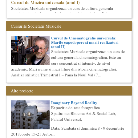
Cursul de Muzica universala (anul I)
Societatea Muzicala organizeaza un curs de cultura generala
muzicala de nivel academic, in parteneriat cu Universitatea
Natio...
Cursul de Teatru universal
Cursurile Societatii Muzicale
Societatea Muzicala organizeaza un curs de cultura generala
teatrala, de nivel academic, in parteneriat cu Universitatea
Cursul de Cinematografie universala:
Nati...
Marile capodopere si marii realizatori
(anul II)
Cursul de Sociologie
Societatea Muzicala organizeaza un curs de
Societatea Muzicala organizeaza un curs de Sociologie, in
cultura generala cinematografica. Este un
parteneriat cu Facultatea de Sociologie si Asistenta Sociala a
curs concentrat si intensiv, de nivel
Univ...
academic. Mari nume si mari filme din istoria cinematografiei.
Cursul de Literatura universala: Marile texte literare ale
Analiza stilistica Trimestrul I – Pana la Noul Val (7...
umanitatii
Societatea Muzicala organizeaza un curs de literatura
universala: „Marile texte si marile batalii culturale”. Este un
Alte proiecte
cu...
Masterclass vocal cu Lucas Meachem
Imaginary Beyond Reality
Expozitie de arta fotografica
Lucas Meachem, marele bariton american, care va sustine
concertul de la Atheneul Roman al Societatii Muzicale din 23
Spatiu: neoBhoema Art & Social Lab,
aprilie,...
Palatul Universul,
Cursul de Filosofie a vietii cotidiene
Data: Sambata si duminica 8 - 9 decembrie
Societatea Muzicala organizeaza un curs de Filosofie a vietii
2018, orele 15-21 Autori:
cotidiene, de nivel academic, cu durata de un an (2