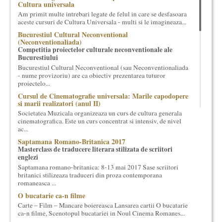
Cultura universala
cultural si consultanta. Organizam concursuri, concerte si
Am primit multe intrebari legate de felul in care se desfasoara
evenimente culturale, private sau publice, tinem cursuri de
aceste cursuri de Cultura Universala - multi si le imagineaza...
cultura generala muzicala, teatrala, filosofica si de alte feluri.
Bucurestiul Cultural Neconventional
Cuvinte in plus despre proiect, despre cei care il administreaza si
(Neconventionaliada)
cei care il finantateaza sunt in rubricile de mai jos.
Competitia proiectelor culturale neconventionale ale
Bucurestiului
Bucurestiul Cultural Neconventional (sau Neconventionaliada
- nume provizoriu) are ca obiectiv prezentarea tuturor
proiectelo...
Cursul de Cinematografie universala: Marile capodopere
si marii realizatori (anul II)
Societatea Muzicala organizeaza un curs de cultura generala
cinematografica. Este un curs concentrat si intensiv, de nivel
ac...
Saptamana Romano-Britanica 2017
Masterclass de traducere literara stilizata de scriitori
englezi
Saptamana romano-britanica: 8-13 mai 2017 Sase scriitori
britanici stilizeaza traduceri din proza contemporana
romaneasca ...
O bucatarie ca-n filme
Carte – Film – Mancare boiereasca Lansarea cartii O bucatarie
ca-n filme, Scenotopul bucatariei in Noul Cinema Romanes...