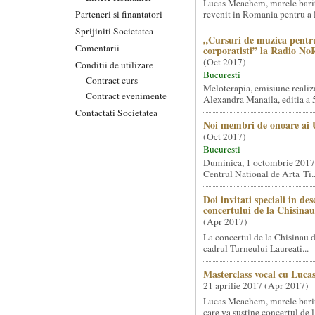
Lucas Meachem, marele bari
Parteneri si finantatori
revenit in Romania pentru a l
Sprijiniti Societatea
„Cursuri de muzica pentr
Comentarii
corporatisti” la Radio No
(
Oct 2017
)
Conditii de utilizare
Bucuresti
Contract curs
Meloterapia, emisiune realiz
Contract evenimente
Alexandra Manaila, editia a 5
Contactati Societatea
Noi membri de onoare a
(
Oct 2017
)
Bucuresti
Duminica, 1 octombrie 2017, 
Centrul National de Arta Ti..
Doi invitati speciali in de
concertului de la Chisinau
(
Apr 2017
)
La concertul de la Chisinau d
cadrul Turneului Laureati...
Masterclass vocal cu Luc
21 aprilie 2017 (
Apr 2017
)
Lucas Meachem, marele bari
care va sustine concertul de l.