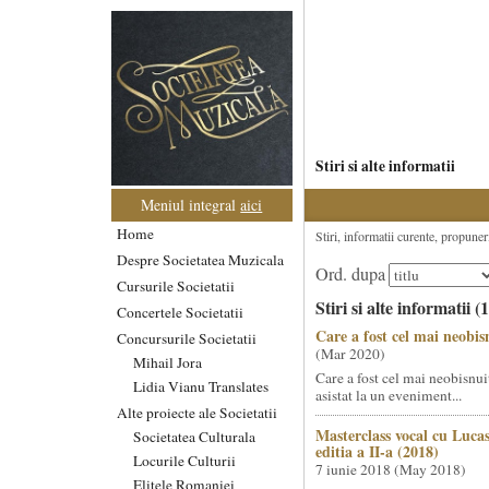
Stiri si alte informatii
Meniul integral
aici
Home
Stiri, informatii curente, propuneri
Despre Societatea Muzicala
Ord. dupa
Cursurile Societatii
Stiri si alte informatii (
Concertele Societatii
Care a fost cel mai neobis
Concursurile Societatii
(
Mar 2020
)
Mihail Jora
Care a fost cel mai neobisnuit
Lidia Vianu Translates
asistat la un eveniment...
Alte proiecte ale Societatii
Masterclass vocal cu Luc
Societatea Culturala
editia a II-a (2018)
Locurile Culturii
7 iunie 2018 (
May 2018
)
Elitele Romaniei