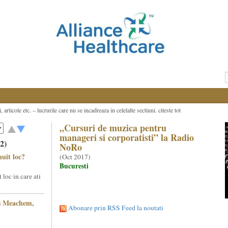
, articole etc. – lucrurile care nu se incadreaza in celelalte sectiuni.
citeste tot
„Cursuri de muzica pentru
manageri si corporatisti” la Radio
12)
NoRo
nuit loc?
(
Oct 2017
)
Bucuresti
 loc in care ati
as Meachem,
Abonare prin RSS Feed la noutati