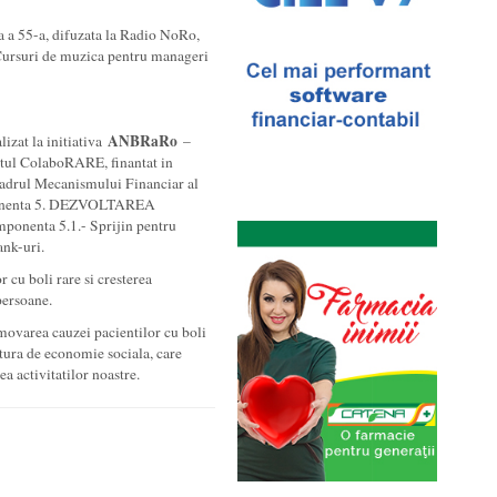
a a 55-a, difuzata la Radio NoRo,
„Cursuri de muzica pentru manageri
ANBRaRo
lizat la initiativa
–
ctul ColaboRARE, finantat in
cadrul Mecanismului Financiar al
ponenta 5. DEZVOLTAREA
nenta 5.1.- Sprijin pentru
ank-uri.
r cu boli rare si cresterea
 persoane.
movarea cauzei pacientilor cu boli
uctura de economie sociala, care
ea activitatilor noastre.