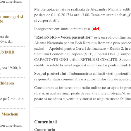
ton american,
u...
Meloterapia, emisiune realizata de Alexandra Manaila, editi
pe data de 01.10.2017 la ora 13.00. Tema emisiunii a fost: 
u manageri si
si corporatisti”.
Ro
aici
Inregistarea emisiunii o puteti gasi
(
)
.
ata de
”RadioNoRo – Vocea pacientilor”
este un radio online rea
5-a, d...
Alianta Nationala pentru Boli Rare din Romania prin proie
cadrul Apelului pentru Cereri de finantare – Runda 2, in 
i UNIMIR
Spatiului Economic European (SEE), Fondul ONG, Com
CAPACITATII ONG-urilor. RETELE SI COALITII, Subcompo
coalitii si retele la nivel regional si national si pentru think t
ora 19.00, la
.
Scopul proiectului:
Imbunatatirea calitatii vietii pacientilo
responsabilitatii comunitatii si a autoritatilor fata de aceste
schiderea
Consideram ca initierea unui radio online ne-ar ajuta in pro
rare si, in acelasi timp, poate deveni o unitate protejata/str
e pe 7 mai, din
poate sa ne aduca si venit in viitor si ar asigura sustenabilitat
as Meachem
Comentarii
ton american,
Comentariu
..