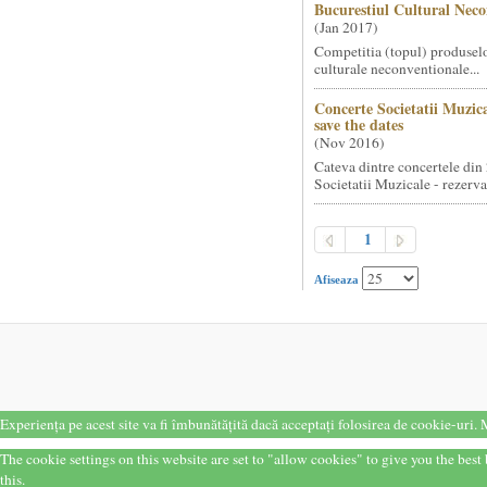
Bucurestiul Cultural Neco
(
Jan 2017
)
Competitia (topul) produselo
culturale neconventionale...
Concerte Societatii Muzica
save the dates
(
Nov 2016
)
Cateva dintre concertele din
Societatii Muzicale - rezervat
1
Afiseaza
Experiența pe acest site va fi îmbunătățită dacă acceptați folosirea de cookie-uri.
M
The cookie settings on this website are set to "allow cookies" to give you the bes
this.