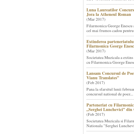
Luna Laureatilor Concurs
Jora la Atheneul Roman
(
Mar 2017
)
Filarmonica George Enescu a
cel mai frumos cadou pentru .
Extinderea parteneriatulu
Filarmonica George Enes
(
Mar 2017
)
Societatea Muzicala a extins 
cu Filarmonica George Enesc
Lansam Concursul de Poez
Vianu Translates”
(
Feb 2017
)
Pana la sfarsitul lunii febru
concursul national de poez...
Parteneriat cu Filarmonic
„Serghei Lunchevici” din
(
Feb 2017
)
Societatea Muzicala si Fila
Nationala "Serghei Lunchevic