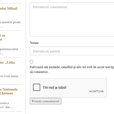
ului Mihail
 anuntat poate
..
i cu
cu
Nume
parteneriatul
...
ie „Lidia
Salvează-mi numele, emailul și site-ul web în acest navi
să comentez.
arie vom lansa
a Nationala
 Chisinau
rmonica
i" din ...