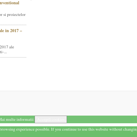
nventional
r si proiectelor
le in 2017 –
 2017 ale
i-...
ai multe informatii
Acceptă cookies
t browsing experience possible. If you continue to use this website without changi