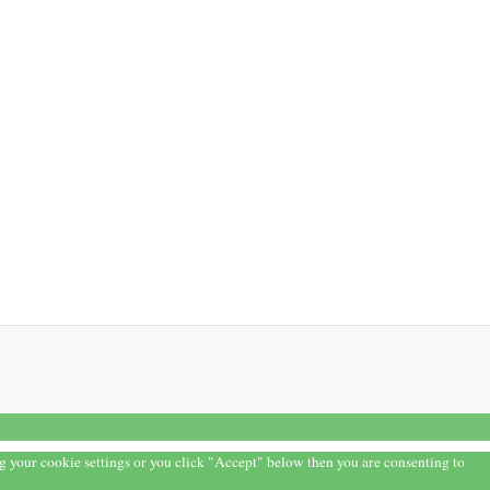
ng your cookie settings or you click "Accept" below then you are consenting to