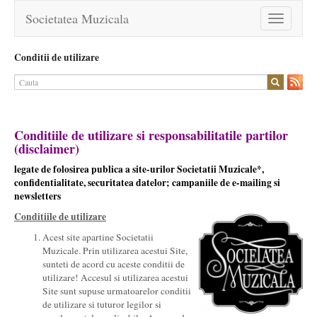
Societatea Muzicala
Toggle
navigation
Conditii de utilizare
Conditiile de utilizare si responsabilitatile partilor
(disclaimer)
legate de folosirea publica a site-urilor Societatii Muzicale*,
confidentialitate, securitatea datelor; campaniile de e-mailing si
newsletters
Conditiile de utilizare
Acest site apartine Societatii
Muzicale. Prin utilizarea acestui Site,
sunteti de acord cu aceste conditii de
utilizare! Accesul si utilizarea acestui
Site sunt supuse urmatoarelor conditii
de utilizare si tuturor legilor si