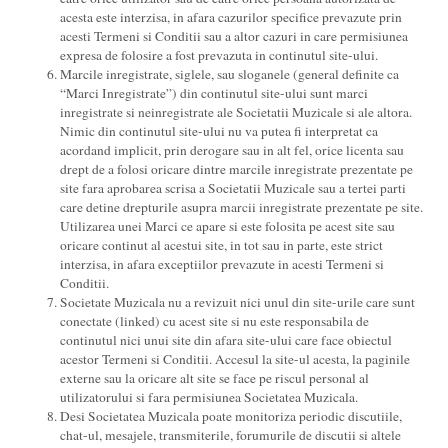
acesta este interzisa, in afara cazurilor specifice prevazute prin
acesti Termeni si Conditii sau a altor cazuri in care permisiunea
expresa de folosire a fost prevazuta in continutul site-ului.
Marcile inregistrate, siglele, sau sloganele (general definite ca
“Marci Inregistrate”) din continutul site-ului sunt marci
inregistrate si neinregistrate ale Societatii Muzicale si ale altora.
Nimic din continutul site-ului nu va putea fi interpretat ca
acordand implicit, prin derogare sau in alt fel, orice licenta sau
drept de a folosi oricare dintre marcile inregistrate prezentate pe
site fara aprobarea scrisa a Societatii Muzicale sau a tertei parti
care detine drepturile asupra marcii inregistrate prezentate pe site.
Utilizarea unei Marci ce apare si este folosita pe acest site sau
oricare continut al acestui site, in tot sau in parte, este strict
interzisa, in afara exceptiilor prevazute in acesti Termeni si
Conditii.
Societate Muzicala nu a revizuit nici unul din site-urile care sunt
conectate (linked) cu acest site si nu este responsabila de
continutul nici unui site din afara site-ului care face obiectul
acestor Termeni si Conditii. Accesul la site-ul acesta, la paginile
externe sau la oricare alt site se face pe riscul personal al
utilizatorului si fara permisiunea Societatea Muzicala.
Desi Societatea Muzicala poate monitoriza periodic discutiile,
chat-ul, mesajele, transmiterile, forumurile de discutii si altele