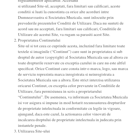
regulamentelor aplicabile. Accesand
si utilizand Site-ul, acceptati, fara limitari sau calificari, aceste
conditii si luati la cunostinta ca orice alte acorduri intre
Dumneavoastra si Societatea Muzicala. sunt inlocuite prin
prevederile prezentelor Conditii de Utilizare. Daca nu sunteti de
acord sau nu acceptati, fara limitari sau calificari, Conditiile de
Utilizare ale acestui Site, va rugam sa parasiti acest Site.
Proprietatea Continutului
Site-ul si tot ceea ce cuprinde acesta, incluzind fara limitare toate
textele si imaginile (“Continut”) care sunt in proprietatea si sub
dreptul de autor (copyright) al Societatea Muzicala sau al altora cu
toate drepturile rezervate cu exceptia cazului in care nu este altfel
specificat. Orice Continut care consta intr-o marca, logo, sau marca
de serviciu reprezinta marca inregistrata si neinregistrata a
Societatea Muzicala sau a altora. Este strict interzisa utilizarea
oricarui Continut, cu exceptia celor prevazute in Conditiile de
Utilizare, fara permisiunea in scris a proprietarului
“Continutului”. De asemenea, va informam ca Societatea Muzicala
isi vor asigura si impune in mod hotarit recunoasterea drepturilor
de proprietate intelectuala in conformitate cu legile in vigoare,
ajungand, daca este cazul, la actionarea celor vinovati de
incalcarea dreptului de proprietate intelectuala in judecata prin
instantele penale.
Utilizarea Site-ului