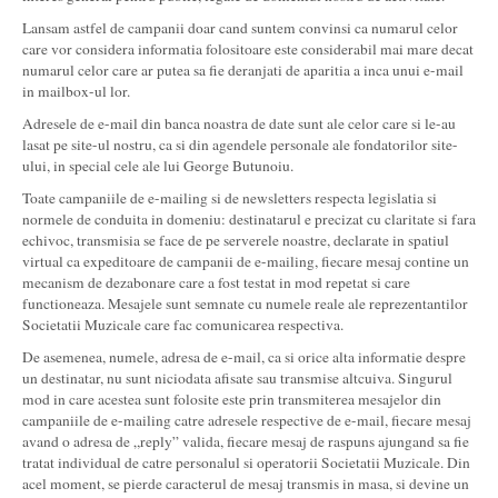
Lansam astfel de campanii doar cand suntem convinsi ca numarul celor
care vor considera informatia folositoare este considerabil mai mare decat
numarul celor care ar putea sa fie deranjati de aparitia a inca unui e-mail
in mailbox-ul lor.
Adresele de e-mail din banca noastra de date sunt ale celor care si le-au
lasat pe site-ul nostru, ca si din agendele personale ale fondatorilor site-
ului, in special cele ale lui George Butunoiu.
Toate campaniile de e-mailing si de newsletters respecta legislatia si
normele de conduita in domeniu: destinatarul e precizat cu claritate si fara
echivoc, transmisia se face de pe serverele noastre, declarate in spatiul
virtual ca expeditoare de campanii de e-mailing, fiecare mesaj contine un
mecanism de dezabonare care a fost testat in mod repetat si care
functioneaza. Mesajele sunt semnate cu numele reale ale reprezentantilor
Societatii Muzicale care fac comunicarea respectiva.
De asemenea, numele, adresa de e-mail, ca si orice alta informatie despre
un destinatar, nu sunt niciodata afisate sau transmise altcuiva. Singurul
mod in care acestea sunt folosite este prin transmiterea mesajelor din
campaniile de e-mailing catre adresele respective de e-mail, fiecare mesaj
avand o adresa de „reply” valida, fiecare mesaj de raspuns ajungand sa fie
tratat individual de catre personalul si operatorii Societatii Muzicale. Din
acel moment, se pierde caracterul de mesaj transmis in masa, si devine un