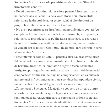
Societatea Muzicala acorda permisiunea de a utiliza Site-ul in
urmatoarele conditii:
• Puteti descarca Continutul, insa doar pentru folosul personal si
ne-comercial si cu conditia de a va conforma cu informatiile
referitoare la dreptul de autor (copyright) si alte drepturi de
proprietate intelectuala cuprinse in Continut;
• Nu aveti permisiunea sa distribuiti, sa modificati, sa copiati (cu
exceptia celor mai sus mentionate), sa transmiteti, sa expuneti, sa
refolositi, sa reproduceti, sa publicati, sa autorizati, sa acordati o
licenta de folosire, sa creati lucrari derivate din, sau sa transferati,
sa vindeti sau sa folositi Continutul in alt mod, fara acordul in scris
al Societatea Muzicala.;
• Este interzis sa folositi Site-ul pentru a afisa sau transmite orice
fel de material ce are caracter amenintator, fals, inselator, abuziv,
de hartuire, licentios, calomniator, vulgar, obscen, scandalos,
instigator, pornografic sau profanator, sau orice alt fel de material
care poate constitui sau incuraja un comportament ce va putea da
nastere unei infractiuni, sau ar putea conduce la raspundere civila,
sau ar incalca in alt mod legea – inclusiv in sectiunile de
„Comentarii”. Societatea Muzicala va coopera cu oricare dintre
autoritatile desemnate sa aplice legea si se va conforma cu orice
sentinta judecatoreasca prin care se cere sau se ordona societatii
Societatea Muzicala sa dezvaluie identitatea oricarei persoane care
ar afisa sau transmite orice fel de informatie sau material de acest