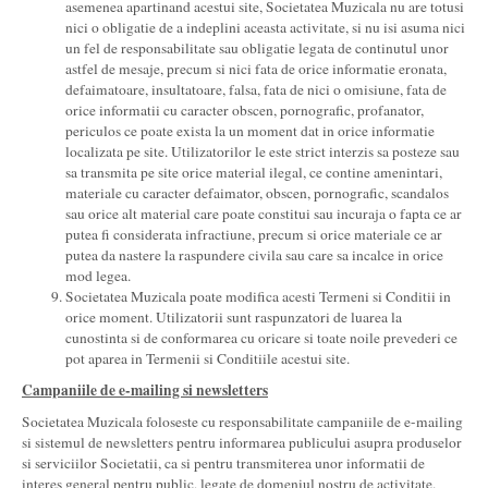
asemenea apartinand acestui site, Societatea Muzicala nu are totusi
nici o obligatie de a indeplini aceasta activitate, si nu isi asuma nici
un fel de responsabilitate sau obligatie legata de continutul unor
astfel de mesaje, precum si nici fata de orice informatie eronata,
defaimatoare, insultatoare, falsa, fata de nici o omisiune, fata de
orice informatii cu caracter obscen, pornografic, profanator,
periculos ce poate exista la un moment dat in orice informatie
localizata pe site. Utilizatorilor le este strict interzis sa posteze sau
sa transmita pe site orice material ilegal, ce contine amenintari,
materiale cu caracter defaimator, obscen, pornografic, scandalos
sau orice alt material care poate constitui sau incuraja o fapta ce ar
putea fi considerata infractiune, precum si orice materiale ce ar
putea da nastere la raspundere civila sau care sa incalce in orice
mod legea.
Societatea Muzicala poate modifica acesti Termeni si Conditii in
orice moment. Utilizatorii sunt raspunzatori de luarea la
cunostinta si de conformarea cu oricare si toate noile prevederi ce
pot aparea in Termenii si Conditiile acestui site.
Campaniile de e-mailing si newsletters
Societatea Muzicala foloseste cu responsabilitate campaniile de e-mailing
si sistemul de newsletters pentru informarea publicului asupra produselor
si serviciilor Societatii, ca si pentru transmiterea unor informatii de
interes general pentru public, legate de domeniul nostru de activitate.