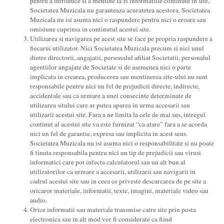
pentru a introduce si a mentine la zi informatiile continute in site,
Societatea Muzicala nu garanteaza acuratetea acestora. Societatea
Muzicala nu isi asuma nici o raspundere pentru nici o eroare sau
omisiune cuprinsa in continutul acestui site.
Utilizarea si navigarea pe acest site se face pe propria raspundere a
fiecarui utilizator. Nici Societatea Muzicala precum si nici unul
dintre directorii, angajatii, personalul afiliat Societatii, personalul
agentiilor angajate de Societate si de asemenea nici o parte
implicata in crearea, producerea sau mentinerea site-ului nu sunt
responsabile pentru nici un fel de prejudicii directe, indirecte,
accidentale sau ca urmare a unei consecinte determinate de
utilizarea sitului care ar putea aparea in urma accesarii sau
utilizarii acestui site. Fara a ne limita la cele de mai sus, intregul
continut al acestui site va este furnizat “ca atare” fara a se acorda
nici un fel de garantie, expresa sau implicita in acest sens.
Societatea Muzicala nu isi asuma nici o responsabilitate si nu poate
fi tinuta responsabila pentru nici un tip de prejudicii sau virusi
informatici care pot infecta calculatorul sau un alt bun al
utilizatorilor ca urmare a accesarii, utilizarii sau navigarii in
cadrul acestui site sau in ceea ce priveste descarcarea de pe site a
oricaror materiale, informatii, texte, imagini, materiale video sau
audio.
Orice informatii sau materiale transmise catre site prin posta
electronica sau in alt mod vor fi considerate ca fiind