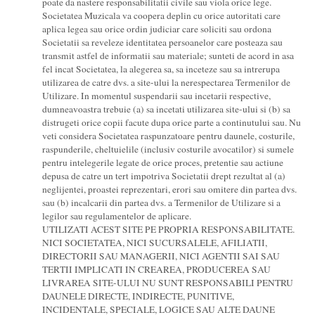
poate da nastere responsabilitatii civile sau viola orice lege.
Societatea Muzicala va coopera deplin cu orice autoritati care
aplica legea sau orice ordin judiciar care soliciti sau ordona
Societatii sa reveleze identitatea persoanelor care posteaza sau
transmit astfel de informatii sau materiale; sunteti de acord in asa
fel incat Societatea, la alegerea sa, sa inceteze sau sa intrerupa
utilizarea de catre dvs. a site-ului la nerespectarea Termenilor de
Utilizare. In momentul suspendarii sau incetarii respective,
dumneavoastra trebuie (a) sa incetati utilizarea site-ului si (b) sa
distrugeti orice copii facute dupa orice parte a continutului sau. Nu
veti considera Societatea raspunzatoare pentru daunele, costurile,
raspunderile, cheltuielile (inclusiv costurile avocatilor) si sumele
pentru intelegerile legate de orice proces, pretentie sau actiune
depusa de catre un tert impotriva Societatii drept rezultat al (a)
neglijentei, proastei reprezentari, erori sau omitere din partea dvs.
sau (b) incalcarii din partea dvs. a Termenilor de Utilizare si a
legilor sau regulamentelor de aplicare.
UTILIZATI ACEST SITE PE PROPRIA RESPONSABILITATE.
NICI SOCIETATEA, NICI SUCURSALELE, AFILIATII,
DIRECTORII SAU MANAGERII, NICI AGENTII SAI SAU
TERTII IMPLICATI IN CREAREA, PRODUCEREA SAU
LIVRAREA SITE-ULUI NU SUNT RESPONSABILI PENTRU
DAUNELE DIRECTE, INDIRECTE, PUNITIVE,
INCIDENTALE, SPECIALE, LOGICE SAU ALTE DAUNE