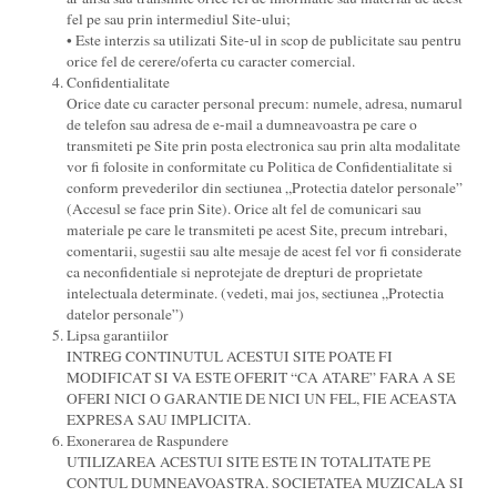
fel pe sau prin intermediul Site-ului;
• Este interzis sa utilizati Site-ul in scop de publicitate sau pentru
orice fel de cerere/oferta cu caracter comercial.
Confidentialitate
Orice date cu caracter personal precum: numele, adresa, numarul
de telefon sau adresa de e-mail a dumneavoastra pe care o
transmiteti pe Site prin posta electronica sau prin alta modalitate
vor fi folosite in conformitate cu Politica de Confidentialitate si
conform prevederilor din sectiunea „Protectia datelor personale”
(Accesul se face prin Site). Orice alt fel de comunicari sau
materiale pe care le transmiteti pe acest Site, precum intrebari,
comentarii, sugestii sau alte mesaje de acest fel vor fi considerate
ca neconfidentiale si neprotejate de drepturi de proprietate
intelectuala determinate. (vedeti, mai jos, sectiunea „Protectia
datelor personale”)
Lipsa garantiilor
INTREG CONTINUTUL ACESTUI SITE POATE FI
MODIFICAT SI VA ESTE OFERIT “CA ATARE” FARA A SE
OFERI NICI O GARANTIE DE NICI UN FEL, FIE ACEASTA
EXPRESA SAU IMPLICITA.
Exonerarea de Raspundere
UTILIZAREA ACESTUI SITE ESTE IN TOTALITATE PE
CONTUL DUMNEAVOASTRA. SOCIETATEA MUZICALA SI