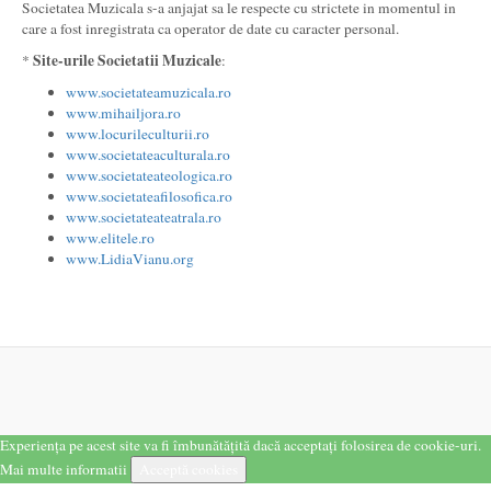
Societatea Muzicala s-a anjajat sa le respecte cu strictete in momentul in
care a fost inregistrata ca operator de date cu caracter personal.
Site-urile Societatii Muzicale
*
:
www.societateamuzicala.ro
www.mihailjora.ro
www.locurileculturii.ro
www.societateaculturala.ro
www.societateateologica.ro
www.societateafilosofica.ro
www.societateateatrala.ro
www.elitele.ro
www.LidiaVianu.org
Experiența pe acest site va fi îmbunătățită dacă acceptați folosirea de cookie-uri.
Mai multe informatii
Acceptă cookies