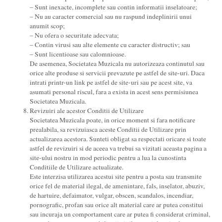
– Sunt inexacte, incomplete sau contin informatii inselatoare;
– Nu au caracter comercial sau nu raspund indeplinirii unui
anumit scop;
– Nu ofera o securitate adecvata;
– Contin virusi sau alte elemente cu caracter distructiv; sau
– Sunt licentioase sau calomnioase.
De asemenea, Societatea Muzicala nu autorizeaza continutul sau
orice alte produse si servicii prevazute pe astfel de site-uri. Daca
intrati printr-un link pe astfel de site-uri sau pe acest site, va
asumati personal riscul, fara a exista in acest sens permisiunea
Societatea Muzicala.
Revizuiri ale acestor Conditii de Utilizare
Societatea Muzicala poate, in orice moment si fara notificare
prealabila, sa revizuiasca aceste Conditii de Utilizare prin
actualizarea acestora. Sunteti obligat sa respectati oricare si toate
astfel de revizuiri si de aceea va trebui sa vizitati aceasta pagina a
site-ului nostru in mod periodic pentru a lua la cunostinta
Conditiile de Utilizare actualizate.
Este interzisa utilizarea acestui site pentru a posta sau transmite
orice fel de material ilegal, de amenintare, fals, inselator, abuziv,
de hartuire, defaimator, vulgar, obscen, scandalos, incendiar,
pornografic, profan sau orice alt material care ar putea constitui
sau incuraja un comportament care ar putea fi considerat criminal,