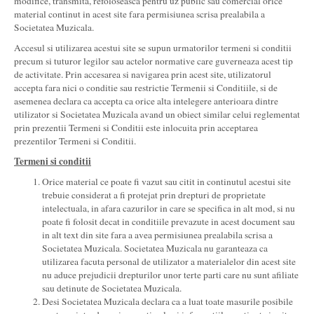
modifice, transmita, refoloseasca pentru uz public sau comercial orice
material continut in acest site fara permisiunea scrisa prealabila a
Societatea Muzicala.
Accesul si utilizarea acestui site se supun urmatorilor termeni si conditii
precum si tuturor legilor sau actelor normative care guverneaza acest tip
de activitate. Prin accesarea si navigarea prin acest site, utilizatorul
accepta fara nici o conditie sau restrictie Termenii si Conditiile, si de
asemenea declara ca accepta ca orice alta intelegere anterioara dintre
utilizator si Societatea Muzicala avand un obiect similar celui reglementat
prin prezentii Termeni si Conditii este inlocuita prin acceptarea
prezentilor Termeni si Conditii.
Termeni si conditii
Orice material ce poate fi vazut sau citit in continutul acestui site
trebuie considerat a fi protejat prin drepturi de proprietate
intelectuala, in afara cazurilor in care se specifica in alt mod, si nu
poate fi folosit decat in conditiile prevazute in acest document sau
in alt text din site fara a avea permisiunea prealabila scrisa a
Societatea Muzicala. Societatea Muzicala nu garanteaza ca
utilizarea facuta personal de utilizator a materialelor din acest site
nu aduce prejudicii drepturilor unor terte parti care nu sunt afiliate
sau detinute de Societatea Muzicala.
Desi Societatea Muzicala declara ca a luat toate masurile posibile