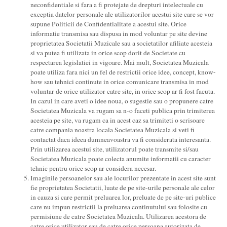
neconfidentiale si fara a fi protejate de drepturi intelectuale cu
exceptia datelor personale ale utilizatorilor acestui site care se vor
supune Politicii de Confidentialitate a acestui site. Orice
informatie transmisa sau dispusa in mod voluntar pe site devine
proprietatea Societatii Muzicale sau a societatilor afiliate acesteia
si va putea fi utilizata in orice scop dorit de Societate cu
respectarea legislatiei in vigoare. Mai mult, Societatea Muzicala
poate utiliza fara nici un fel de restrictii orice idee, concept, know-
how sau tehnici continute in orice comunicare transmisa in mod
voluntar de orice utilizator catre site, in orice scop ar fi fost facuta.
In cazul in care aveti o idee noua, o sugestie sau o propunere catre
Societatea Muzicala va rugam sa n-o faceti publica prin trimiterea
acesteia pe site, va rugam ca in acest caz sa trimiteti o scrisoare
catre compania noastra locala Societatea Muzicala si veti fi
contactat daca ideea dumneavoastra va fi considerata interesanta.
Prin utilizarea acestui site, utilizatorul poate transmite si/sau
Societatea Muzicala poate colecta anumite informatii cu caracter
tehnic pentru orice scop ar considera necesar.
Imaginile persoanelor sau ale locurilor prezentate in acest site sunt
fie proprietatea Societatii, luate de pe site-urile personale ale celor
in cauza si care permit preluarea lor, preluate de pe site-uri publice
care nu impun restrictii la preluarea continutului sau folosite cu
permisiune de catre Societatea Muzicala. Utilizarea acestora de
catre orice utilizator sau de catre orice persoana autorizata de