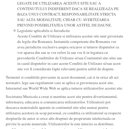
LEGATE DE UTILIZAREA ACESTUI SITE SAU A
CONTINUTULUI INDIFERENT DACA SE REALIZEAZA PE
BAZA UNUI CONTRACT, RESPONSABILITATE STRICTA
SAU ALTA MODALITATE, CHIAR CU AVERTIZAREA
PRIVIND POSIBILITATEA UNOR ASTFEL DE DAUNE.
Legislatie aplicabila si Jurisdictie
Aceste Conditii de Utilizare si utilizarea acestui site sunt guvernate
de legile din Romania. Instantele competente din Romania vor
avea jurisdictie exclusiva asupra oricaror si tuturor disputelor ce
vor aparea din sau se vor referi la sau vor fi in legatura cu
prevederile Conditiilor de Utilizare si/sau Continutul site-ului sau
in cazul disputelor in care aceste Conditii de Utilizare si/sau acest
site vor fi considerate fapte relevante pentru astfel de dispute.
Termenii si conditiile prevazute in acest document, cat si in orice alt act
normativ, lege sau regulament care se aplica si guverneaza acest site,
Internetul sau World Wide Web se aplica tuturor utilizatorilor acestui site.
Societatea Muzicala a creat si mentine acest site pentru divertismentul,
informarea, educarea si comunicarea utilizatorilor. Utilizatorii pot
descarca materialele aparute in continutul site-ului numai pentru
utilizarea acestora in scop personal, cu conditia ca utilizatorul sa respecte
drepturile de autor si orice alte drepturi de proprietate intelectuala cu
privire la aceste materiale. Utilizatorilor le este interzis sa distribuie,