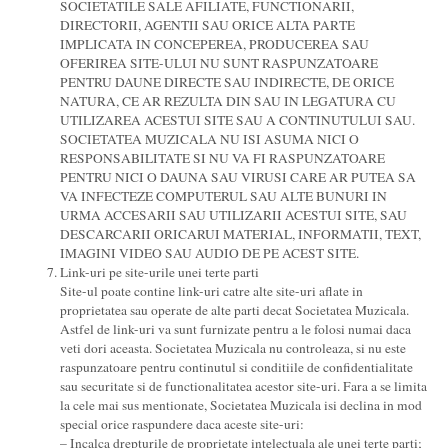
SOCIETATILE SALE AFILIATE, FUNCTIONARII,
DIRECTORII, AGENTII SAU ORICE ALTA PARTE
IMPLICATA IN CONCEPEREA, PRODUCEREA SAU
OFERIREA SITE-ULUI NU SUNT RASPUNZATOARE
PENTRU DAUNE DIRECTE SAU INDIRECTE, DE ORICE
NATURA, CE AR REZULTA DIN SAU IN LEGATURA CU
UTILIZAREA ACESTUI SITE SAU A CONTINUTULUI SAU.
SOCIETATEA MUZICALA NU ISI ASUMA NICI O
RESPONSABILITATE SI NU VA FI RASPUNZATOARE
PENTRU NICI O DAUNA SAU VIRUSI CARE AR PUTEA SA
VA INFECTEZE COMPUTERUL SAU ALTE BUNURI IN
URMA ACCESARII SAU UTILIZARII ACESTUI SITE, SAU
DESCARCARII ORICARUI MATERIAL, INFORMATII, TEXT,
IMAGINI VIDEO SAU AUDIO DE PE ACEST SITE.
Link-uri pe site-urile unei terte parti
Site-ul poate contine link-uri catre alte site-uri aflate in
proprietatea sau operate de alte parti decat Societatea Muzicala.
Astfel de link-uri va sunt furnizate pentru a le folosi numai daca
veti dori aceasta. Societatea Muzicala nu controleaza, si nu este
raspunzatoare pentru continutul si conditiile de confidentialitate
sau securitate si de functionalitatea acestor site-uri. Fara a se limita
la cele mai sus mentionate, Societatea Muzicala isi declina in mod
special orice raspundere daca aceste site-uri:
– Incalca drepturile de proprietate intelectuala ale unei terte parti;