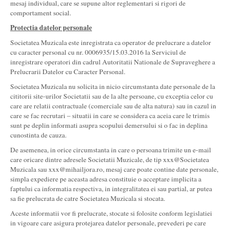
mesaj individual, care se supune altor reglementari si rigori de
comportament social.
Protectia datelor personale
Societatea Muzicala este inregistrata ca operator de prelucrare a datelor
cu caracter personal cu nr. 0006935/15.03.2016 la Serviciul de
inregistrare operatori din cadrul Autoritatii Nationale de Supraveghere a
Prelucrarii Datelor cu Caracter Personal.
Societatea Muzicala nu solicita in nicio circumstanta date personale de la
cititorii site-urilor Societatii sau de la alte persoane, cu exceptia celor cu
care are relatii contractuale (comerciale sau de alta natura) sau in cazul in
care se fac recrutari – situatii in care se considera ca aceia care le trimis
sunt pe deplin informati asupra scopului demersului si o fac in deplina
cunostinta de cauza.
De asemenea, in orice circumstanta in care o persoana trimite un e-mail
care oricare dintre adresele Societatii Muzicale, de tip xxx@Societatea
Muzicala sau xxx@mihailjora.ro, mesaj care poate contine date personale,
simpla expediere pe aceasta adresa constituie o acceptare implicita a
faptului ca informatia respectiva, in integralitatea ei sau partial, ar putea
sa fie prelucrata de catre Societatea Muzicala si stocata.
Aceste informatii vor fi prelucrate, stocate si folosite conform legislatiei
in vigoare care asigura protejarea datelor personale, prevederi pe care