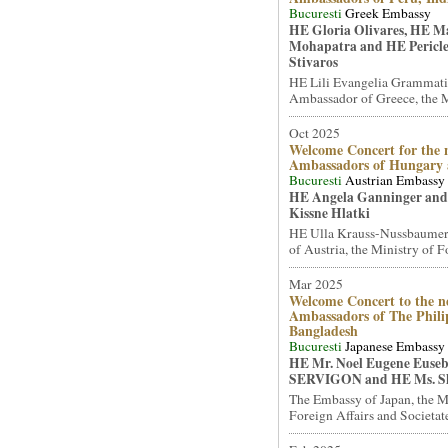
Bucuresti
Greek Embassy
HE Gloria Olivares, HE 
Mohapatra and HE Pericle
Stivaros
HE Lili Evangelia Grammati
Ambassador of Greece, the Mi
Oct 2025
Welcome Concert for the 
Ambassadors of Hungary
Bucuresti
Austrian Embassy
HE Angela Ganninger and
Kissne Hlatki
HE Ulla Krauss-Nussbaumer
of Austria, the Ministry of Fo
Mar 2025
Welcome Concert to the n
Ambassadors of The Phili
Bangladesh
Bucuresti
Japanese Embassy
HE Mr. Noel Eugene Euseb
SERVIGON and HE Ms. S
The Embassy of Japan, the M
Foreign Affairs and Societate