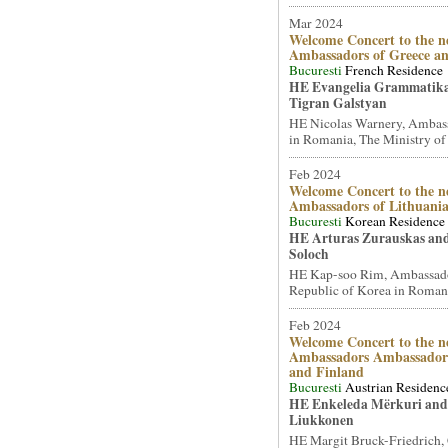
Mar 2024
Welcome Concert to the n
Ambassadors of Greece a
Bucuresti
French Residence
HE Evangelia Grammatik
Tigran Galstyan
HE Nicolas Warnery, Ambass
in Romania, The Ministry of 
Feb 2024
Welcome Concert to the n
Ambassadors of Lithuani
Bucuresti
Korean Residence
HE Arturas Zurauskas an
Soloch
HE Kap-soo Rim, Ambassado
Republic of Korea in Romani
Feb 2024
Welcome Concert to the n
Ambassadors Ambassadors
and Finland
Bucuresti
Austrian Residenc
HE Enkeleda Mërkuri and
Liukkonen
HE Margit Bruck-Friedrich,