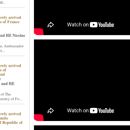
M...
ewly arrived
 of France
and HE Nicolas
i, Ambassador
i...
ewly arrived
 of
and
e
n and HE
 of The
stry of Fo...
ewly arrived
emite
 Republic of