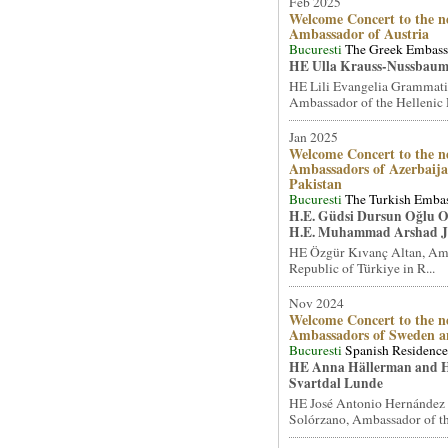
Feb 2025
Welcome Concert to the n
Ambassador of Austria
Bucuresti
The Greek Embas
HE Ulla Krauss-Nussbaum
HE Lili Evangelia Grammati
Ambassador of the Hellenic R
Jan 2025
Welcome Concert to the n
Ambassadors of Azerbaij
Pakistan
Bucuresti
The Turkish Emba
H.E. Güdsi Dursun Oğlu 
H.E. Muhammad Arshad J
HE Özgür Kıvanç Altan, Amb
Republic of Türkiye in R...
Nov 2024
Welcome Concert to the n
Ambassadors of Sweden 
Bucuresti
Spanish Residence
HE Anna Hällerman and 
Svartdal Lunde
HE José Antonio Hernández 
Solórzano, Ambassador of th