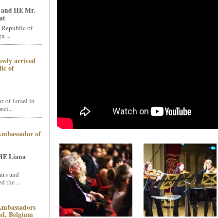
 and HE Mr.
at
 Republic of
n ...
ewly arrived
ic of
of Israel in
ei...
 Ambassador of
HE Liana
irs and
 the ...
 Ambassadors
and, Belgium