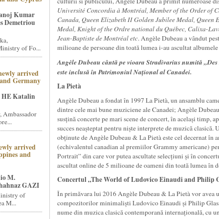
culturii si publicului, Angèle Dubeau a primit numeroase dis
Université Concordia à Montréal, Member of the Order of Ca
Manoj Kumar
Canada, Queen Elizabeth II Golden Jubilee Medal, Queen E
s Demetriou
Medal, Knight of the Ordre national du Québec, Calixa-Laval
Jean-Baptiste de Montréal etc
. Angèle Dubeau a vândut pest
ka,
milioane de persoane din toată lumea i-au ascultat albumele
nistry of Fo...
Angèle Dubeau cântă pe vioara Stradivarius numită „Des R
este inclusă în Patrimoniul Național al Canadei.
newly arrived
 and Germany
La Pietà
 HE Katalin
Angèle Dubeau a fondat în 1997 La Pietà, un ansamblu came
dintre cele mai bune muziciene ale Canadei; Angèle Dubeau &
, Ambassador
susțină concerte pe mari scene de concert, în același timp, a
re...
succes neașteptat pentru niște interprete de muzică clasică. 
obținute de Angèle Dubeau & La Pietà este cel decernat în a
ewly arrived
(echivalentul canadian al premiilor Grammy americane) pe
ppines and
Portrait” din care vor putea ascultate selecțiuni și în concer
ascultat online de 5 milioane de oameni din toată lumea în d
io M.
Concertul „The World of Ludovico Einaudi and Philip G
hahnaz GAZI
În primăvara lui 2016 Angèle Dubeau & La Pietà vor avea u
inistry of
a M...
compozitorilor minimaliști Ludovico Einaudi și Philip Glas
nume din muzica clasică contemporană internațională, cu un