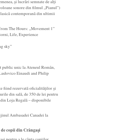
menea, și lucrări semnate de alți
oloane sonore din filmul „Pianul”)
clasică contemporană din ultimii
te from The Hours: „Movement 1”
iorni, Life, Experience
ng sky”
t public unic la Ateneul Român,
 Ludovico Einaudi and Philip
 fiind rezervată oficialităților și
curile din sală, de 350 de lei pentru
le din Loja Regală – disponibile
rijinul Ambasadei Canadei la
 de copii din Crângași
i pentru a le cânta copiilor