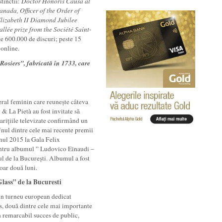
tinctii:
Doctor Honoris Causa al
nada, Officer of the Order of
lizabeth II Diamond Jubilee
lée prize from the Société Saint-
e 600.000 de discuri; peste 15
 online.
osiers”, fabricată în
1733, care
ral feminin care reunește câteva
 La Pietà au fost invitate să
parițiile televizate confirmând un
Unul dintre cele mai recente premii
nul 2015 la Gala Felix
ntru albumul ” Ludovico Einaudi –
tul de la București. Albumul a fost
oar două luni.
lass” de la Bucuresti
n turneu european dedicat
s, două dintre cele mai importante
 remarcabil succes de public,