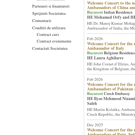
Welcome Concert to the n
Parteneri si finantatori
Ambassadors of China an
Bucuresti
Indian Residence
Sprijiniti Societatea
HE Mohamed Orfy and HE
Comentarii
HE Dr. Manoj Kumar Mohap
Conditii de utilizare
Ambassador of India, the Mini
Contract curs
Feb 2026
Contract evenimente
Welcome Concert for the 
Ambassador of Italy
Contactati Societatea
Bucuresti
Belgium Residenc
HE Laura Aghilarre
HE John Cornet d’Elzius, A
the Kingdom of Belgium, the
Feb 2026
Welcome Concert for the 
Ambassadors of Pakistan
Bucuresti
Czech Embassy
HE Ilyas Mehmood Nizami 
Saleh
HE Martin Košatka, Ambassa
Czech Republic, the Ministry 
Dec 2025
Welcome Concert for the 
Ambassadors of Peru, Ind