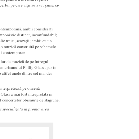
ncertul pe care alții au avut șansa să-
ontemporană, ambii considerați
omponistic distinct, inconfundabil;
ic trăiri, senzații; ambii cu un
ea o muzică construită pe schemele
lui contemporan.
lor de muzică de pe întregul
americanului Philip Glass apar în
e altfel unele dintre cel mai des
nterpretează pe o scenă
lass a mai fost interpretată în
ul concertelor obișnuite de stagiune.
ie specializată în promovarea