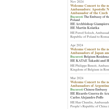
Nov 2024
Welcome Concert to the n
Ambassadors: Apostolic N
Ambassador of the Czech 
Bucuresti
The Embassy of th
Poland
HE Archbishop Giampiero
HE Martin Košatka
HE Paweł Soloch, Ambassado
Republic of Poland to Romani
Apr 2024
Welcome Concert to the n
Ambassadors of Japan and
Bucuresti
Belgium Residenc
HE KATAE Takashi and H
HE Philippe Benoit, Ambassa
Kingdom of Belgium in Roma
Mar 2024
Welcome Concert to the n
Ambassadors of Argentine
Bucuresti
Chinese Embassy
HE Ricardo Guerra de Ar
Carlos Alejandro Poffo
HE Han Chunlin, Ambassador
People’s Republic of China i