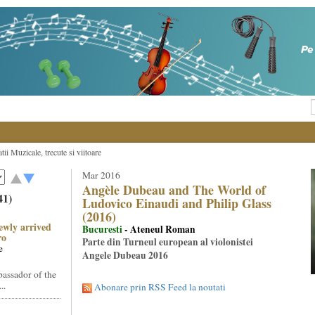
ii Muzicale, trecute si viitoare
Mar 2016
Angèle Dubeau and The World of
41)
Ludovico Einaudi and Philip Glass
(2016)
ewly arrived
Bucuresti
- Ateneul Roman
ro
Parte din Turneul european al violonistei
e
Angele Dubeau 2016
assador of the
..
Abonare prin RSS Feed la noutati