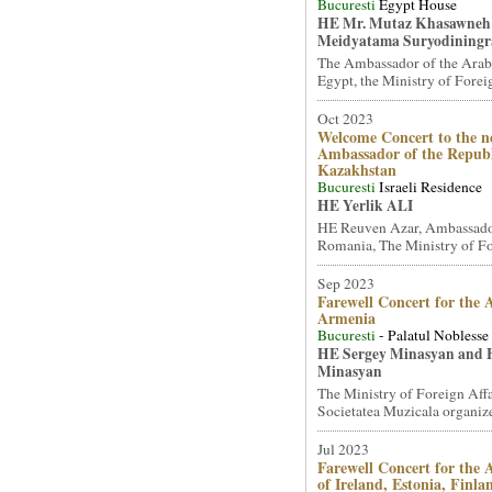
Bucuresti
Egypt House
HE Mr. Mutaz Khasawneh
Meidyatama Suryodiningr
The Ambassador of the Arab
Egypt, the Ministry of Foreig
Oct 2023
Welcome Concert to the n
Ambassador of the Republ
Kazakhstan
Bucuresti
Israeli Residence
HE Yerlik ALI
HE Reuven Azar, Ambassador 
Romania, The Ministry of For
Sep 2023
Farewell Concert for the
Armenia
Bucuresti
- Palatul Noblesse
HE Sergey Minasyan and 
Minasyan
The Ministry of Foreign Affa
Societatea Muzicala organized
Jul 2023
Farewell Concert for the
of Ireland, Estonia, Finl