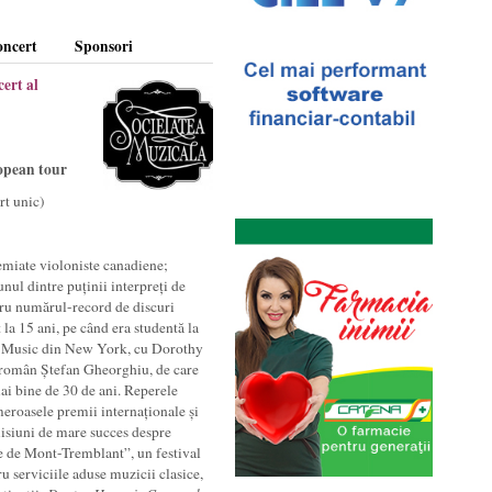
oncert
Sponsori
cert al
opean tour
rt unic)
emiate violoniste canadiene;
unul dintre puținii interpreți de
tru numărul-record de discuri
a 15 ani, pe când era studentă la
of Music din New York, cu Dorothy
g român Ștefan Gheorghiu, de care
ai bine de 30 de ani. Reperele
meroasele premii internaționale și
isiuni de mare succes despre
e de Mont-Tremblant”, un festival
 serviciile aduse muzicii clasice,