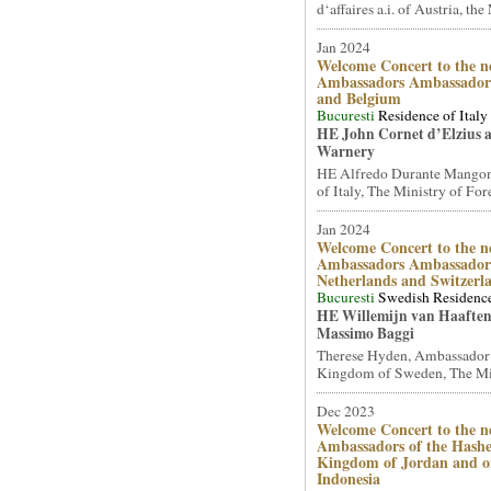
d‘affaires a.i. of Austria, the 
Jan 2024
Welcome Concert to the n
Ambassadors Ambassadors
and Belgium
Bucuresti
Residence of Italy
HE John Cornet d’Elzius 
Warnery
HE Alfredo Durante Mangon
of Italy, The Ministry of Fore
Jan 2024
Welcome Concert to the n
Ambassadors Ambassadors
Netherlands and Switzerl
Bucuresti
Swedish Residenc
HE Willemijn van Haafte
Massimo Baggi
Therese Hyden, Ambassador
Kingdom of Sweden, The Mini
Dec 2023
Welcome Concert to the n
Ambassadors of the Hash
Kingdom of Jordan and of
Indonesia