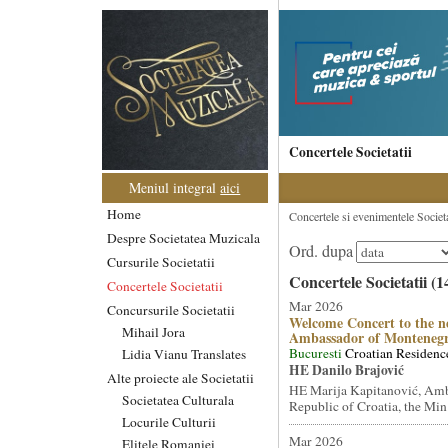
Concertele Societatii
Meniul integral
aici
Home
Concertele si evenimentele Societat
Despre Societatea Muzicala
Ord. dupa
Cursurile Societatii
Concertele Societatii (1
Concertele Societatii
Mar 2026
Concursurile Societatii
Welcome Concert to the n
Mihail Jora
Ambassador of Monteneg
Bucuresti
Croatian Residenc
Lidia Vianu Translates
HE Danilo Brajović
Alte proiecte ale Societatii
HE Marija Kapitanović, Amb
Societatea Culturala
Republic of Croatia, the Min.
Locurile Culturii
Mar 2026
Elitele Romaniei