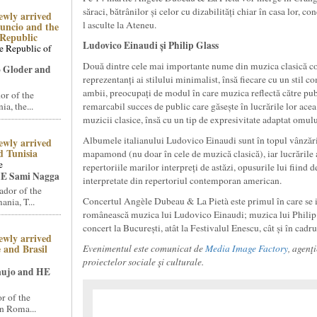
săraci, bătrânilor și celor cu dizabilități chiar în casa lor, co
ewly arrived
l asculte la Ateneu.
uncio and the
Republic
Ludovico Einaudi și Philip Glass
e Republic of
Două dintre cele mai importante nume din muzica clasică c
 Gloder and
reprezentanți ai stilului minimalist, însă fiecare cu un stil c
ambii, preocupați de modul în care muzica reflectă către publ
r of the
a, the...
remarcabil succes de public care găsește în lucrările lor ac
muzicii clasice, însă cu un tip de expresivitate adaptat omu
Albumele italianului Ludovico Einaudi sunt în topul vânzări
ewly arrived
 Tunisia
mapamond (nu doar în cele de muzică clasică), iar lucrările 
e
repertoriile marilor interpreți de astăzi, opusurile lui fiind d
E Sami Nagga
interpretate din repertoriul contemporan american.
dor of the
Concertul Angèle Dubeau & La Pietà este primul în care se i
nia, T...
românească muzica lui Ludovico Einaudi; muzica lui Philip G
concert la București, atât la Festivalul Enescu, cât și în cadr
ewly arrived
 and Brasil
Evenimentul este comunicat de
Media Image Factory
, agenţ
proiectelor sociale şi culturale.
aujo and HE
 of the
n Roma...