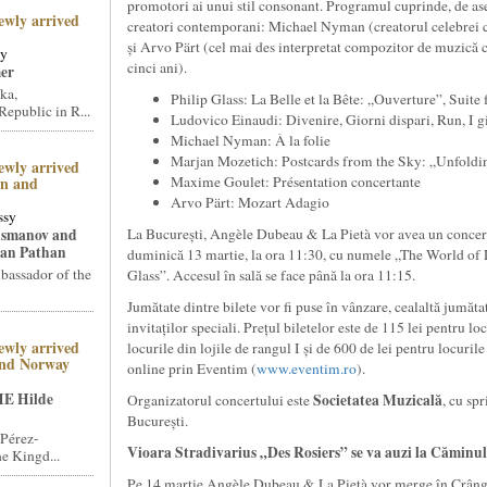
promotori ai unui stil consonant. Programul cuprinde, de ase
ewly arrived
creatori contemporani: Michael Nyman (creatorul celebrei c
și Arvo Pärt (cel mai des interpretat compozitor de muzică 
sy
cinci ani).
er
ka,
Philip Glass: La Belle et la Bête: „Ouverture”, Sui
epublic in R...
Ludovico Einaudi: Divenire, Giorni dispari, Run, I g
Michael Nyman: À la folie
Marjan Mozetich: Postcards from the Sky: „Unfoldi
ewly arrived
an and
Maxime Goulet: Présentation concertante
Arvo Pärt: Mozart Adagio
ssy
Osmanov and
La București, Angèle Dubeau & La Pietà vor avea un concer
an Pathan
duminică 13 martie, la ora 11:30, cu numele „The World of
assador of the
Glass”. Accesul în sală se face până la ora 11:15.
Jumătate dintre bilete vor fi puse în vânzare, cealaltă jumătate
invitaților speciali. Prețul biletelor este de 115 lei pentru lo
ewly arrived
locurile din lojile de rangul I și de 600 de lei pentru locuri
and Norway
online prin Eventim (
www.eventim.ro
).
HE Hilde
Societatea Muzicală
Organizatorul concertului este
, cu sp
București.
Pérez-
Vioara Stradivarius „Des Rosiers” se va auzi la Căminul
e Kingd...
Pe 14 martie Angèle Dubeau & La Pietà vor merge în Crângaș