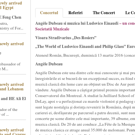
ewly arrived
d Egypt
Concertul
Referiri
The Concert
Le C
 Feng Chen
Angèle Dubeau si muzica lui Ludovico Einaudi
– un con
atra,
stry of For...
Societatii Muzicale
Vioara Stradivarius „Des Rosiers”
newly arrived
„The World of Ludovico Einaudi and Philip Glass” Eur
e
Ateneul Român, București, duminică 13 martie 2016 (conce
Angèle Dubeau
mbassador of
 M...
Angèle Dubeau este una dintre cele mai cunoscute și mai pr
înregistrările ei se bucură de un excepțional succes, ea fiind 
newly arrived
muzică clasică din lume care au obținut un Disc de Aur pen
 and Lebanon
vândute. Angèle Dubeau a câștigat primul premiu important l
Conservatorul din Montreal. A studiat la Juilliard School 
and HE Ali El
DeLay, apoi s-a perfecționat cu marele violonist și pedago
sunt legate nostalgia și dorința revenirii în România, după m
dor of the
carierei ei, desfășurate pe parcursul a patru decenii, sunt nu
of ...
concerte pe scene dintre cele mai importante, 39 albume, em
muzica clasică. De 20 de ani conduce „La Fête de la Musiqu
newly arrived
de muzica clasica ce atrage anual 35.000 de melomani. Pentru
ia and Cyprus