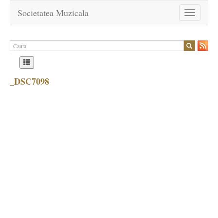
Societatea Muzicala
Toggle
navigation
_DSC7098