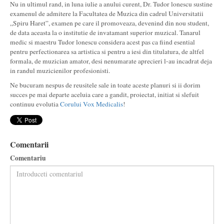
Nu in ultimul rand, in luna iulie a anului curent, Dr. Tudor lonescu sustine
examenul de admitere la Facultatea de Muzica din cadrul Universitatii
„Spiru Haret”, examen pe care il promoveaza, devenind din nou student,
de data aceasta la o institutie de invatamant superior muzical. Tanarul
medic si maestru Tudor lonescu considera acest pas ca fiind esential
pentru perfectionarea sa artistica si pentru a iesi din titulatura, de altfel
formala, de muzician amator, desi nenumarate aprecieri l-au incadrat deja
in randul muzicienilor profesionisti.
Ne bucuram nespus de reusitele sale in toate aceste planuri si ii dorim
succes pe mai departe aceluia care a gandit, proiectat, initiat si slefuit
continuu evolutia
Corului Vox Medicalis
!
Comentarii
Comentariu