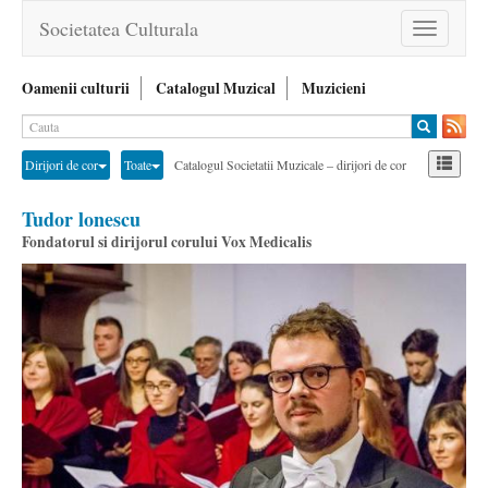
Societatea Culturala
Toggle
navigation
Oamenii culturii
Catalogul Muzical
Muzicieni
Dirijori de cor
Toate
Catalogul Societatii Muzicale – dirijori de cor
Tudor lonescu
Fondatorul si dirijorul corului Vox Medicalis