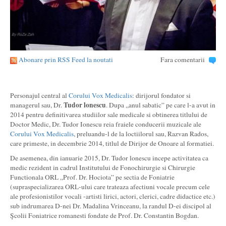
Abonare prin RSS Feed la noutati
Fara comentarii
Personajul central al
Corului Vox Medicalis
: dirijorul fondator si
Tudor lonescu
managerul sau, Dr.
. Dupa „anul sabatic” pe care l-a avut in
2014 pentru definitivarea studiilor sale medicale si obtinerea titlului de
Doctor Medic, Dr. Tudor Ionescu reia fraiele conducerii muzicale ale
Corului Vox Medicalis
, preluandu-l de la loctiilorul sau, Razvan Rados,
care primeste, in decembrie 2014, titlul de Dirijor de Onoare al formatiei.
De asemenea, din ianuarie 2015, Dr. Tudor lonescu incepe activitatea ca
medic rezident in cadrul Institutului de Fonochirurgie si Chirurgie
Functionala ORL „Prof. Dr. Hociota” pe sectia de Foniatrie
(supraspecializarea ORL-ului care trateaza afectiuni vocale precum cele
ale profesionistilor vocali -artisti lirici, actori, clerici, cadre didactice etc.)
sub indrumarea D-nei Dr. Madalina Vrinceanu, la randul D-ei discipol al
Şcolii Foniatrice romanesti fondate de Prof. Dr. Constantin Bogdan.