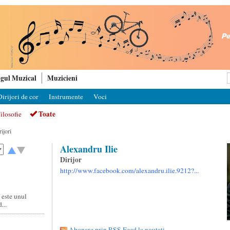
gul Muzical
Muzicieni
irijori de cor
Instrumente
Voci
Toate
ilosofie
ijori
Alexandru Ilie
Dirijor
http://www.facebook.com/alexandru.ilie.9212?...
 este unul
...
Abonare prin RSS Feed la noutati