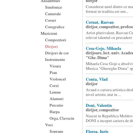
dirijor
Ansambluri
Considerat unul dintre ce mai
Simfonice
format in traditia est-eur...
Camerale
Coruri
Cernat, Rasvan
dirijor, compozitor, profes
Coregrafice
Artist plurivalent, Rasvan Ce
Muzicieni
relevat talentul cu precadere i
Compozitori
Dirijori
Cesa-Goje, Mihaela
dirijoare, lect. univ. Acad
Dirijori de cor
"Ghe. Dima"
Instrumente
Mihaela Cesa-Goje a absolv
Vioara
Muzica "Gheorghe Dima" spe
Pian
Conta, Vlad
Violoncel
dirijor
Corzi
Avand o cariera artistica desf
Lemne
nivel artistic atat in ...
Alamuri
Doni, Valentin
Percutie
dirijor, compozitor
Harpa
Nascut in Republica Mold
Orga, Clavecin
DONI a inceput cariera de dir
Voci
Florea, Iurie
Soprane