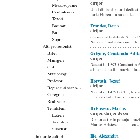
dirijor
Mezzosoprane
Unul dintre dirijorii dedicati
Contratenori
Iurie Florea s-a nascut i...
Tenori
Frandes, Dorin
Baritoni
dirijor
Basi
S-a nascut la data de 9 mai 1
Sopran
Napoca, fiind astazi unul di...
Alti profesionisti
Grigore, Constantin Adri
Balet
dirijor
Manageri
Nascut in 1983, Constantin 
Critici
a inceput studiul muzicii la...
Muzicologi
Horvath, Jozsef
Profesori
dirijor
Regizori si scenografi
Nascut in 1975 la Cluj, Jozs
Coregrafi
inceput studiul muzicii in ca.
Realizatori
Hristeescu, Marius
Tehnicieni
dirijor, dirijor de cor
Lutieri
Dirijor activ in peisajul muz
Acordori
Marius Hristescu s-a nascu...
Sunetisti
Ilie, Alexandru
Link-urile culturii