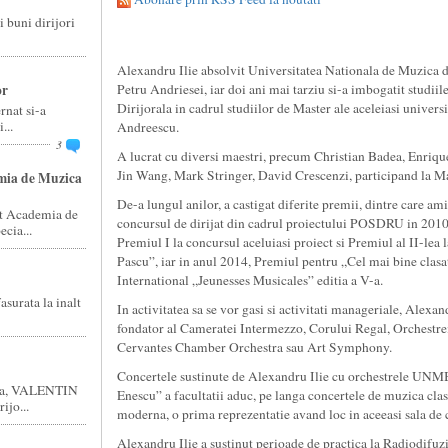
 buni dirijori
Alexandru Ilie absolvit Universitatea Nationala de Muzica d
or
Petru Andriesei, iar doi ani mai tarziu si-a imbogatit studiile
Dirijorala in cadrul studiilor de Master ale aceleiasi universi
rnat si-a
...
Andreescu.
3
A lucrat cu diversi maestri, precum Christian Badea, Enriqu
Jin Wang, Mark Stringer, David Crescenzi, participand la Ma
emia de Muzica
De-a lungul anilor, a castigat diferite premii, dintre care am
it Academia de
concursul de dirijat din cadrul proiectului POSDRU in 2010;
cia...
Premiul I la concursul aceluiasi proiect si Premiul al II-lea
Pascu”, iar in anul 2014, Premiul pentru „Cel mai bine clasa
International „Jeunesses Musicales” editia a V-a.
asurata la inalt
In activitatea sa se vor gasi si activitati manageriale, Alexand
fondator al Cameratei Intermezzo, Corului Regal, Orchestre
Cervantes Chamber Orchestra sau Art Symphony.
Concertele sustinute de Alexandru Ilie cu orchestrele UNMB
ova, VALENTIN
Enescu” a facultatii aduc, pe langa concertele de muzica clas
ijo...
moderna, o prima reprezentatie avand loc in aceeasi sala de 
Alexandru Ilie a sustinut perioade de practica la Radiodifu