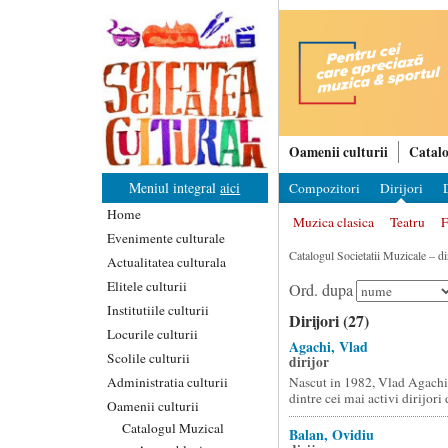
Oamenii culturii
Catalo
Meniul integral
aici
Compozitori
Dirijori
D
Home
Muzica clasica
Teatru
F
Evenimente culturale
Catalogul Societatii Muzicale – dir
Actualitatea culturala
Elitele culturii
Ord. dupa
Institutiile culturii
Dirijori (27)
Locurile culturii
Agachi, Vlad
Scolile culturii
dirijor
Administratia culturii
Nascut in 1982, Vlad Agachi
dintre cei mai activi dirijori d
Oamenii culturii
Catalogul Muzical
Balan, Ovidiu