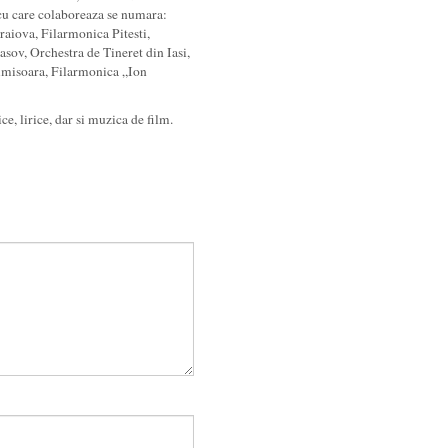
 cu care colaboreaza se numara:
aiova, Filarmonica Pitesti,
sov, Orchestra de Tineret din Iasi,
imisoara, Filarmonica „Ion
e, lirice, dar si muzica de film.