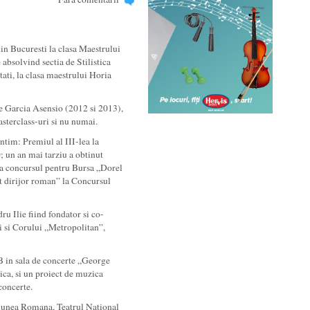
in Bucuresti la clasa Maestrului
 absolvind sectia de Stilistica
tati, la clasa maestrului Horia
e Garcia Asensio (2012 si 2013),
sterclass-uri si nu numai.
intim: Premiul al III-lea la
 un an mai tarziu a obtinut
 la concursul pentru Bursa „Dorel
t dirijor roman” la Concursul
ru Ilie fiind fondator si co-
i si Corului „Metropolitan”,
 in sala de concerte „George
ica, si un proiect de muzica
concerte.
ziunea Romana, Teatrul National