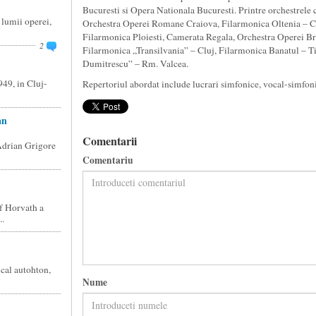
Bucuresti si Opera Nationala Bucuresti. Printre orchestrele
 lumii operei,
Orchestra Operei Romane Craiova, Filarmonica Oltenia – Cr
Filarmonica Ploiesti, Camerata Regala, Orchestra Operei Bra
2
Filarmonica „Transilvania” – Cluj, Filarmonica Banatul – T
Dumitrescu” – Rm. Valcea.
949, in Cluj-
Repertoriul abordat include lucrari simfonice, vocal-simfonic
an
Comentarii
Adrian Grigore
Comentariu
ef Horvath a
..
ical autohton,
Nume