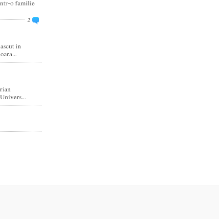
intr‑o familie
2
ascut in
ara...
rian
Univers...