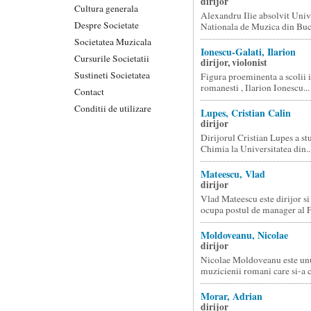
dirijor
Cultura generala
Alexandru Ilie absolvit Univ
Despre Societate
Nationala de Muzica din Bucu
Societatea Muzicala
Ionescu-Galati, Ilarion
Cursurile Societatii
dirijor, violonist
Sustineti Societatea
Figura proeminenta a scolii i
romanesti , Ilarion Ionescu...
Contact
Conditii de utilizare
Lupes, Cristian Calin
dirijor
Dirijorul Cristian Lupes a stu
Chimia la Universitatea din..
Mateescu, Vlad
dirijor
Vlad Mateescu este dirijor 
ocupa postul de manager al Fi
Moldoveanu, Nicolae
dirijor
Nicolae Moldoveanu este unu
muzicienii romani care si-a co
Morar, Adrian
dirijor