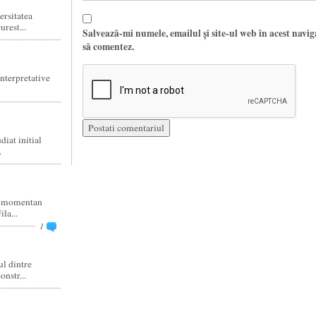
ersitatea
rest...
Salvează-mi numele, emailul și site-ul web în acest navi
să comentez.
nterpretative
diat initial
.
si momentan
la...
1
l dintre
nstr...