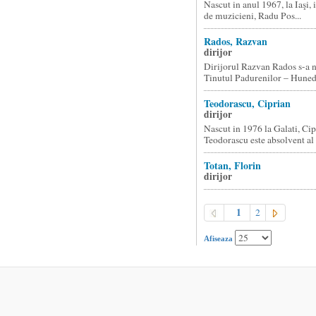
Nascut in anul 1967, la Iaşi, 
de muzicieni, Radu Pos...
Rados, Razvan
dirijor
Dirijorul Razvan Rados s-a n
Tinutul Padurenilor – Hunedo
Teodorascu, Ciprian
dirijor
Nascut in 1976 la Galati, Cip
Teodorascu este absolvent al 
Totan, Florin
dirijor
1
2
Afiseaza