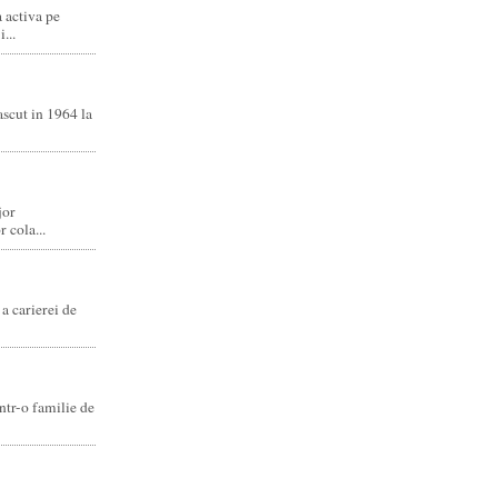
 activa pe
...
scut in 1964 la
jor
r cola...
a carierei de
ntr-o familie de