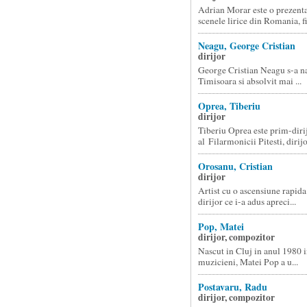
Adrian Morar este o prezenta
scenele lirice din Romania, fii
Neagu, George Cristian
dirijor
George Cristian Neagu s-a na
Timisoara si absolvit mai ...
Oprea, Tiberiu
dirijor
Tiberiu Oprea este prim-diri
al Filarmonicii Pitesti, dirijo
Orosanu, Cristian
dirijor
Artist cu o ascensiune rapida 
dirijor ce i-a adus apreci...
Pop, Matei
dirijor, compozitor
Nascut in Cluj in anul 1980 i
muzicieni, Matei Pop a u...
Postavaru, Radu
dirijor, compozitor