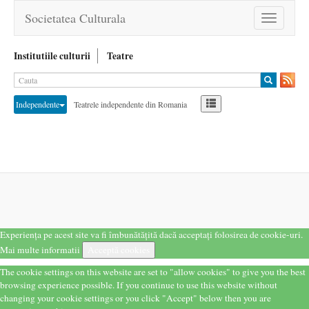
Societatea Culturala
Toggle
navigation
Institutiile culturii
Teatre
Independente
Teatrele independente din Romania
Experiența pe acest site va fi îmbunătățită dacă acceptați folosirea de cookie-uri.
Mai multe informatii
Acceptă cookies
The cookie settings on this website are set to "allow cookies" to give you the best
browsing experience possible. If you continue to use this website without
changing your cookie settings or you click "Accept" below then you are