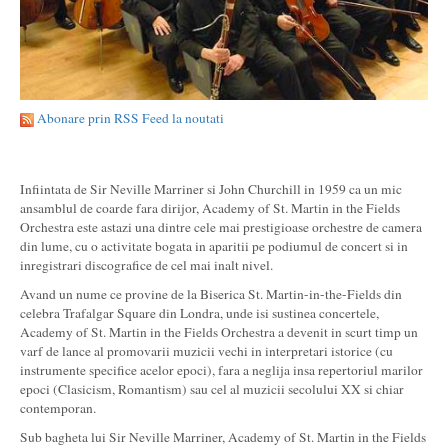
Abonare prin RSS Feed la noutati
Infiintata de Sir Neville Marriner si John Churchill in 1959 ca un mic
ansamblul de coarde fara dirijor, Academy of St. Martin in the Fields
Orchestra este astazi una dintre cele mai prestigioase orchestre de camera
din lume, cu o activitate bogata in aparitii pe podiumul de concert si in
inregistrari discografice de cel mai inalt nivel.
Avand un nume ce provine de la Biserica St. Martin-in-the-Fields din
celebra Trafalgar Square din Londra, unde isi sustinea concertele,
Academy of St. Martin in the Fields Orchestra a devenit in scurt timp un
varf de lance al promovarii muzicii vechi in interpretari istorice (cu
instrumente specifice acelor epoci), fara a neglija insa repertoriul marilor
epoci (Clasicism, Romantism) sau cel al muzicii secolului XX si chiar
contemporan.
Sub bagheta lui Sir Neville Marriner, Academy of St. Martin in the Fields