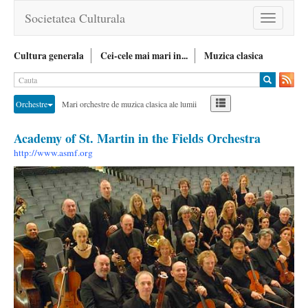
Societatea Culturala
Toggle
navigation
Cultura generala
Cei-cele mai mari in...
Muzica clasica
Orchestre
Mari orchestre de muzica clasica ale lumii
Academy of St. Martin in the Fields Orchestra
http://www.asmf.org