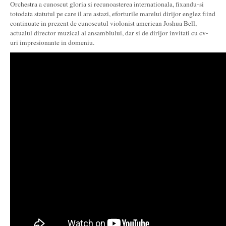
Orchestra a cunoscut gloria si recunoasterea internationala, fixandu-si
totodata statutul pe care il are astazi, eforturile marelui dirijor englez fiind
continuate in prezent de cunoscutul violonist american Joshua Bell,
actualul director muzical al ansamblului, dar si de dirijor invitati cu cv-
uri impresionante in domeniu.