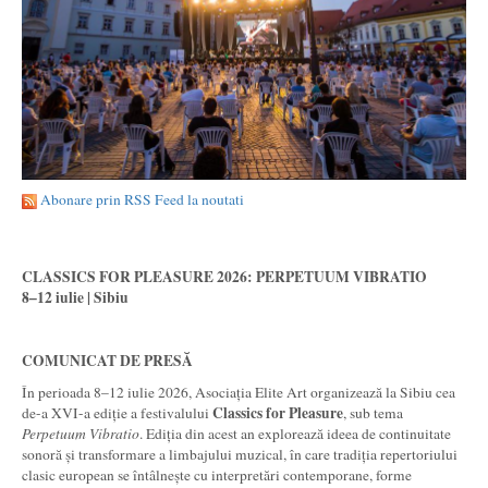
Abonare prin RSS Feed la noutati
CLASSICS FOR PLEASURE 2026: PERPETUUM VIBRATIO
8–12 iulie | Sibiu
COMUNICAT DE PRESĂ
În perioada 8–12 iulie 2026, Asociația Elite Art organizează la Sibiu cea
Classics for Pleasure
de-a XVI-a ediție a festivalului
, sub tema
Perpetuum Vibratio
. Ediția din acest an explorează ideea de continuitate
sonoră și transformare a limbajului muzical, în care tradiția repertoriului
clasic european se întâlnește cu interpretări contemporane, forme