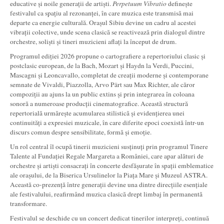
educative și noile generații de artiști.
Perpetuum Vibratio
definește
festivalul ca spațiu al rezonanței, în care muzica este transmisă mai
departe ca energie culturală. Orașul Sibiu devine un cadru al acestei
vibrații colective, unde scena clasică se reactivează prin dialogul dintre
orchestre, soliști și tineri muzicieni aflați la început de drum.
Programul ediției 2026 propune o cartografiere a repertoriului clasic și
postclasic european, de la Bach, Mozart și Haydn la Verdi, Puccini,
Mascagni și Leoncavallo, completat de creații moderne și contemporane
semnate de Vivaldi, Piazzolla, Arvo Pärt sau Max Richter, ale căror
compoziții au ajuns la un public extins și prin integrarea în coloana
sonoră a numeroase producții cinematografice. Această structură
repertorială urmărește acumularea stilistică și evidențierea unei
continuități a expresiei muzicale, în care diferite epoci coexistă într-un
discurs comun despre sensibilitate, formă și emoție.
Un rol central îl ocupă tinerii muzicieni susținuți prin programul Tinere
Talente al Fundației Regale Margareta a României, care apar alături de
orchestre și artiști consacrați în concerte desfășurate în spații emblematice
ale orașului, de la Biserica Ursulinelor la Piața Mare și Muzeul ASTRA.
Această co-prezență între generații devine una dintre direcțiile esențiale
ale festivalului, reafirmând muzica clasică drept limbaj în permanentă
transformare.
Festivalul se deschide cu un concert dedicat tinerilor interpreți, continuă