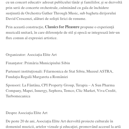
cu un concert educativ adresat publicului tânăr și familiilor, și se dezvoltă
prin serii de concerte orchestrale, culminând cu gala de închidere
susținută de Orchestra Gather Through Music, sub bagheta dirijorului
David Crescenzi, alături de soliști lirici de renume.
Classics for Pleasure
Prin această construcție,
propune o experiență
muzicală unitară, în care diferențele de stil și epocă se integrează într-un
flux comun al expresiei artistice.
Organizator: Asociația Elite Art
Finanțator: Primăria Municipiului Sibiu
Parteneri instituționali: Filarmonica de Stat Sibiu, Muzeul ASTRA,
Fundația Regală Margareta a României
Sponsori: La Fântâna, CPI Property Group, Terapia – A Sun Pharma
Company, Mapei, Innergy, Sephora, Temco, Clic Market, Viva Credit,
Turbomecanica
Despre Asociația Elite Art
De peste 20 de ani, Asociația Elite Art dezvoltă proiecte culturale în
domeniul muzicii, artelor vizuale și educației, promovând accesul la artă