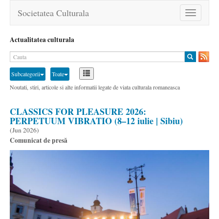
Societatea Culturala
Toggle
navigation
Actualitatea culturala
Subcategorii
Toate
Noutati, stiri, articole si alte informatii legate de viata culturala romaneasca
CLASSICS FOR PLEASURE 2026:
PERPETUUM VIBRATIO (8–12 iulie | Sibiu)
(
Jun 2026
)
Comunicat de presă