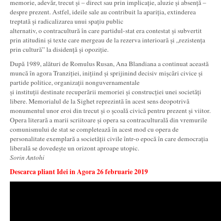
memorie, adevăr, trecut și – direct sau prin implicație, aluzie și absență –
despre prezent. Astfel, ideile sale au contribuit la apariția, extinderea
treptată și radicalizarea unui spațiu public
alternativ, o contracultură în care partidul-stat era contestat și subvertit
prin atitudini și texte care mergeau de la rezerva interioară și „rezistența
prin cultură” la disidență și opoziție.
După 1989, alături de Romulus Rusan, Ana Blandiana a continuat această
muncă în agora Tranziției, inițiind și sprijinind decisiv mișcări civice și
partide politice, organizații nonguvernamentale
și instituții destinate recuperării memoriei și construcției unei societăți
libere. Memorialul de la Sighet reprezintă în acest sens deopotrivă
monumentul unor eroi din trecut și o școală civică pentru prezent și viitor.
Opera literară a marii scriitoare și opera sa contraculturală din vremurile
comunismului de stat se completează în acest mod cu opera de
personalitate exemplară a societății civile într-o epocă în care democrația
liberală se dovedește un orizont aproape utopic.
Sorin Antohi
Descarca pliant Idei in Agora 26 februarie 2019