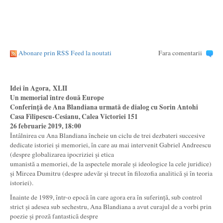
Abonare prin RSS Feed la noutati
Fara comentarii
Idei în Agora,
XLII
Un memorial între două Europe
Conferință de Ana Blandiana urmată de dialog cu Sorin Antohi
Casa Filipescu-Cesianu, Calea Victoriei 151
26 februarie 2019, 18:00
Întâlnirea cu Ana Blandiana încheie un ciclu de trei dezbateri succesive
dedicate istoriei și memoriei, în care au mai intervenit Gabriel Andreescu
(despre globalizarea ipocriziei și etica
umanistă a memoriei, de la aspectele morale și ideologice la cele juridice)
și Mircea Dumitru (despre adevăr și trecut în filozofia analitică și în teoria
istoriei).
Înainte de 1989, într-o epocă în care agora era în suferință, sub control
strict și adesea sub sechestru, Ana Blandiana a avut curajul de a vorbi prin
poezie și proză fantastică despre