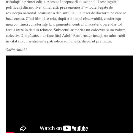
tribulațiile primei ediții. Acestea începuseră cu scandalul respingerii
politice și din motive “omenești, prea omenești” – toate, legate de
resurecția national-ceaușistă a dacismului — a tezei de doctorat pe care se
baza cartea. Cînd filmul se reia, după o sincopă observabilă, conferința
mea continuă cu referințe la argumentul central al acestei opere, dar tot
fără a intra în detalii tehnice. Subiectul ar merita un colocviu și un volum
colectiv. Din păcate, s-ar face fără Adolf Armbruster însuși, un admirabil
învățat sas cu sentimente patriotice românești, dispărut prematur.
Sorin Antohi