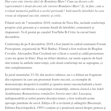
Dar care este istoria ideii de România Mare? Cum au decurs cele
(aproximativ) două decenii ale istoriei României Mari? Și, în fine, cum a
evoluat memoria publică a acelei perioade? Iată marile întrebări la care
vreau să răspund succint, sintetic și critic
.
Filmul serii de 7 noiembrie 2018, realizat de Nicu Ilie, include conferința
propriu-zisă, precum și o sesiune finală de întrebări, comentarii și
răspunsuri. Va fi postat pe canalul YouTube B-Critic în cursul lunii
decembrie.
Conferința de pe 8 decembrie 2018 a fost ținută în cadrul reuniunii Forum
Principium, organizată de Wili Batha). Filmul a fost realizat de Bogdan
Covaliu. Alexandru Dan Ciochină mi-a făcut o scurtă și caldă prezentare
(care nu apare în film). Deși au titluri identice, iar unele aspecte de bază
sînt tratate în ambele intervenții, cele două conferințe nu se suprapun, ci
sînt complementare.
În jurul minutului 23:30, din motive tehnice, nu s-a filmat un fragment
din expunere în care am prezentat foarte succint, ca exemplu de
demonstrație deopotrivă erudită și (pentru mine) neconcludentă a tezei
persistenței autohtone a conștiinței romanității, sinteza clasică a lui Adol
Armbruster,
Romanitatea românilor. Istoria unei idei
. Lucrarea,
indispensabilă și astăzi pentru discuția temei, a fost realizată acum
aproape jumătate de secol. Ediția a II-a revăzută și adăugită (București,
Editura Enciclopedică, 1993) conține și o prețioasă anexă despre geneza și