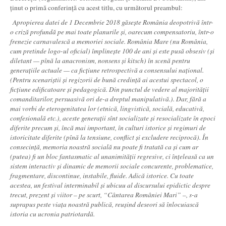
ținut o primă conferință cu acest titlu, cu următorul preambul:
Apropierea datei de 1 Decembrie 2018 găsește România deopotrivă într-
o criză profundă pe mai toate planurile și, oarecum compensatoriu, într-o
frenezie carnavalescă a memoriei sociale. România Mare (nu România,
cum pretinde logo-ul oficial) împlinește 100 de ani și este pusă obsesiv (și
diletant — pînă la anacronism, nonsens și kitsch) în scenă pentru
generațiile actuale — ca ficțiune retrospectivă a consensului național.
(Pentru scenariștii și regizorii de bună credință ai acestui spectacol, o
ficțiune edificatoare și pedagogică. Din punctul de vedere al majorității
comanditarilor, persuasivă ori de-a dreptul manipulativă.). Dar, fără a
mai vorbi de eterogenitatea lor (etnică, lingvistică, socială, educativă,
confesională etc.), aceste generații sînt socializate și resocializate în epoci
diferite precum și, încă mai important, în culturi istorice și regimuri de
istoricitate diferite (pînă la tensiune, conflict și excludere reciprocă). În
consecință, memoria noastră socială nu poate fi tratată ca și cum ar
(putea) fi un bloc fantasmatic al unanimității regresive, ci înțeleasă ca un
sistem interactiv și dinamic de memorii sociale concurente, problematice,
fragmentare, discontinue, instabile, fluide. Adică istorice. Cu toate
acestea, un festival interminabil
și ubicuu al discursului epidictic despre
trecut, prezent și viitor
– pe scurt, “Cântarea României Mari” –, s-a
suprapus peste viața noastră publică, reușind deseori să înlocuiască
istoria cu ucronia patriotardă.