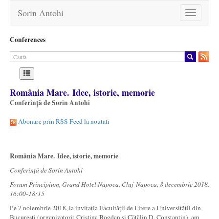
Sorin Antohi
Toggle
navigation
Conferences
România Mare. Idee, istorie, memorie
Conferință de Sorin Antohi
Abonare prin RSS Feed la noutati
România Mare.
Idee, istorie, memorie
Conferință de Sorin Antohi
Forum Principium, Grand Hotel Napoca, Cluj-Napoca, 8 decembrie 2018,
16:00-18:15
Pe 7 noiembrie 2018, la invitația Facultății de Litere a Universității din
București (organizatori: Cristina Bogdan și Cătălin D. Constantin), am