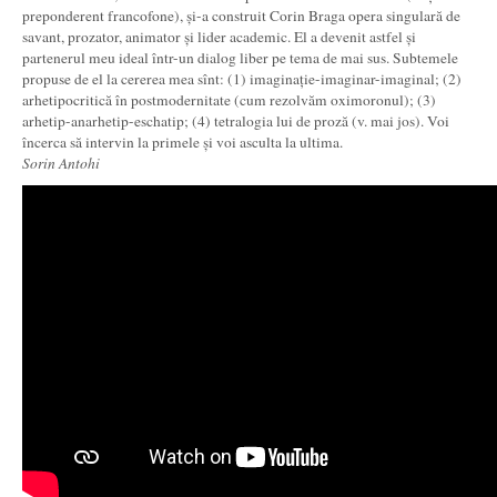
preponderent francofone), și-a construit Corin Braga opera singulară de
savant, prozator, animator și lider academic. El a devenit astfel și
partenerul meu ideal într-un dialog liber pe tema de mai sus. Subtemele
propuse de el la cererea mea sînt: (1) imaginație-imaginar-imaginal; (2)
arhetipocritică în postmodernitate (cum rezolvăm oximoronul); (3)
arhetip-anarhetip-eschatip; (4) tetralogia lui de proză (v. mai jos). Voi
încerca să intervin la primele și voi asculta la ultima.
Sorin Antohi