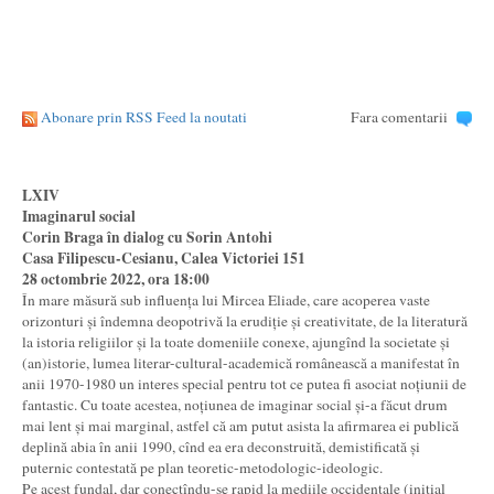
Abonare prin RSS Feed la noutati
Fara comentarii
LXIV
Imaginarul social
Corin Braga în dialog cu Sorin Antohi
Casa Filipescu-Cesianu, Calea Victoriei 151
28 octombrie 2022, ora 18:00
În mare măsură sub influența lui Mircea Eliade, care acoperea vaste
orizonturi și îndemna deopotrivă la erudiție și creativitate, de la literatură
la istoria religiilor și la toate domeniile conexe, ajungînd la societate și
(an)istorie, lumea literar-cultural-academică românească a manifestat în
anii 1970-1980 un interes special pentru tot ce putea fi asociat noțiunii de
fantastic. Cu toate acestea, noțiunea de imaginar social și-a făcut drum
mai lent și mai marginal, astfel că am putut asista la afirmarea ei publică
deplină abia în anii 1990, cînd ea era deconstruită, demistificată și
puternic contestată pe plan teoretic-metodologic-ideologic.
Pe acest fundal, dar conectîndu-se rapid la mediile occidentale (inițial