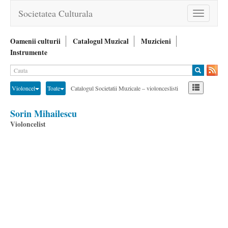
Societatea Culturala
Toggle
navigation
Oamenii culturii
Catalogul Muzical
Muzicieni
Instrumente
Violoncel
Toate
Catalogul Societatii Muzicale – violonceslisti
Sorin Mihailescu
Violoncelist