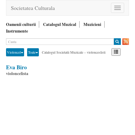
Societatea Culturala
Toggle
navigation
Oamenii culturii
Catalogul Muzical
Muzicieni
Instrumente
Violoncel
Toate
Catalogul Societatii Muzicale – violonceslisti
Eva Biro
violoncelista