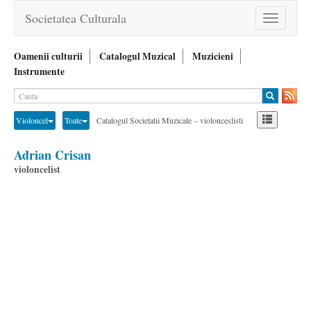
Societatea Culturala
Toggle
navigation
Oamenii culturii
Catalogul Muzical
Muzicieni
Instrumente
Violoncel
Toate
Catalogul Societatii Muzicale – violonceslisti
Adrian Crisan
violoncelist