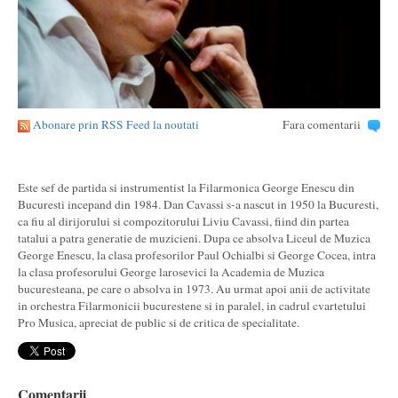
Abonare prin RSS Feed la noutati
Fara comentarii
Este sef de partida si instrumentist la Filarmonica George Enescu din
Bucuresti incepand din 1984. Dan Cavassi s-a nascut in 1950 la Bucuresti,
ca fiu al dirijorului si compozitorului Liviu Cavassi, fiind din partea
tatalui a patra generatie de muzicieni. Dupa ce absolva Liceul de Muzica
George Enescu, la clasa profesorilor Paul Ochialbi si George Cocea, intra
la clasa profesorului George larosevici la Academia de Muzica
bucuresteana, pe care o absolva in 1973. Au urmat apoi anii de activitate
in orchestra Filarmonicii bucurestene si in paralel, in cadrul cvartetului
Pro Musica, apreciat de public si de critica de specialitate.
Comentarii