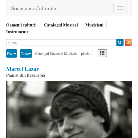
Societatea Culturala
Toggle
navigation
Oamenii culturii
Catalogul Muzical
Muzicieni
Instrumente
Pian
Toate
Catalogul Societatii Muzicale – pianisti
Marcel Lazar
Pianist din Basarabia