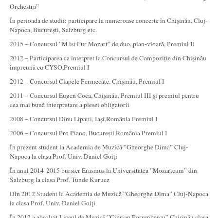
Orchestra”
În perioada de studii: participare la numeroase concerte în Chișinău, Cluj-
Napoca, București, Salzburg etc.
2015 – Concursul ”M ist Fur Mozart” de duo, pian-vioară, Premiul II
2012 – Participarea ca interpret la Concursul de Compoziție din Chișinău
împreună cu CYSO,Premiul I
2012 – Concursul Clapele Fermecate, Chișinău, Premiul I
2011 – Concursul Eugen Coca, Chișinău, Premiul III și premiul pentru
cea mai bună interpretare a piesei obligatorii
2008 – Concursul Dinu Lipatti, Iași,România Premiul I
2006 – Concursul Pro Piano, București,România Premiul I
În prezent student la Academia de Muzică ”Gheorghe Dima” Cluj-
Napoca la clasa Prof. Univ. Daniel Goiţi
În anul 2014-2015 bursier Erasmus la Universitatea ”Mozarteum” din
Salzburg la clasa Prof. Tunde Kurucz
Din 2012 Student la Academia de Muzică ”Gheorghe Dima” Cluj-Napoca
la clasa Prof. Univ. Daniel Goiţi
În 2012 a absolvit Liceul de Muzică ”Ciprian Porumbescu” Chișinău clasa