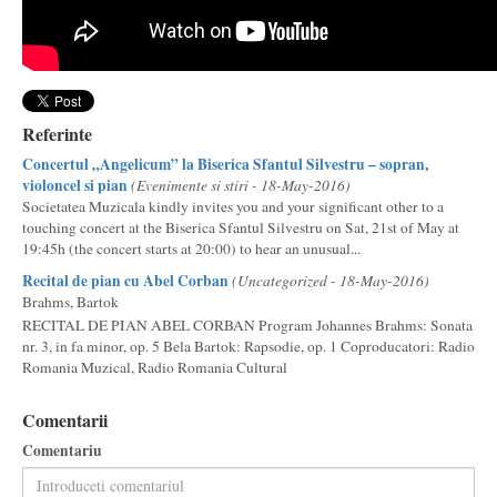
Referinte
Concertul „Angelicum” la Biserica Sfantul Silvestru – sopran,
violoncel si pian
(Evenimente si stiri - 18-May-2016)
Societatea Muzicala kindly invites you and your significant other to a
touching concert at the Biserica Sfantul Silvestru on Sat, 21st of May at
19:45h (the concert starts at 20:00) to hear an unusual...
Recital de pian cu Abel Corban
(Uncategorized - 18-May-2016)
Brahms, Bartok
RECITAL DE PIAN ABEL CORBAN Program Johannes Brahms: Sonata
nr. 3, in fa minor, op. 5 Bela Bartok: Rapsodie, op. 1 Coproducatori: Radio
Romania Muzical, Radio Romania Cultural
Comentarii
Comentariu