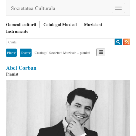
Societatea Culturala
Toggle
navigation
Oamenii culturii
Catalogul Muzical
Muzicieni
Instrumente
Pian
Toate
Catalogul Societatii Muzicale – pianisti
Abel Corban
Pianist