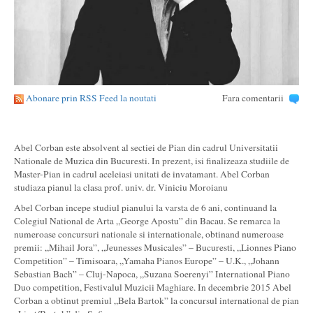
Abonare prin RSS Feed la noutati
Fara comentarii
Abel Corban este absolvent al sectiei de Pian din cadrul Universitatii
Nationale de Muzica din Bucuresti. In prezent, isi finalizeaza studiile de
Master-Pian in cadrul aceleiasi unitati de invatamant. Abel Corban
studiaza pianul la clasa prof. univ. dr. Viniciu Moroianu
Abel Corban incepe studiul pianului la varsta de 6 ani, continuand la
Colegiul National de Arta „George Apostu” din Bacau. Se remarca la
numeroase concursuri nationale si internationale, obtinand numeroase
premii: „Mihail Jora”, „Jeunesses Musicales” – Bucuresti, „Lionnes Piano
Competition” – Timisoara, „Yamaha Pianos Europe” – U.K., „Johann
Sebastian Bach” – Cluj-Napoca, „Suzana Soerenyi” International Piano
Duo competition, Festivalul Muzicii Maghiare. In decembrie 2015 Abel
Corban a obtinut premiul „Bela Bartok” la concursul international de pian