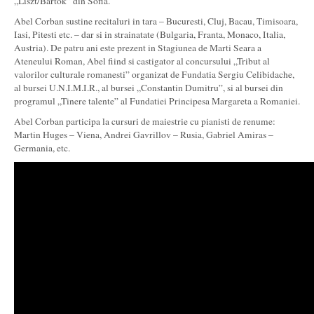
„Liszt/Bartok” din Sofia.
Abel Corban sustine recitaluri in tara – Bucuresti, Cluj, Bacau, Timisoara,
Iasi, Pitesti etc. – dar si in strainatate (Bulgaria, Franta, Monaco, Italia,
Austria). De patru ani este prezent in Stagiunea de Marti Seara a
Ateneului Roman, Abel fiind si castigator al concursului „Tribut al
valorilor culturale romanesti” organizat de Fundatia Sergiu Celibidache,
al bursei U.N.I.M.I.R., al bursei „Constantin Dumitru”, si al bursei din
programul „Tinere talente” al Fundatiei Principesa Margareta a Romaniei.
Abel Corban participa la cursuri de maiestrie cu pianisti de renume:
Martin Huges – Viena, Andrei Gavrillov – Rusia, Gabriel Amiras –
Germania, etc.