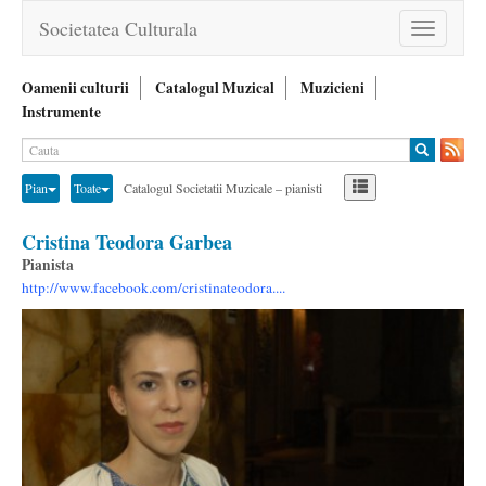
Societatea Culturala
Toggle
navigation
Oamenii culturii
Catalogul Muzical
Muzicieni
Instrumente
Pian
Toate
Catalogul Societatii Muzicale – pianisti
Cristina Teodora Garbea
Pianista
http://www.facebook.com/cristinateodora....