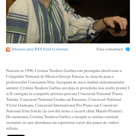
Abonare prin RSS Feed la noutati
Fara comentarii
Nascuta in 1996, Cristina Teodora Garbea este proaspata absolventa a
Colegiului National de Muzica George Enescu, la clasa de pian a
profesorului Constantin Nitu. Incepand de mica studiul instrumentului
amintit, Cristina Teodora Garbea are deja in protofoliu mai multe premii I
si II castigate la competiti artistice precum Concursul National Tinere
Talente, Concursul National Gradus ad Parnasus, Concursul National
Victor Giuleanu, Concursul International Pro Piano sau Concursul
National Irina Satchi (la cest din urma a cucerit chiar Marele Premiu).
De asemenea, Cristina Teodora Garbea a inceput sa sustina constant
recitaluri in care abordeaza un repertoriu variat din punct de vedere
stilistic.