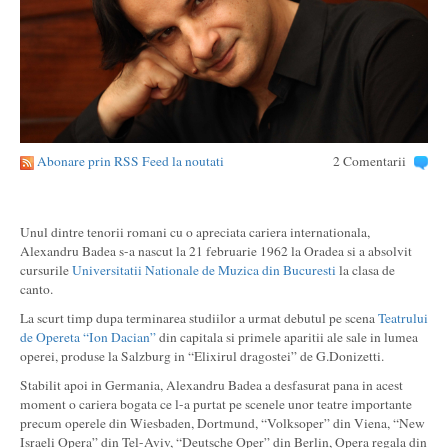
Abonare prin RSS Feed la noutati
2 Comentarii
Unul dintre tenorii romani cu o apreciata cariera internationala,
Alexandru Badea s-a nascut la 21 februarie 1962 la Oradea si a absolvit
cursurile
Universitatii Nationale de Muzica din Bucuresti
la clasa de
canto.
La scurt timp dupa terminarea studiilor a urmat debutul pe scena
Teatrului
de Opereta “Ion Dacian”
din capitala si primele aparitii ale sale in lumea
operei, produse la Salzburg in “Elixirul dragostei” de G.Donizetti.
Stabilit apoi in Germania, Alexandru Badea a desfasurat pana in acest
moment o cariera bogata ce l-a purtat pe scenele unor teatre importante
precum operele din Wiesbaden, Dortmund, “Volksoper” din Viena, “New
Israeli Opera” din Tel-Aviv, “Deutsche Oper” din Berlin, Opera regala din