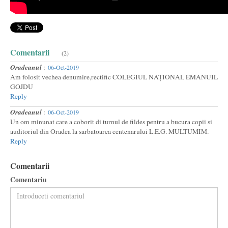
Comentarii
(2)
Oradeanul
:
06-Oct-2019
Am folosit vechea denumire,rectific COLEGIUL NAȚIONAL EMANUIL
GOJDU
Reply
Oradeanul
:
06-Oct-2019
Un om minunat care a coborit di turnul de fildes pentru a bucura copii si
auditoriul din Oradea la sarbatoarea centenarului L.E.G. MULTUMIM.
Reply
Comentarii
Comentariu