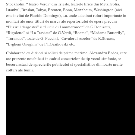
Stockholm, “Teatro Verdi” din Trieste, teatrele lirice din Metz, Sofia,
Istanbul, Breslau, Tokyo, Bremen, Bonn, Mannheim, Washington (aici
este invitat de Placido Domingo), s.a. unde a detinut roluri importante in
montari ale unor titluri de marca ale repertoriului de opera precum
“Elixirul dragostei” si “Lucia di Lammermoor” de G.Donizetti,
“Rigoletto” si “La Traviata” de G.Verdi, “Boema”, “Madama Butterfly”,
“Turandot”, toate de G. Puccini, “Cavalerul rozelor” de R.Strauss,
“Evgheni Oneghin” de P.I.Ceaikovski etc.
Colaborand cu dirijori si solisti de prima marime, Alexandru Badea, care
are prezente notabile si in cadrul concertelor de tip vocal-simfonic, se
bucura astazi de aprecierile publicului si specialistilor din foarte multe
colturi ale lumii.