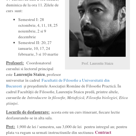
duminica de la ora 11. Zilele de
curs sunt:
Semestrul I: 28
octombrie, 4, 11, 18, 25
noiembrie, 2 si 9
decembrie
Semestrul II: 20, 27
ianuarie, 10, 17, 24
februarie, 3 si 10 martie
Profesori:
Coordonatorul
Prof. Laurentiu Staicu
cursului si lectorul principal
Laurențiu Staicu
este
, profesor
universitar în cadrul
Facultatii de Filosofie a Universitatii din
Bucuresti
și președintele Asociației Române de Filosofie Practică. În
cadrul Facultății de Filosofie, Laurențiu Staicu predă, printre altele,
cursurile de
Introducere în filosofie, Metafizică, Filosofia biologiei, Etica
științei
.
Locurile de desfasurare:
acesta este un curs itinerant, fiecare lectie
desfasurandu-se in alta sala.
Pret:
1,900 de lei / semestru, sau 3,000 de lei pentru intregul an; pentru
Contract
plata va rugam sa urmati instructiunile din sectiunea