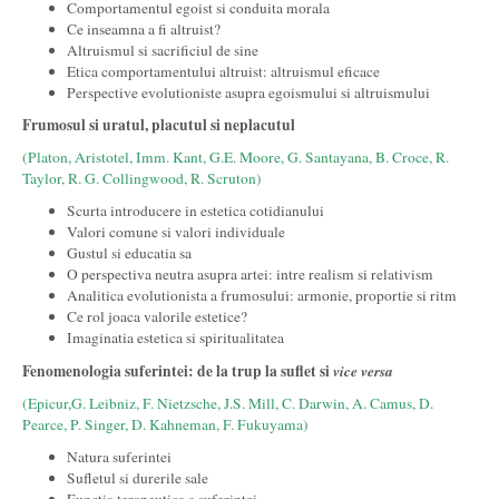
Comportamentul egoist si conduita morala
Ce inseamna a fi altruist?
Altruismul si sacrificiul de sine
Etica comportamentului altruist: altruismul eficace
Perspective evolutioniste asupra egoismului si altruismului
Frumosul si uratul, placutul si neplacutul
(Platon, Aristotel, Imm. Kant, G.E. Moore, G. Santayana, B. Croce, R.
Taylor, R. G. Collingwood, R. Scruton)
Scurta introducere in estetica cotidianului
Valori comune si valori individuale
Gustul si educatia sa
O perspectiva neutra asupra artei: intre realism si relativism
Analitica evolutionista a frumosului: armonie, proportie si ritm
Ce rol joaca valorile estetice?
Imaginatia estetica si spiritualitatea
Fenomenologia suferintei: de la trup la suflet si
vice versa
(Epicur,G. Leibniz, F. Nietzsche, J.S. Mill, C. Darwin, A. Camus, D.
Pearce, P. Singer, D. Kahneman, F. Fukuyama)
Natura suferintei
Sufletul si durerile sale