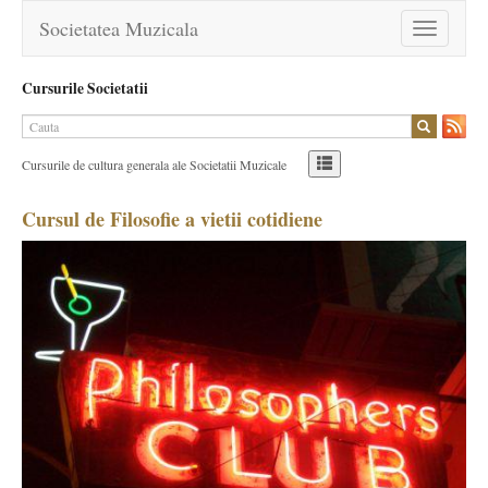
Societatea Muzicala
Toggle
navigation
Cursurile Societatii
Cursurile de cultura generala ale Societatii Muzicale
Cursul de Filosofie a vietii cotidiene