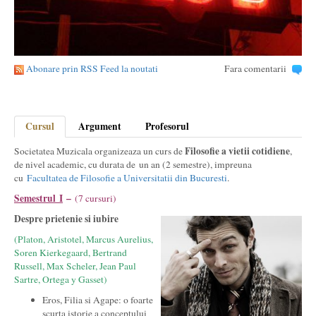
Abonare prin RSS Feed la noutati
Fara comentarii
Cursul
Argument
Profesorul
Filosofie a vietii cotidiene
Societatea Muzicala organizeaza un curs de
,
de nivel academic, cu durata de un an (2 semestre), impreuna
cu
Facultatea de Filosofie a Universitatii din Bucuresti
.
Semestrul I
–
(7 cursuri)
Despre prietenie si iubire
(Platon, Aristotel, Marcus Aurelius,
Soren Kierkegaard, Bertrand
Russell, Max Scheler, Jean Paul
Sartre, Ortega y Gasset)
Eros, Filia si Agape: o foarte
scurta istorie a conceptului