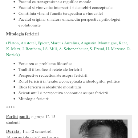
Pacatul ca transgresiune a regulilor morale
Pacatul si vinovatia: intersectii si deosebiri conceptuale
Constiinta vinei si functia terapeutica a vinovatiei
Pacatul originar si natura umana din perspectiva psihologiei
evolutioniste
Mitologia fericirii
(Platon, Aristotel, Epicur, Marcus Aurelius, Augustin, Montaigne, Kant,
K. Marx, J. Bentham, J.S. Mill, A. Schopenhauer, S. Freud, H. Marcuse, R.
Nozick)
Fericirea ca problema filosofica
Traditii filosofice si retete ale fericirii
Perspective reductioniste asupra fericirii
Rolul fericirii in tesatura conceptuala a ideologiilor politice
Etica fericirii si idealurile moralitatii
Scientismul si perspectiva economica asupra fericirii
Mitologia fericirii
****
Participanti:
o grupa 12-15
studenti
Durata:
1 an (2 semestre),
14 cursuri de cate 2 ore fiecare,