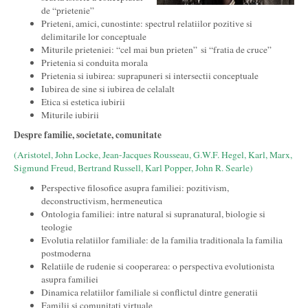
de “prietenie”
Prieteni, amici, cunostinte: spectrul relatiilor pozitive si
delimitarile lor conceptuale
Miturile prieteniei: “cel mai bun prieten” si “fratia de cruce”
Prietenia si conduita morala
Prietenia si iubirea: suprapuneri si intersectii conceptuale
Iubirea de sine si iubirea de celalalt
Etica si estetica iubirii
Miturile iubirii
Despre familie, societate, comunitate
(Aristotel, John Locke, Jean-Jacques Rousseau, G.W.F. Hegel, Karl, Marx,
Sigmund Freud, Bertrand Russell, Karl Popper, John R. Searle)
Perspective filosofice asupra familiei: pozitivism,
deconstructivism, hermeneutica
Ontologia familiei: intre natural si supranatural, biologie si
teologie
Evolutia relatiilor familiale: de la familia traditionala la familia
postmoderna
Relatiile de rudenie si cooperarea: o perspectiva evolutionista
asupra familiei
Dinamica relatiilor familiale si conflictul dintre generatii
Familii si comunitati virtuale