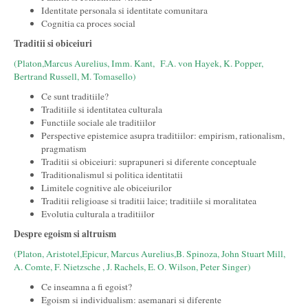
Identitate personala si identitate comunitara
Cognitia ca proces social
Traditii si obiceiuri
(Platon,Marcus Aurelius, Imm. Kant, F.A. von Hayek, K. Popper,
Bertrand Russell, M. Tomasello)
Ce sunt traditiile?
Traditiile si identitatea culturala
Functiile sociale ale traditiilor
Perspective epistemice asupra traditiilor: empirism, rationalism,
pragmatism
Traditii si obiceiuri: suprapuneri si diferente conceptuale
Traditionalismul si politica identitatii
Limitele cognitive ale obiceiurilor
Traditii religioase si traditii laice; traditiile si moralitatea
Evolutia culturala a traditiilor
Despre egoism si altruism
(Platon, Aristotel,Epicur, Marcus Aurelius,B. Spinoza, John Stuart Mill,
A. Comte, F. Nietzsche , J. Rachels, E. O. Wilson, Peter Singer)
Ce inseamna a fi egoist?
Egoism si individualism: asemanari si diferente