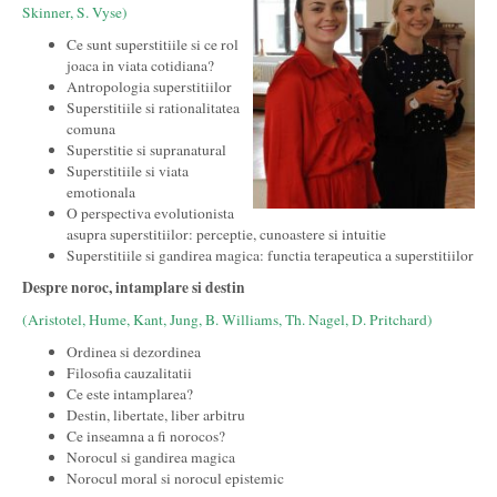
Skinner, S. Vyse)
Ce sunt superstitiile si ce rol
joaca in viata cotidiana?
Antropologia superstitiilor
Superstitiile si rationalitatea
comuna
Superstitie si supranatural
Superstitiile si viata
emotionala
O perspectiva evolutionista
asupra superstitiilor: perceptie, cunoastere si intuitie
Superstitiile si gandirea magica: functia terapeutica a superstitiilor
Despre noroc, intamplare si destin
(Aristotel, Hume, Kant, Jung, B. Williams, Th. Nagel, D. Pritchard)
Ordinea si dezordinea
Filosofia cauzalitatii
Ce este intamplarea?
Destin, libertate, liber arbitru
Ce inseamna a fi norocos?
Norocul si gandirea magica
Norocul moral si norocul epistemic