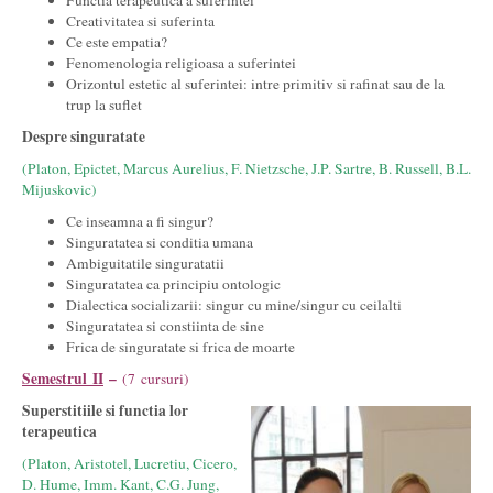
Functia terapeutica a suferintei
Creativitatea si suferinta
Ce este empatia?
Fenomenologia religioasa a suferintei
Orizontul estetic al suferintei: intre primitiv si rafinat sau de la
trup la suflet
Despre singuratate
(Platon, Epictet, Marcus Aurelius, F. Nietzsche, J.P. Sartre, B. Russell, B.L.
Mijuskovic)
Ce inseamna a fi singur?
Singuratatea si conditia umana
Ambiguitatile singuratatii
Singuratatea ca principiu ontologic
Dialectica socializarii: singur cu mine/singur cu ceilalti
Singuratatea si constiinta de sine
Frica de singuratate si frica de moarte
Semestrul II
–
(7 cursuri)
Superstitiile si functia lor
terapeutica
(Platon, Aristotel, Lucretiu, Cicero,
D. Hume, Imm. Kant, C.G. Jung,