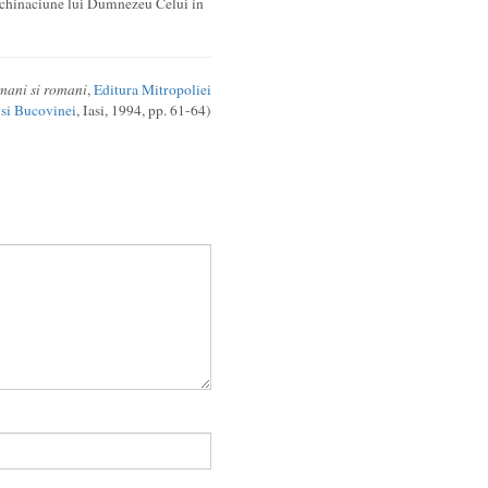
 inchinaciune lui Dumnezeu Celui in
omani si romani
,
Editura Mitropoliei
si Bucovinei
, Iasi, 1994, pp. 61-64)