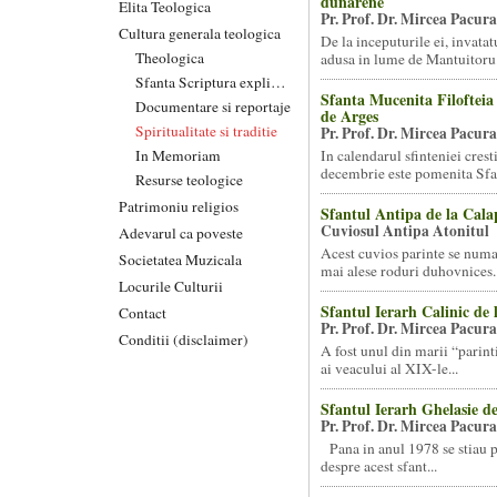
dunarene
Elita Teologica
Pr. Prof. Dr. Mircea Pacura
Cultura generala teologica
De la inceputurile ei, invata
Theologica
adusa in lume de Mantuitoru.
Sfanta Scriptura explicata
Sfanta Mucenita Filofteia
Documentare si reportaje
de Arges
Spiritualitate si traditie
Pr. Prof. Dr. Mircea Pacura
In Memoriam
In calendarul sfinteniei cresti
decembrie este pomenita Sfan
Resurse teologice
Patrimoniu religios
Sfantul Antipa de la Cala
Cuviosul Antipa Atonitul
Adevarul ca poveste
Acest cuvios parinte se numa
Societatea Muzicala
mai alese roduri duhovnices..
Locurile Culturii
Sfantul Ierarh Calinic de 
Contact
Pr. Prof. Dr. Mircea Pacura
Conditii (disclaimer)
A fost unul din marii “parint
ai veacului al XIX-le...
Sfantul Ierarh Ghelasie d
Pr. Prof. Dr. Mircea Pacura
Pana in anul 1978 se stiau p
despre acest sfant...