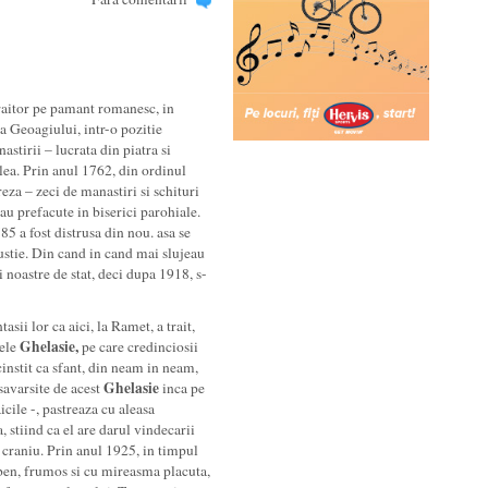
traitor pe pamant romanesc, in
a Geoagiului, intr-o pozitie
stirii – lucrata din piatra si
ea. Prin anul 1762, din ordinul
za – zeci de manastiri si schituri
au prefacute in biserici parohiale.
85 a fost distrusa din nou. asa se
ustie. Din cand in cand mai slujeau
i noastre de stat, deci dupa 1918, s-
asii lor ca aici, la Ramet, a trait,
Ghelasie,
mele
pe care credinciosii
instit ca sfant, din neam in neam,
Ghelasie
 savarsite de acest
inca pe
icile -, pastreaza cu aleasa
 stiind ca el are darul vindecarii
t craniu. Prin anul 1925, in timpul
lben, frumos si cu mireasma placuta,