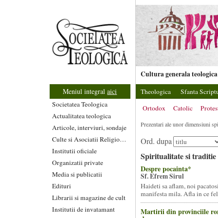
Cultura generala teologica
Meniul integral
aici
Theologica
Sfanta Script
Societatea Teologica
Ortodox
Catolic
Protes
Actualitatea teologica
Prezentari ale unor dimensiuni spirit
Articole, interviuri, sondaje
Culte si Asociatii Religioase
Ord. dupa
Institutii oficiale
Spiritualitate si traditie
Organizatii private
Despre pocainta*
Media si publicatii
Sf. Efrem Sirul
Edituri
Haideti sa aflam, noi pacatos
manifesta mila. Afla in ce fel.
Librarii si magazine de cult
Institutii de invatamant
Martirii din provinciile r