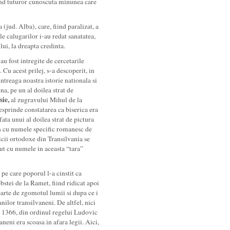
and tuturor cunoscuta minunea care
(jud. Alba), care, fiind paralizat, a
le calugarilor i-au redat sanatatea,
 lui, la dreapta credinta.
au fost intregite de cercetarile
Cu acest prilej, s-a descoperit, in
ntreaga noastra istorie nationala si
na, pe un al doilea strat de
ie,
al zugravului Mihul de la
desprinde constatarea ca biserica era
ata unui al doilea strat de pictura
ton cu numele specific romanesc de
ricii ortodoxe din Transilvania se
t cu numele in aceasta “tara”
pe care poporul l-a cinstit ca
obstei de la Ramet, fiind ridicat apoi
eparte de zgomotul lumii si dupa ce i
ilor transilvaneni. De altfel, nici
 in 1366, din ordinul regelui Ludovic
neni era scoasa in afara legii. Aici,