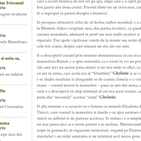
care a ocolit biserica de trei ori pe apa, dupa care s-a oprit p
im Ivireanul
fost gasite alte doua cranii. Preotul dintr-un sat invecinat, car
riu
le-a ingropat in partea dreapta a bisericii.
pagini stralucite
In preajma izbucnirii celui de-al doilea razboi mondial, s-a 
la Muntele Athos (originar, insa, din partea locului), cu gan
asezare monahala, adunand in jurul sau mai multi ucenici si 
riu
reparatii. Dar apele vijelioase venite de la munte sau iesite
asele Hunedoara
cele trei cranii, despre care nimeni nu stia ale cui sunt.
.
S-a descoperit curand prin minune dumnezeiasca al cui era un
i sotia sa,
manastirea Ramet, i-a spus staretului ca a vazut in vis un p
(de care nici nu auzise pana atunci si nu stia unde se afla), ca
riu
Ghelasie
cu ani in urma, caci acela era al “Sfantului”
si se v
care au indurat
i-se slujba maslului si atingandu-se de craniu, femeia s-a vi
insasi – venind mereu la manastire – pana in anii din urma, ca
din
cum s-a descoperit in chip minunat al cui era acest craniu, c
Ghelasie.
parte din “moastele” acestui “sfant”
riu
O alta minune s-a savarsit cu o femeie cu numele Elisabeta d
ul Constantin
.
Timis), care venind la manastire si dandu-i-se spre sarutare
indoit in sufletul ei de puterea acestora. Si indata i s-a ump
smana
nu mai putea nici sa o miste pentru a se inchina. Marturisindu-s
riu
nopti in genunchi, in rugaciuni neincetate, rugand pe Dumnez
cepe inca din
staretului i-au redat sanatatea si au inlaturat acel miros gre
.