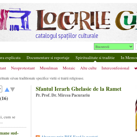
ura explicata
Documentare si reportaje
Spiritualitate si traditie
In Memo
tant
Neoprotestant
Musulman
Mozaic
Alte culte
Interconfesional
uale si/sau traditionale specifice vietii si trairii religioase.
Sfantul Ierarh Ghelasie de la Ramet
Pr. Prof. Dr. Mircea Pacurariu
 (16)
ii, cum se
..
omane sud-
Abonare prin RSS Feed la noutati