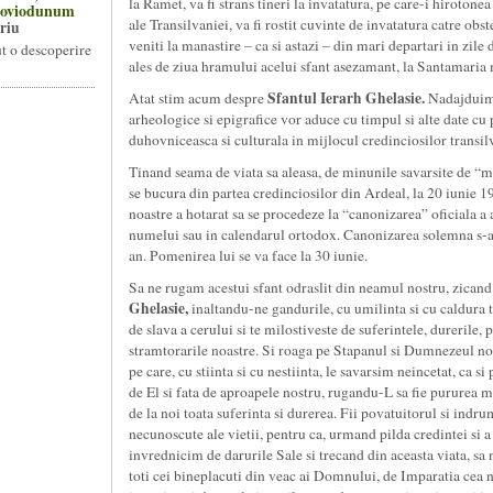
la Ramet, va fi strans tineri la invatatura, pe care-i hirotone
 Noviodunum
ale Transilvaniei, va fi rostit cuvinte de invatatura catre obs
riu
veniti la manastire – ca si astazi – din mari departari in zile
t o descoperire
ales de ziua hramului acelui sfant asezamant, la Santamaria
Sfantul Ierarh Ghelasie.
Atat stim acum despre
Nadajduim c
arheologice si epigrafice vor aduce cu timpul si alte date cu p
duhovniceasca si culturala in mijlocul credinciosilor transilv
Tinand seama de viata sa aleasa, de minunile savarsite de “mo
se bucura din partea credinciosilor din Ardeal, la 20 iunie 1
noastre a hotarat sa se procedeze la “canonizarea” oficiala a 
numelui sau in calendarul ortodox. Canonizarea solemna s-a 
an. Pomenirea lui se va face la 30 iunie.
Sa ne rugam acestui sfant odraslit din neamul nostru, zicand
Ghelasie,
inaltandu-ne gandurile, cu umilinta si cu caldura 
de slava a cerului si te milostiveste de suferintele, durerile,
stramtorarile noastre. Si roaga pe Stapanul si Dumnezeul nost
pe care, cu stiinta si cu nestiinta, le savarsim neincetat, ca s
de El si fata de aproapele nostru, rugandu-L sa fie pururea mil
de la noi toata suferinta si durerea. Fii povatuitorul si indru
necunoscute ale vietii, pentru ca, urmand pilda credintei si a 
invrednicim de darurile Sale si trecand din aceasta viata, s
toti cei bineplacuti din veac ai Domnului, de Imparatia cea ne