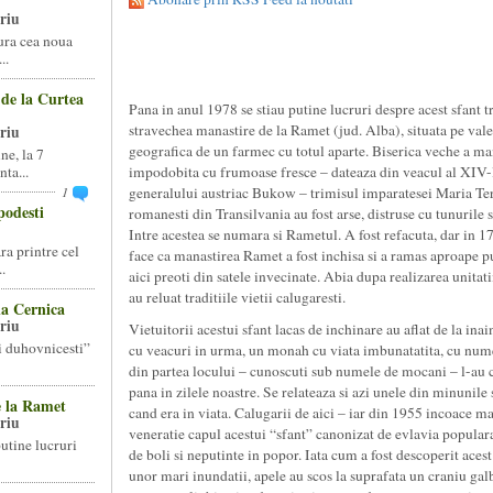
riu
tura cea noua
..
 de la Curtea
Pana in anul 1978 se stiau putine lucruri despre acest sfant 
stravechea manastire de la Ramet (jud. Alba), situata pe vale
riu
geografica de un farmec cu totul aparte. Biserica veche a mana
ne, la 7
ta...
impodobita cu frumoase fresce – dateaza din veacul al XIV-l
1
generalului austriac Bukow – trimisul imparatesei Maria Tere
podesti
romanesti din Transilvania au fost arse, distruse cu tunurile s
Intre acestea se numara si Rametul. A fost refacuta, dar in 17
ra printre cel
face ca manastirea Ramet a fost inchisa si a ramas aproape p
.
aici preoti din satele invecinate. Abia dupa realizarea unitati
au reluat traditiile vietii calugaresti.
la Cernica
riu
Vietuitorii acestui sfant lacas de inchinare au aflat de la inaint
i duhovnicesti”
cu veacuri in urma, un monah cu viata imbunatatita, cu nu
din partea locului – cunoscuti sub numele de mocani – l-au c
pana in zilele noastre. Se relateaza si azi unele din minunile
e la Ramet
cand era in viata. Calugarii de aici – iar din 1955 incoace ma
riu
veneratie capul acestui “sfant” canonizat de evlavia populara,
utine lucruri
de boli si neputinte in popor. Iata cum a fost descoperit aces
unor mari inundatii, apele au scos la suprafata un craniu ga