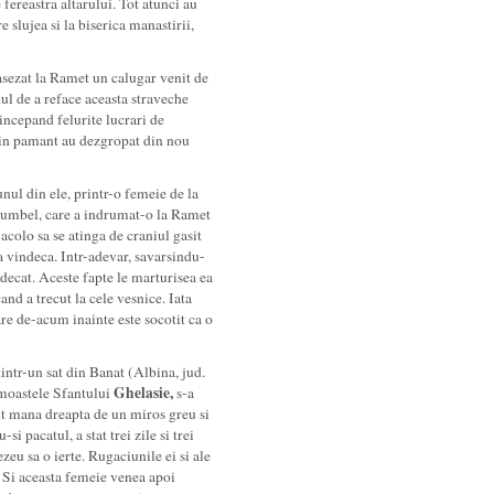
e fereastra altarului. Tot atunci au
e slujea si la biserica manastirii,
asezat la Ramet un calugar venit de
dul de a reface aceasta straveche
incepand felurite lucrari de
 din pamant au dezgropat din nou
ul din ele, printr-o femeie de la
orumbel, care a indrumat-o la Ramet
 acolo sa se atinga de craniul gasit
a vindeca. Intr-adevar, savarsindu-
ndecat. Aceste fapte le marturisea ea
nd a trecut la cele vesnice. Iata
are de-acum inainte este socotit ca o
intr-un sat din Banat (Albina, jud.
Ghelasie,
 moastele Sfantului
s-a
lut mana dreapta de un miros greu si
i pacatul, a stat trei zile si trei
eu sa o ierte. Rugaciunile ei si ale
u. Si aceasta femeie venea apoi