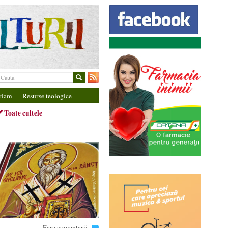
riam
Resurse teologice
Toate cultele
Fara comentarii