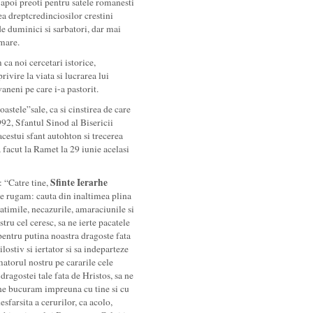
a apoi preoti pentru satele romanesti
tea dreptcredinciosilor crestini
 de duminici si sarbatori, dar mai
 mare.
a noi cercetari istorice,
rivire la viata si lucrarea lui
aneni pe care i-a pastorit.
astele”sale, ca si cinstirea de care
992, Sfantul Sinod al Bisericii
acestui sfant autohton si trecerea
facut la Ramet la 29 iunie acelasi
Sfinte Ierarhe
: “Catre tine,
te rugam: cauta din inaltimea plina
 patimile, necazurile, amaraciunile si
ru cel ceresc, sa ne ierte pacatele
i pentru putina noastra dragoste fata
ostiv si iertator si sa indeparteze
matorul nostru pe cararile cele
dragostei tale fata de Hristos, sa ne
a ne bucuram impreuna cu tine si cu
sfarsita a cerurilor, ca acolo,