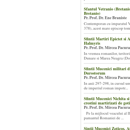
Sfantul Vetranio (Bretani
Bretanio)
Pr. Prof. Dr. Ene Braniste
Contemporan cu imparatul V
378), acest mare episcop tomi
Sfintii Martiri Epictet si 
Halmyris
Pr. Prof. Dr. Mircea Pacura
In vremea romanilor, teritori
Dunare si Marea Neagra (Dob
Sfintii Mucenici militari d
Durostorum
Pr. Prof. Dr. Mircea Pacura
In anii 297-298, in cursul un
de imperiul roman impotr...
Sfintii Mucenici Nichita si 
crestini martirizati de goti
Pr. Prof. Dr. Mircea Pacura
Pe la mijlocul veacului al II
pamantul Romaniei de ...
Sintii Mucenici Zoticos, At