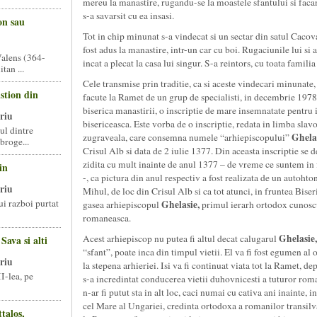
mereu la manastire, rugandu-se la moastele sfantului si fac
s-a savarsit cu ea insasi.
on sau
Tot in chip minunat s-a vindecat si un sectar din satul Cacova 
fost adus la manastire, intr-un car cu boi. Rugaciunile lui si a
alens (364-
incat a plecat la casa lui singur. S-a reintors, cu toata familia
tan ...
Cele transmise prin traditie, ca si aceste vindecari minunate, 
Astion din
facute la Ramet de un grup de specialisti, in decembrie 1978. 
biserica manastirii, o inscriptie de mare insemnatate pentru i
riu
bisericeasca. Este vorba de o inscriptie, redata in limba slavo
ul dintre
Ghelas
zugraveala, care consemna numele “arhiepiscopului”
roge...
Crisul Alb si data de 2 iulie 1377. Din aceasta inscriptie se 
zidita cu mult inainte de anul 1377 – de vreme ce suntem in f
in
-, ca pictura din anul respectiv a fost realizata de un autoh
riu
Mihul, de loc din Crisul Alb si ca tot atunci, in fruntea Bise
ui razboi purtat
Ghelasie,
gasea arhiepiscopul
primul ierarh ortodox cunoscu
romaneasca.
Ghelasie,
Acest arhiepiscop nu putea fi altul decat calugarul
Sava si alti
“sfant”, poate inca din timpul vietii. El va fi fost egumen al 
riu
la stepena arhieriei. Isi va fi continuat viata tot la Ramet, d
I-lea, pe
s-a incredintat conducerea vietii duhovnicesti a tuturor roman
n-ar fi putut sta in alt loc, caci numai cu cativa ani inainte,
cel Mare al Ungariei, credinta ortodoxa a romanilor transilva
talos,