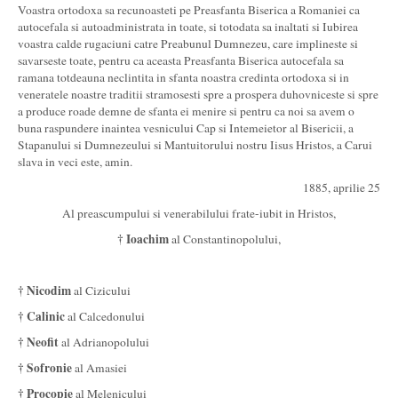
Voastra ortodoxa sa recunoasteti pe Preasfanta Biserica a Romaniei ca
autocefala si autoadministrata in toate, si totodata sa inaltati si Iubirea
voastra calde rugaciuni catre Preabunul Dumnezeu, care implineste si
savarseste toate, pentru ca aceasta Preasfanta Biserica autocefala sa
ramana totdeauna neclintita in sfanta noastra credinta ortodoxa si in
veneratele noastre traditii stramosesti spre a prospera duhovniceste si spre
a produce roade demne de sfanta ei menire si pentru ca noi sa avem o
buna raspundere inaintea vesnicului Cap si Intemeietor al Bisericii, a
Stapanului si Dumnezeului si Mantuitorului nostru Iisus Hristos, a Carui
slava in veci este, amin.
1885, aprilie 25
Al preascumpului si venerabilului frate-iubit in Hristos,
† Ioachim
al Constantinopolului,
† Nicodim
al Cizicului
† Calinic
al Calcedonului
† Neofit
al Adrianopolului
† Sofronie
al Amasiei
† Procopie
al Melenicului