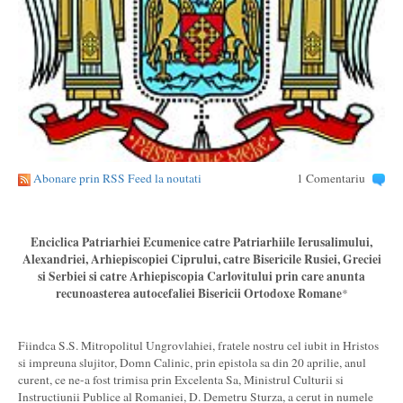
Abonare prin RSS Feed la noutati
1 Comentariu
Enciclica Patriarhiei Ecumenice catre Patriarhiile Ierusalimului,
Alexandriei, Arhiepiscopiei Ciprului, catre Bisericile Rusiei, Greciei
si Serbiei si catre Arhiepiscopia Carlovitului prin care anunta
recunoasterea autocefaliei Bisericii Ortodoxe Romane
*
Fiindca S.S. Mitropolitul Ungrovlahiei, fratele nostru cel iubit in Hristos
si impreuna slujitor, Domn Calinic, prin epistola sa din 20 aprilie, anul
curent, ce ne-a fost trimisa prin Excelenta Sa, Ministrul Culturii si
Instructiunii Publice al Romaniei, D. Demetru Sturza, a cerut in numele