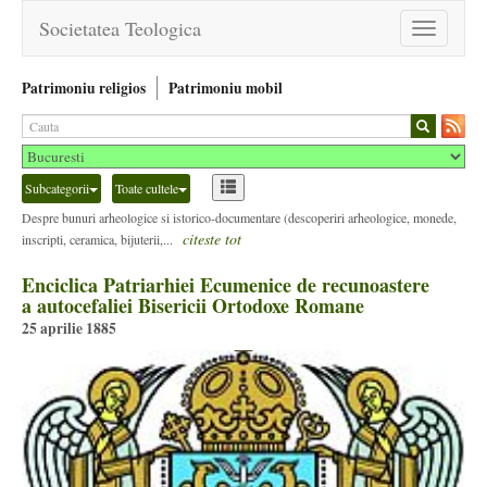
Societatea Teologica
Toggle
navigation
Patrimoniu religios
Patrimoniu mobil
Subcategorii
Toate cultele
Despre bunuri arheologice si istorico-documentare (descoperiri arheologice, monede,
citeste tot
inscripti, ceramica, bijuterii,...
Enciclica Patriarhiei Ecumenice de recunoastere
a autocefaliei Bisericii Ortodoxe Romane
25 aprilie 1885