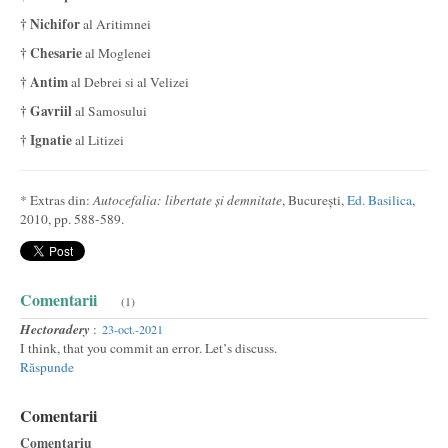
† Nichifor
al Aritimnei
† Chesarie
al Moglenei
† Antim
al Debrei si al Velizei
† Gavriil
al Samosului
† Ignatie
al Litizei
* Extras din:
Autocefalia: libertate și demnitate
, București,
Ed. Basilica
,
2010, pp. 588-589.
Comentarii
(1)
Hectoradery
:
23-oct.-2021
I think, that you commit an error. Let’s discuss.
Răspunde
Comentarii
Comentariu