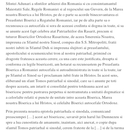
Sfintei Adunari a sfintilor arhierei din Romania si cu consimtamantul
Maiestatii Sale, Regele Romaniei si al regescului sau Guvern, de la Marea
noastra Biserica a lui Hristos, pe de o parte sa acorde binecuvantarea ei
Preasfintei Biserici a Regatului Romaniei, iar pe de alta parte sa o
recunoasca ca autocefala si sora de aceeasi credinta si dogma in toate, si sa
se anunte acest fapt celebru atat Patriarhiilor din Rasarit, precum si
tuturor Bisericilor Ortodoxe Rasaritene, de aceea Smerenia Noastra,
impreuna cu Sfantul nostru Sinod, compus din S.S. Mitropoliti, fratii
nostri iubiti in Sfantul Duh si impreuna slujitori ai preasfantului,
apostolicului si ecumenicului tron al nostru patriarhal, primind cu
dragoste frateasca aceasta cerere, ca una care este justificata, dreapta si
conforma cu legile bisericesti, am hotarat sa recunoastem pe Preasfanta
Biserica a Romaniei autocefala si autoadministrata in toate si la toate, iar
pe Sfantul ei Sinod sa-l proclamam iubit frate in Hristos. In acest sens,
eliberand un sfant Tomos patriarhal si sinodal, care sa-i anunte pe toti
despre aceasta, am intarit si consolidat pentru totdeauna acest act
bisericesc pentru pastrarea perpetua si nestramutata a unitatii dogmatice si
a celorlalte relatii si puncte de unitate intre aceasta Biserica, Marea
noastra Biserica a lui Hristos, si celelalte Biserici autocefale Ortodoxe.
Prin prezenta noastra epistola patriarhala si sinodala, comunicand
preascumpei […] acest act bisericesc, savarsit prin harul lui Dumnezeu si
spre a lua cunostinta de amanunte, inaintam, aici anexat, o copie dupa
sfantul Tomos patriarhal si sinodal, cerem frateste de la […] si de la turma