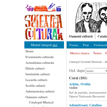
Oamenii culturii
Catalo
Meniul integral
aici
Vioara
Pian
Violoncel
Home
Muzica clasica
Teatru
F
Evenimente culturale
Catalogul Societatii Muzicale – alt
Actualitatea culturala
Elitele culturii
Ord. dupa
Institutiile culturii
Corzi (101)
Locurile culturii
Achim, Ovidiu
Scolile culturii
violist
Administratia culturii
Sef de partida, instrumentist
Operei Nationale Bucuresti
Oamenii culturii
Catalogul Muzical
Adumitroaei, Catalina