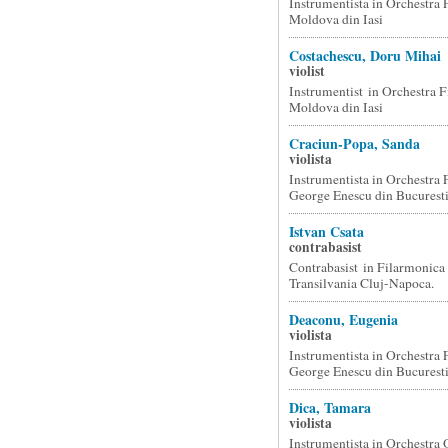
Instrumentista in Orchestra 
Moldova din Iasi
Costachescu, Doru Mihai
violist
Instrumentist in Orchestra F
Moldova din Iasi
Craciun-Popa, Sanda
violista
Instrumentista in Orchestra 
George Enescu din Bucurest
Istvan Csata
contrabasist
Contrabasist in Filarmonica 
Transilvania Cluj-Napoca.
Deaconu, Eugenia
violista
Instrumentista in Orchestra 
George Enescu din Bucurest
Dica, Tamara
violista
Instrumentista in Orchestra 