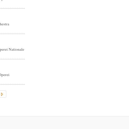
hestra
perei Nationale
Operei