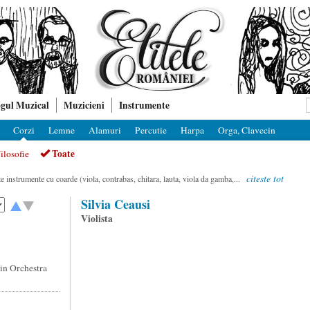
gul Muzical
Muzicieni
Instrumente
Corzi
Lemne
Alamuri
Percutie
Harpa
Orga, Clavecin
Toate
ilosofie
citeste tot
e instrumente cu coarde (viola, contrabas, chitara, lauta, viola da gamba,...
Silvia Ceausi
Violista
 in Orchestra