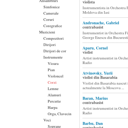
Ansambluri
violista
Simfonice
Instrumentista in Orchestra 
Moldova din Iasi
Camerale
Coruri
Andronache, Gabriel
Coregrafice
contrabasist
Muzicieni
Instrumentist in Orchestra F
George Enescu din Bucurest
Compozitori
Dirijori
Aparu, Cornel
Dirijori de cor
violist
Instrumente
Artist instrumentist in Orche
Radio
Vioara
Pian
Atvinovsky, Yurii
Violoncel
violist din Basarabia
Corzi
Violist din Basarabia nascut 
actualmente la Moscova ...
Lemne
Alamuri
Baran, Marius
Percutie
contrabasist
Harpa
Artist instrumentist in Orche
Radio
Orga, Clavecin
Voci
Barbu, Dan
Soprane
contrabasist