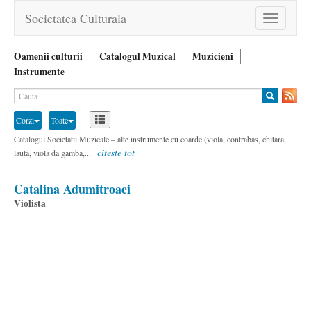
Societatea Culturala
Toggle
navigation
Oamenii culturii
Catalogul Muzical
Muzicieni
Instrumente
Corzi
Toate
Catalogul Societatii Muzicale – alte instrumente cu coarde (viola, contrabas, chitara,
citeste tot
lauta, viola da gamba,...
Catalina Adumitroaei
Violista