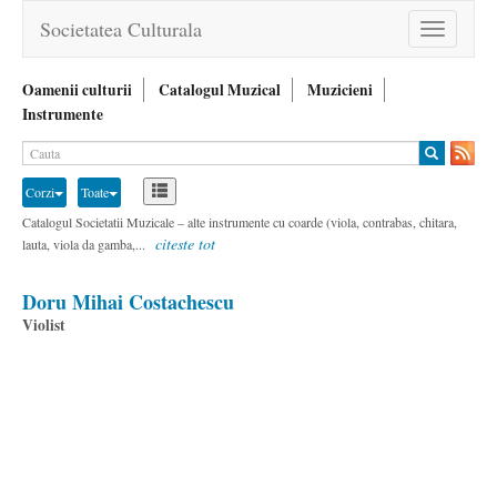
Societatea Culturala
Toggle
navigation
Oamenii culturii
Catalogul Muzical
Muzicieni
Instrumente
Corzi
Toate
Catalogul Societatii Muzicale – alte instrumente cu coarde (viola, contrabas, chitara,
citeste tot
lauta, viola da gamba,...
Doru Mihai Costachescu
Violist