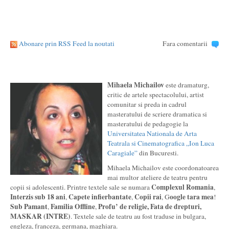
Abonare prin RSS Feed la noutati
Fara comentarii
Mihaela Michailov
este dramaturg,
critic de artele spectacolului, artist
comunitar si preda in cadrul
masteratului de scriere dramatica si
masteratului de pedagogie la
Universitatea Nationala de Arta
Teatrala si Cinematografica „Ion Luca
Caragiale”
din Bucuresti.
Mihaela Michailov este coordonatoarea
mai multor ateliere de teatru pentru
Complexul Romania
copii si adolescenti. Printre textele sale se numara
,
Interzis sub 18 ani
Capete infierbantate
Copii rai
oogle tara mea
,
,
, G
!
Sub Pamant
Familia Offline
Profu’ de religie, Fata de drepturi,
,
,
MASKAR (INTRE)
. Textele sale de teatru au fost traduse in bulgara,
engleza, franceza, germana, maghiara.