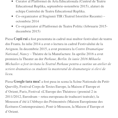
Curator al Platformei de Arta Educationala (Centrul de Teatru
Educational Replika, septembrie-noiembrie 2015), alaturi de
echipa Centrului de Teatru Educational Replika.
Co-organizator al Stagiunii TIR (Teatrul Istoriilor Recente) –
octombrie 2014
Co-organizator al Platformei de Teatru Politic (februarie 2015-
decembrie 2015)
Copii rai
Piesa
a fost prezentata in cadrul mai multor festivaluri de teatru
din Franta. In iulie 2014 a avut o lectura in cadrul Festivalului de la
Avignon. In decembrie 2015, a avut premiera la
Centre Dramatique
Na
t
ional, Nancy
– Théatre de la Manufacture. In aprilie 2016 a avut
premiera la Theater an der
Parkaue, Berlin.
I
n iunie 2016 Mihaela
Michailov a fost invitat
a
la Teatrul Parkaue pentru a sus
t
ine un atelier de
scriere dramatic
a
cu studen
t
i la masteratul de dramaturgie
s
i elevi de
liceu.
Google tara mea!
Piesa
a fost pusa in scena la Scène Nationale du Petit-
Quevilly, Festival Corps de Textes Europe, la Maison d’Europe et
d’Orient, Paris, Festival «L’Europe des Théatres» (premiul 2 in
2011/2012, Eurodram – retea europeana de traduceri teatrale), la
Mousson d’été à l’Abbaye des Prémontrés (Maison Européenne des
Écritures Contemporaines), Pont-à-Mousson, la Maison d’Europe et
d’Orient.