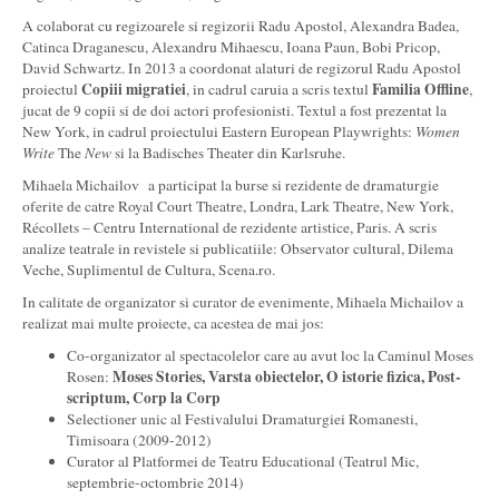
A colaborat cu regizoarele si regizorii Radu Apostol, Alexandra Badea,
Catinca Draganescu, Alexandru Mihaescu, Ioana Paun, Bobi Pricop,
David Schwartz. In 2013 a coordonat alaturi de regizorul Radu Apostol
Copiii migratiei
Familia Offline
proiectul
, in cadrul caruia a scris textul
,
jucat de 9 copii si de doi actori profesionisti. Textul a fost prezentat la
New York, in cadrul proiectului Eastern European Playwrights:
Women
Write
The
New
si la Badisches Theater din Karlsruhe.
Mihaela Michailov a participat la burse si rezidente de dramaturgie
oferite de catre Royal Court Theatre, Londra, Lark Theatre, New York,
Récollets – Centru International de rezidente artistice, Paris. A scris
analize teatrale in revistele si publicatiile: Observator cultural, Dilema
Veche, Suplimentul de Cultura, Scena.ro.
In calitate de organizator si curator de evenimente, Mihaela Michailov a
realizat mai multe proiecte, ca acestea de mai jos:
Co-organizator al spectacolelor care au avut loc la Caminul Moses
Moses Stories, Varsta obiectelor, O istorie fizica, Post-
Rosen:
scriptum, Corp la Corp
Selectioner unic al Festivalului Dramaturgiei Romanesti,
Timisoara (2009-2012)
Curator al Platformei de Teatru Educational (Teatrul Mic,
septembrie-octombrie 2014)