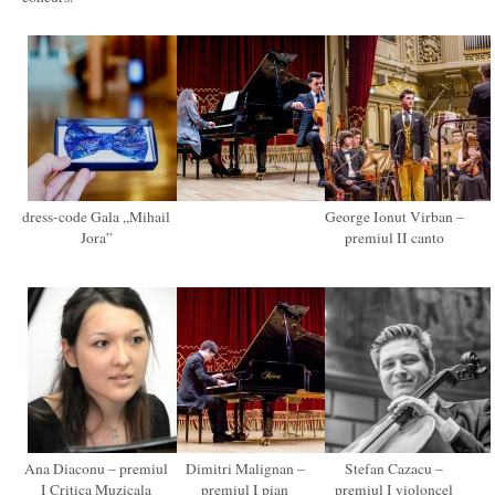
dress-code Gala „Mihail
George Ionut Virban –
Jora”
premiul II canto
Ana Diaconu – premiul
Dimitri Malignan –
Stefan Cazacu –
I Critica Muzicala
premiul I pian
premiul I violoncel