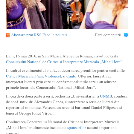
Abonare prin RSS Feed la noutati
Fara comentarii
Luni, 16 mai 2016, in Sala Mare a Ateneului Roman, a avut loc Gala
Concursului National de Critica si Interpretare Muzicala „Mihail Jora”
.
In cadrul evenimentului s-a facut decernarea premiilor pentru sectiunile
Critica Muzicala
,
Pian,
Violoncel
, si
Canto.
Ulterior, laureatii au
interpretat lucrari prin care au confirmat calitatile care i-au adus pe
primele locuri ale Concursului National „Mihail Jora”.
In cea de-a doua parte a serii, orchestra „Universitaria” a
UNMB
, condusa
de conf. univ. dr. Alexandru Ganea, a interpretat o serie de lucrari din
repertoriul romanesc. Pe scena au urcat si baritonul Daniel Filipescu si
tenorul George Ionut Virban.
Conducerea Concursului National de Critica si Interpretare Muzicala
„Mihail Jora” multumeste inca odata
sponsorilor
acestui important
concurs.