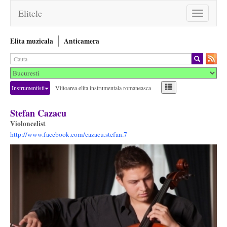
Elitele
Toggle
navigation
Elita muzicala
Anticamera
Instrumentisti
Viitoarea elita instrumentala romaneasca
Stefan Cazacu
Violoncelist
http://www.facebook.com/cazacu.stefan.7