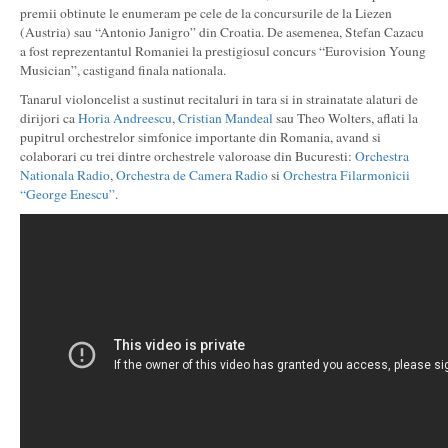
premii obtinute le enumeram pe cele de la concursurile de la Liezen
(Austria) sau “Antonio Janigro” din Croatia. De asemenea, Stefan Cazacu
a fost reprezentantul Romaniei la prestigiosul concurs “Eurovision Young
Musician”, castigand finala nationala.
Tanarul violoncelist a sustinut recitaluri in tara si in strainatate alaturi de
dirijori ca
Horia Andreescu
,
Cristian Mandeal
sau Theo Wolters, aflati la
pupitrul orchestrelor simfonice importante din Romania, avand si
colaborari cu trei dintre orchestrele valoroase din Bucuresti:
Orchestra
Nationala Radio
,
Orchestra de Camera Radio
si
Orchestra Filarmonicii
“George Enescu”
.