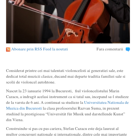
Abonare prin RSS Feed la noutati
Fara comentarii
Considerat printre cei mai talentati violoncelisti ai generatiei sale, este
dedicat total muzicii clasice, ducand mai departe traditia familiei sale si
scolii de violoncel autohtone.
Nascut la 23 ianuarie 1994 la Bucuresti, fiul violoncelistului Marin
Cazacu, a indragit acelasi instrument ca si tatal sau, incepand sa-l studieze
de la varsta de 6 ani. A continuat sa studieze la
Universitatea Nationala de
Muzica din Bucuresti
la clasa profesorului Razvan Suma, in prezent
studiind la prestigioasa “Universität für Musik und darstellende Kunst”
din Viena.
Construindu-si pas cu pas cariera, Stefan Cazacu este deja laureat al
multor concursuri nationale si internationale, dintre cele mai importante