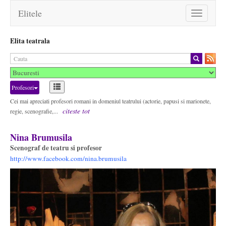
Elitele
Toggle
navigation
Elita teatrala
Profesori
Cei mai apreciati profesori romani in domeniul teatrului (actorie, papusi si marionete,
citeste tot
regie, scenografie,...
Nina Brumusila
Scenograf de teatru si profesor
http://www.facebook.com/nina.brumusila