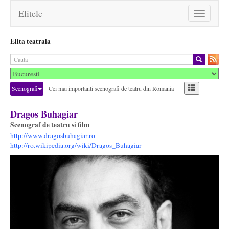
Elitele
Toggle
navigation
Elita teatrala
Scenografi
Cei mai importanti scenografi de teatru din Romania
Dragos Buhagiar
Scenograf de teatru si film
http://www.dragosbuhagiar.ro
http://ro.wikipedia.org/wiki/Dragos_Buhagiar