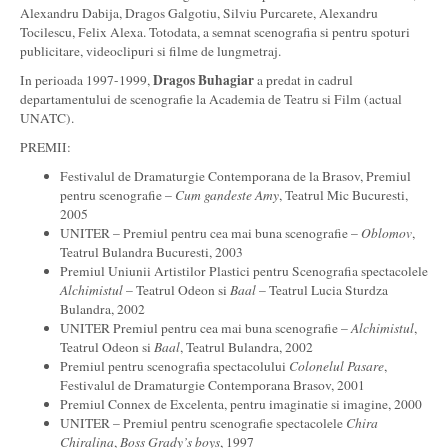
Alexandru Dabija, Dragos Galgotiu, Silviu Purcarete, Alexandru
Tocilescu, Felix Alexa. Totodata, a semnat scenografia si pentru spoturi
publicitare, videoclipuri si filme de lungmetraj.
Dragos Buhagiar
In perioada 1997-1999,
a predat in cadrul
departamentului de scenografie la Academia de Teatru si Film (actual
UNATC).
PREMII:
Festivalul de Dramaturgie Contemporana de la Brasov, Premiul
pentru scenografie –
Cum gandeste Amy
, Teatrul Mic Bucuresti,
2005
UNITER – Premiul pentru cea mai buna scenografie –
Oblomov
,
Teatrul Bulandra Bucuresti, 2003
Premiul Uniunii Artistilor Plastici pentru Scenografia spectacolele
Alchimistul
– Teatrul Odeon si
Baal
– Teatrul Lucia Sturdza
Bulandra, 2002
UNITER Premiul pentru cea mai buna scenografie –
Alchimistul
,
Teatrul Odeon si
Baal
, Teatrul Bulandra, 2002
Premiul pentru scenografia spectacolului
Colonelul Pasare
,
Festivalul de Dramaturgie Contemporana Brasov, 2001
Premiul Connex de Excelenta, pentru imaginatie si imagine, 2000
UNITER – Premiul pentru scenografie spectacolele
Chira
Chiralina
,
Boss Grady’s boys
, 1997