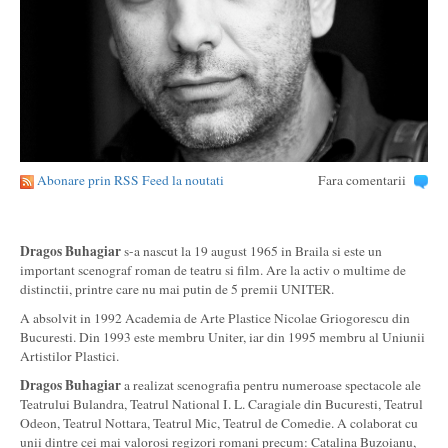
Abonare prin RSS Feed la noutati
Fara comentarii
Dragos Buhagiar
s-a nascut la 19 august 1965 in Braila si este un
important scenograf roman de teatru si film. Are la activ o multime de
distinctii, printre care nu mai putin de 5 premii UNITER.
A absolvit in 1992 Academia de Arte Plastice Nicolae Griogorescu din
Bucuresti. Din 1993 este membru Uniter, iar din 1995 membru al Uniunii
Artistilor Plastici.
Dragos Buhagiar
a realizat scenografia pentru numeroase spectacole ale
Teatrului Bulandra, Teatrul National I. L. Caragiale din Bucuresti, Teatrul
Odeon, Teatrul Nottara, Teatrul Mic, Teatrul de Comedie. A colaborat cu
unii dintre cei mai valorosi regizori romani precum: Catalina Buzoianu,