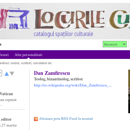
a
fesori
Alte personalitati
doxe: eseisti, scriitori, cercetatori etc.
Dan Zamfirescu
Teolog, bizantinolog, scriitor
http://ro.wikipedia.org/wiki/Dan_Zamfirescu_...
Vatican
un reputat
..
Abonare prin RSS Feed la noutati
, editor
a 27 martie
.