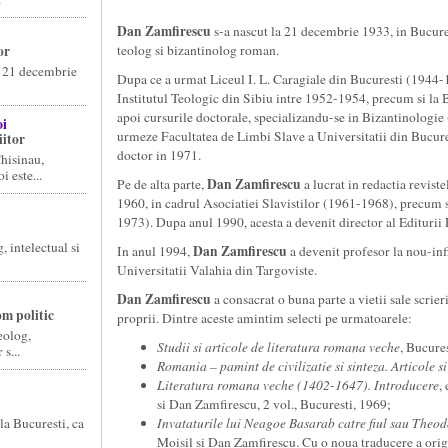
Dan Zamfirescu
s-a nascut la 21 decembrie 1933, in Bucurest
or
teolog si bizantinolog roman.
a 21 decembrie
Dupa ce a urmat Liceul I. L. Caragiale din Bucuresti (1944
Institutul Teologic din Sibiu intre 1952-1954, precum si l
apoi cursurile doctorale, specializandu-se in Bizantinologie
oi
urmeze Facultatea de Limbi Slave a Universitatii din Bucure
iitor
doctor in 1971.
hisinau,
 este...
Dan Zamfirescu
Pe de alta parte,
a lucrat in redactia revis
1960, in cadrul Asociatiei Slavistilor (1961-1968), precum 
1973). Dupa anul 1990, acesta a devenit director al Editurii
 intelectual si
Dan Zamfirescu
In anul 1994,
a devenit profesor la nou-infi
Universitatii Valahia din Targoviste.
Dan Zamfirescu
a consacrat o buna parte a vietii sale scrier
om politic
proprii. Dintre aceste amintim selecti pe urmatoarele:
eolog,
Studii si articole de literatura romana veche
, Bucure
s...
Romania – pamint de civilizatie si sinteza.
Articole s
Literatura romana veche (1402-1647). Introducere
,
si Dan Zamfirescu, 2 vol., Bucuresti, 1969;
la Bucuresti, ca
Invataturile lui Neagoe Basarab catre fiul sau Theod
Moisil si Dan Zamfirescu. Cu o noua traducere a orig