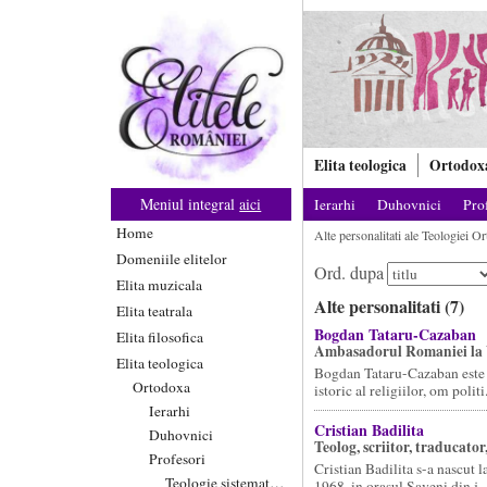
Elita teologica
Ortodox
Meniul integral
aici
Ierarhi
Duhovnici
Pro
Home
Alte personalitati ale Teologiei Orto
Domeniile elitelor
Ord. dupa
Elita muzicala
Alte personalitati (7)
Elita teatrala
Bogdan Tataru-Cazaban
Elita filosofica
Ambasadorul Romaniei la 
Elita teologica
Bogdan Tataru-Cazaban este 
Ortodoxa
istoric al religiilor, om politi.
Ierarhi
Cristian Badilita
Duhovnici
Teolog, scriitor, traducator
Profesori
Cristian Badilita s-a nascut l
Teologie sistematica
1968, in orasul Saveni din j..