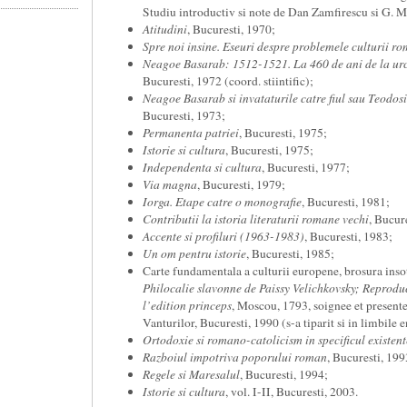
Studiu introductiv si note de Dan Zamfirescu si G. M
Atitudini
, Bucuresti, 1970;
Spre noi insine. Eseuri despre problemele culturii r
Neagoe Basarab: 1512-1521. La 460 de ani de la urc
Bucuresti, 1972 (coord. stiintific);
Neagoe Basarab si invataturile catre fiul sau Teodos
Bucuresti, 1973;
Permanenta patriei
, Bucuresti, 1975;
Istorie si cultura
, Bucuresti, 1975;
Independenta si cultura
, Bucuresti, 1977;
Via magna
, Bucuresti, 1979;
Iorga. Etape catre o monografie
, Bucuresti, 1981;
Contributii la istoria literaturii romane vechi
, Bucur
Accente si profiluri
(1963-1983)
, Bucuresti, 1983;
Un om pentru istorie
, Bucuresti, 1985;
Carte fundamentala a culturii europene, brosura insot
Philocalie slavonne de Paissy Velichkovsky; Reprodu
l’edition princeps
, Moscou, 1793, soignee et present
Vanturilor, Bucuresti, 1990 (s-a tiparit si in limbile 
Ortodoxie si romano-catolicism in specificul existente
Razboiul impotriva poporului roman
, Bucuresti, 199
Regele si Maresalul
, Bucuresti, 1994;
Istorie si cultura
, vol. I-II, Bucuresti, 2003.