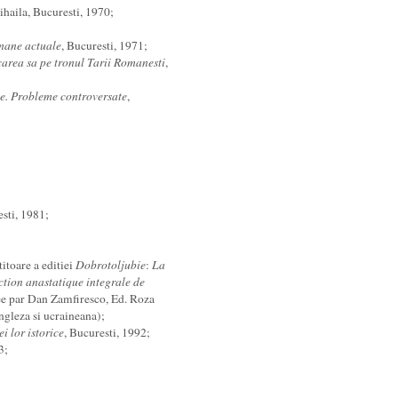
ihaila, Bucuresti, 1970;
omane actuale
, Bucuresti, 1971;
area sa pe tronul Tarii Romanesti
,
ie.
Probleme controversate
,
esti, 1981;
itoare a editiei
Dobrotoljubie
:
La
ction anastatique integrale de
ee par Dan Zamfiresco, Ed. Roza
engleza si ucraineana);
i lor istorice
, Bucuresti, 1992;
3;