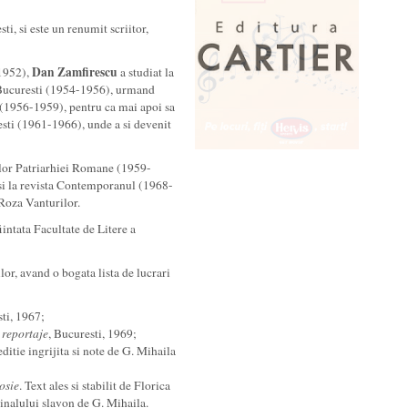
i, si este un renumit scriitor,
Dan Zamfirescu
-1952),
a studiat la
a Bucuresti (1954-1956), urmand
 (1956-1959), pentru ca mai apoi sa
sti (1961-1966), unde a si devenit
telor Patriarhiei Romane (1959-
si la revista Contemporanul (1968-
 Roza Vanturilor.
intata Facultate de Litere a
ilor, avand o bogata lista de lucrari
sti, 1967;
i reportaje
, Bucuresti, 1969;
 editie ingrijita si note de G. Mihaila
osie
. Text ales si stabilit de Florica
inalului slavon de G. Mihaila.