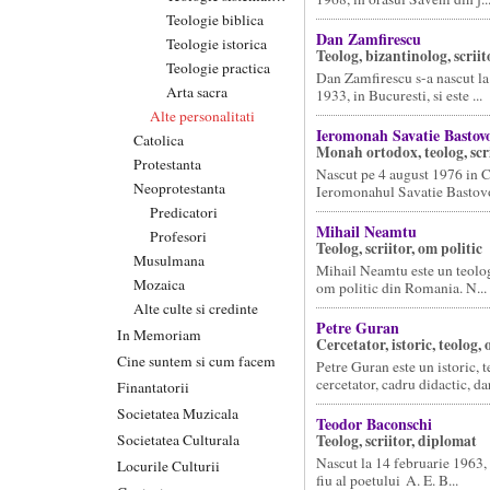
Teologie biblica
Dan Zamfirescu
Teologie istorica
Teolog, bizantinolog, scriit
Teologie practica
Dan Zamfirescu s-a nascut l
Arta sacra
1933, in Bucuresti, si este ...
Alte personalitati
Ieromonah Savatie Bastov
Catolica
Monah ortodox, teolog, scr
Protestanta
Nascut pe 4 august 1976 in C
Neoprotestanta
Ieromonahul Savatie Bastovoi
Predicatori
Mihail Neamtu
Profesori
Teolog, scriitor, om politic
Musulmana
Mihail Neamtu este un teolog,
Mozaica
om politic din Romania. N...
Alte culte si credinte
Petre Guran
In Memoriam
Cercetator, istoric, teolog, 
Cine suntem si cum facem
Petre Guran este un istoric, t
cercetator, cadru didactic, dar 
Finantatorii
Societatea Muzicala
Teodor Baconschi
Societatea Culturala
Teolog, scriitor, diplomat
Nascut la 14 februarie 1963, 
Locurile Culturii
fiu al poetului A. E. B...