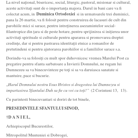
La nivel național, bisericesc, social, liturgic, pastoral, misionar si cultural,
aceste activitați sunt de o importanța majora. Darul in bani care va fi
Duminica Ortodoxiei
colectat acum, in
si in urmatoarele trei duminici,
pana la 26 martie, va fi folosit pentru construirea de lacasuri de cult din
parohiile mici si sarace, pentru intreținerea asezamintelor social-
filantropice din țara si de peste hotare, pentru sprijinirea si inițierea unor
activitați spirituale si culturale pentru apararea si promovarea dreptei
credințe, dar si pentru pastrarea identitații etnice a romanilor de
pretutindeni si pentru ajutorarea parohiilor si a familiilor sarace s.a.
Dorindu-va sa folosiți cu mult spor duhovnicesc vremea Marelui Post ca
pregatire pentru sfanta sarbatoare a Invierii Domnului, ne rugam lui
Dumnezeu sa va binecuvinteze pe toţi si sa va daruiasca sanatate si
mantuire, pace si bucurie.
„
Harul Domnului nostru Iisus Hristos si dragostea lui Dumnezeu si
impartasirea Sfantului Duh sa fie cu voi cu toți!”
(2 Corinteni 13, 13).
Cu parintesti binecuvantari si doriri de tot binele,
PRESEDINTELE SFANTULUI SINOD,
†D A N I E L,
Arhiepiscopul Bucurestilor,
Mitropolitul Munteniei si Dobrogei,