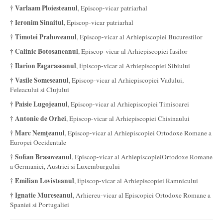
† Varlaam Ploiesteanul
, Episcop-vicar patriarhal
† Ieronim Sinaitul
, Episcop-vicar patriarhal
† Timotei Prahoveanul
, Episcop-vicar al Arhiepiscopiei Bucurestilor
† Calinic Botosaneanul
, Episcop-vicar al Arhiepiscopiei Iasilor
† Ilarion Fagaraseanul
, Episcop-vicar al Arhiepiscopiei Sibiului
† Vasile Someseanul
, Episcop-vicar al Arhiepiscopiei Vadului,
Feleacului si Clujului
† Paisie Lugojeanul
, Episcop-vicar al Arhiepiscopiei Timisoarei
† Antonie de Orhei
, Episcop-vicar al Arhiepiscopiei Chisinaului
† Marc Nemţeanul
, Episcop-vicar al Arhiepiscopiei Ortodoxe Romane a
Europei Occidentale
† Sofian Brasoveanul
, Episcop-vicar al ArhiepiscopieiOrtodoxe Romane
a Germaniei, Austriei si Luxemburgului
† Emilian Lovisteanul
, Episcop-vicar al Arhiepiscopiei Ramnicului
† Ignatie Mureseanul
, Arhiereu-vicar al Episcopiei Ortodoxe Romane a
Spaniei si Portugaliei