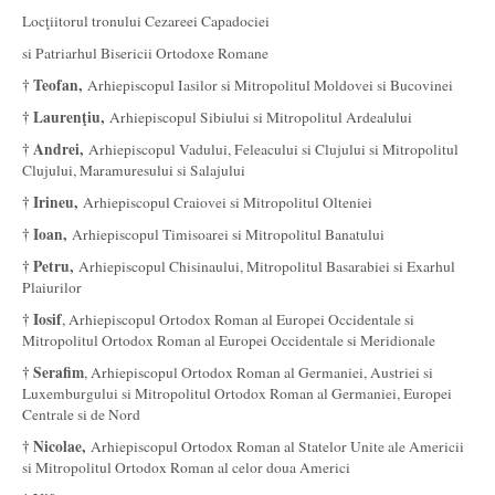
Locţiitorul tronului Cezareei Capadociei
si Patriarhul Bisericii Ortodoxe Romane
† Teofan,
Arhiepiscopul Iasilor si Mitropolitul Moldovei si Bucovinei
† Laurenţiu,
Arhiepiscopul Sibiului si Mitropolitul Ardealului
† Andrei,
Arhiepiscopul Vadului, Feleacului si Clujului si Mitropolitul
Clujului, Maramuresului si Salajului
† Irineu,
Arhiepiscopul Craiovei si Mitropolitul Olteniei
† Ioan,
Arhiepiscopul Timisoarei si Mitropolitul Banatului
† Petru,
Arhiepiscopul Chisinaului, Mitropolitul Basarabiei si Exarhul
Plaiurilor
† Iosif
, Arhiepiscopul Ortodox Roman al Europei Occidentale si
Mitropolitul Ortodox Roman al Europei Occidentale si Meridionale
† Serafim
, Arhiepiscopul Ortodox Roman al Germaniei, Austriei si
Luxemburgului si Mitropolitul Ortodox Roman al Germaniei, Europei
Centrale si de Nord
† Nicolae,
Arhiepiscopul Ortodox Roman al Statelor Unite ale Americii
si Mitropolitul Ortodox Roman al celor doua Americi