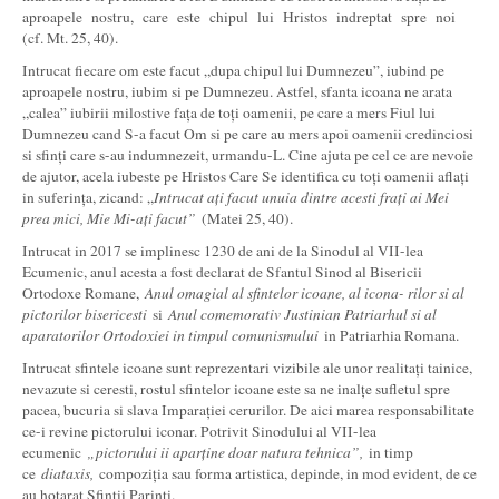
aproapele nostru, care este chipul lui Hristos indreptat spre noi
(cf. Mt. 25, 40).
Intrucat fiecare om este facut „dupa chipul lui Dumnezeu”, iubind pe
aproapele nostru, iubim si pe Dumnezeu. Astfel, sfanta icoana ne arata
„calea” iubirii milostive fața de toți oamenii, pe care a mers Fiul lui
Dumnezeu cand S-a facut Om si pe care au mers apoi oamenii credinciosi
si sfinți care s-au indumnezeit, urmandu-L. Cine ajuta pe cel ce are nevoie
de ajutor, acela iubeste pe Hristos Care Se identifica cu toți oamenii aflați
in suferința, zicand: „
Intrucat ați facut unuia dintre acesti frați ai Mei
prea mici, Mie Mi-ați facut”
(Matei 25, 40).
Intrucat in 2017 se implinesc 1230 de ani de la Sinodul al VII-lea
Ecumenic, anul acesta a fost declarat de Sfantul Sinod al Bisericii
Ortodoxe Romane,
Anul omagial al sfintelor icoane, al icona- rilor si al
pictorilor bisericesti
si
Anul comemorativ Justinian Patriarhul si al
aparatorilor Ortodoxiei in timpul comunismului
in Patriarhia Romana.
Intrucat sfintele icoane sunt reprezentari vizibile ale unor realitați tainice,
nevazute si ceresti, rostul sfintelor icoane este sa ne inalțe sufletul spre
pacea, bucuria si slava Imparației cerurilor. De aici marea responsabilitate
ce-i revine pictorului iconar. Potrivit Sinodului al VII-lea
ecumenic
„pictorului ii aparține doar natura tehnica”,
in timp
ce
diataxis,
compoziția sau forma artistica, depinde, in mod evident, de ce
au hotarat Sfinții Parinți.