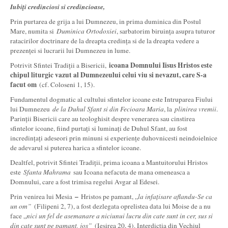
Iubiţi credinciosi si credincioase,
Prin purtarea de grija a lui Dumnezeu, in prima duminica din Postul
Mare, numita si
Duminica Ortodoxiei
, sarbatorim biruința asupra tuturor
ratacirilor doctrinare de la dreapta credința si de la dreapta vedere a
prezenței si lucrarii lui Dumnezeu in lume.
icoana Domnului Iisus Hristos este
Potrivit Sfintei Tradiții a Bisericii,
chipul liturgic vazut al Dumnezeului celui viu si nevazut, care S-a
facut om
(cf. Coloseni 1, 15).
Fundamentul dogmatic al cultului sfintelor icoane este Intruparea Fiului
lui Dumnezeu
de la Duhul Sfant si din Fecioara Maria
, la
plinirea vremii
.
Parinții Bisericii care au teologhisit despre venerarea sau cinstirea
sfintelor icoane, fiind purtați si luminați de Duhul Sfant, au fost
incredințați adeseori prin minuni si experiențe duhovnicesti neindoielnice
de adevarul si puterea harica a sfintelor icoane.
Dealtfel, potrivit Sfintei Tradiții, prima icoana a Mantuitorului Hristos
este
Sfanta Mahrama
sau Icoana nefacuta de mana omeneasca a
Domnului, care a fost trimisa regelui Avgar al Edesei.
–
Prin venirea lui Mesia
Hristos pe pamant, „
la infațisare aflandu-Se ca
un om”
(Filipeni 2, 7), a fost dezlegata oprelistea data lui Moise de a nu
face „
nici un fel de asemanare a niciunui lucru din cate sunt in cer, sus si
din cate sunt pe pamant, jos”
(Iesirea 20, 4). Interdicția din Vechiul