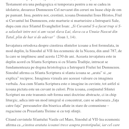
Testament era una pedagogica si temporara pentru a nu se cadea in
idolatrie, deoarece Dumnezeu Cel nevazut din ceruri nu luase chip de om
pe pamant. Insa, pentru noi, crestinii, icoana Domnului Iisus Hristos, Fiul
si Cuvantul lui Dumnezeu, este marturie si marturisire a Intruparii Sale,
dupa cum zice Sfantul Evanghelist Ioan: „
Si Cuvantul S-a facut trup si S-
a salasluit intre noi si am vazut slava Lui, slava ca a Unuia-Nascut din
Tatal, plin de har si de adevar”
(Ioan 1, 14).
Invațatura ortodoxa despre cinstirea sfintelor icoane a fost formulata, in
mod deplin, la Sinodul al VII-lea ecumenic de la Niceea, din anul 787, de
la care se implinesc anul acesta 1230 de ani. Aceasta invațatura este in
deplin acord cu Sfanta Scriptura si cu Sfanta Tradiție, intrucat se
fundamenteaza pe dogma hristologica a Intruparii Fiului lui Dumnezeu.
Sinodul afirma ca Sfanta Scriptura si sfanta icoana se „arata” si „se
explica” reciproc. Imaginea vizuala are aceeasi valoare cu imaginea
verbala. Asa cum Sfanta Scriptura este o imagine in cuvinte, tot astfel si
icoana pictata este un cuvant in culori. Prin icoana, conținutul Sfintei
Scripturi nu este transmis sub forma unei doctrine abstracte, ci in chip
liturgic, adica intr-un mod integral si concentrat, care se adreseaza „fața
catre fața” persoanelor din biserica aflate in stare de comuniune –
rugaciune cu Preasfanta Treime si cu toți sfinţii.
Citand cuvintele Sfantului Vasile cel Mare, Sinodul al VII-lea ecumenic
afirma ca „
cinstea aratata icoanei trece asupra prototipului, iar cel care