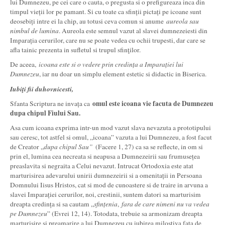
lui Dumnezeu, pe cei care o cauta, o pregusta si o prefigureaza inca din
timpul vieții lor pe pamant. Si cu toate ca sfinții pictați pe icoane sunt
deosebiți intre ei la chip, au totusi ceva comun si anume
aureola sau
nimbul de lumina
. Aureola este semnul vazut al slavei dumnezeiesti din
Imparația cerurilor, care nu se poate vedea cu ochii trupesti, dar care se
afla tainic prezenta in sufletul si trupul sfinţilor.
De aceea,
icoana este si o vedere prin credința a Imparației lui
Dumnezeu
, iar nu doar un simplu element estetic si didactic in Biserica.
Iubiţi fii duhovnicesti,
omul este icoana vie facuta de Dumnezeu
Sfanta Scriptura ne invața ca
dupa chipul Fiului Sau.
Asa cum icoana exprima intr-un mod vazut slava nevazuta a prototipului
sau ceresc, tot astfel si omul, „icoana” vazuta a lui Dumnezeu, a fost facut
de Creator „
dupa chipul Sau”
(Facere 1, 27) ca sa se reflecte, in om si
prin el, lumina cea necreata si neapusa a Dumnezeirii sau frumusețea
preaslavita si negraita a Celui nevazut. Intrucat Ortodoxia este atat
marturisirea adevarului unirii dumnezeirii si a omenitații in Persoana
Domnului Iisus Hristos, cat si mod de cunoastere si de traire in arvuna a
slavei Imparației cerurilor, noi, crestinii, suntem datori sa marturisim
dreapta credința si sa cautam „
sfințenia
,
fara de care nimeni nu va vedea
pe Dumnezeu
” (Evrei 12, 14). Totodata, trebuie sa armonizam dreapta
marturisire si preamarire a lui Dumnezeu cu iubirea milostiva fața de