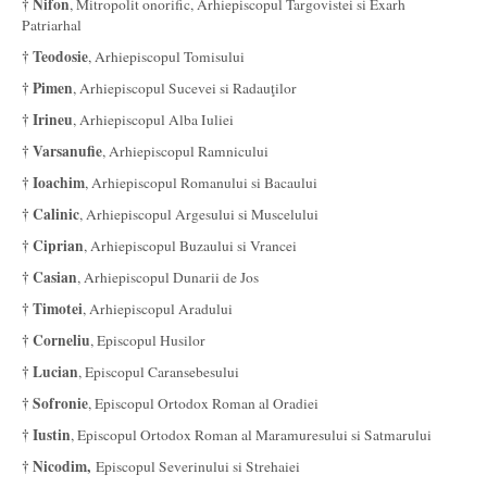
† Nifon
, Mitropolit onorific, Arhiepiscopul Targovistei si Exarh
Patriarhal
† Teodosie
, Arhiepiscopul Tomisului
† Pimen
, Arhiepiscopul Sucevei si Radauţilor
† Irineu
, Arhiepiscopul Alba Iuliei
† Varsanufie
, Arhiepiscopul Ramnicului
† Ioachim
, Arhiepiscopul Romanului si Bacaului
† Calinic
, Arhiepiscopul Argesului si Muscelului
† Ciprian
, Arhiepiscopul Buzaului si Vrancei
† Casian
, Arhiepiscopul Dunarii de Jos
† Timotei
, Arhiepiscopul Aradului
† Corneliu
, Episcopul Husilor
† Lucian
, Episcopul Caransebesului
† Sofronie
, Episcopul Ortodox Roman al Oradiei
† Iustin
, Episcopul Ortodox Roman al Maramuresului si Satmarului
† Nicodim,
Episcopul Severinului si Strehaiei