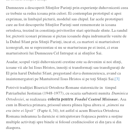
Dumnezeu a descoperit Sfinților Parinți prin experiențe duhovnicesti ceea
ce trebuie sa redea icoana prin culori. Ei contemplau prototipul si apoi
exprimau, in limbajul picturii, modelul sau chipul. Iar acele prototipuri
care au fost descoperite Sfinților Parinți sunt rememorate in icoana
ortodoxa, trezind in constiința privitorilor stari spirituale sfinte. La randul
lor, pictorii iconari primeau si pictau icoanele dupa indrumarile venite de
la Duhul Sfant prin Sfinții Parinți, incat ei, ca martori si marturisitori
iconografi, nu se reprezentau si nu se marturiseau pe ei insisi, ci erau
marturisitorii lui Dumnezeu Cel Intrupat si ai sfinților Sai.
Asadar, scopul vieții duhovnicesti crestine este sa devenim si noi sfinți,
icoane vii ale lui Iisus Hristos, innoiți si transformați sau transfigurați de
El prin harul Duhului Sfant, pregustand slava dumnezeiesca, avand ca
inaintemergatori pe Mantuitorul Iisus Hristos si pe toți Sfinții Sai.
[3]
Potrivit tradiției Bisericii Ortodoxe Romane statornicite in timpul
Patriarhului Justinian (1948-1977), cu ocazia sarbatorii numita
Duminica
colecta pentru
Fondul Central Misionar
.
Ortodoxiei
, se realizeaza
Asa
cum in Biserica primara, prisosul unora plinea lipsa altora si „
nimeni nu
era intre ei lipsit”
(Fapte 4, 34), tot astfel si acum Biserica Ortodoxa
Romana indeamna la darnicie si intrajutorare frațeasca pentru a susține
multiple activitați spre binele si folosul credinciosilor ei din țara si din
diaspora.