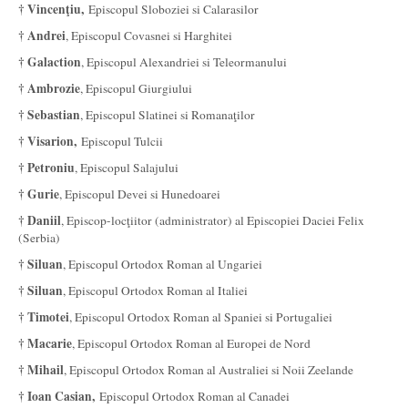
† Vincenţiu,
Episcopul Sloboziei si Calarasilor
† Andrei
, Episcopul Covasnei si Harghitei
† Galaction
, Episcopul Alexandriei si Teleormanului
† Ambrozie
, Episcopul Giurgiului
† Sebastian
, Episcopul Slatinei si Romanaţilor
† Visarion,
Episcopul Tulcii
† Petroniu
, Episcopul Salajului
† Gurie
, Episcopul Devei si Hunedoarei
† Daniil
, Episcop-locţiitor (administrator) al Episcopiei Daciei Felix
(Serbia)
† Siluan
, Episcopul Ortodox Roman al Ungariei
† Siluan
, Episcopul Ortodox Roman al Italiei
† Timotei
, Episcopul Ortodox Roman al Spaniei si Portugaliei
† Macarie
, Episcopul Ortodox Roman al Europei de Nord
† Mihail
, Episcopul Ortodox Roman al Australiei si Noii Zeelande
† Ioan Casian,
Episcopul Ortodox Roman al Canadei