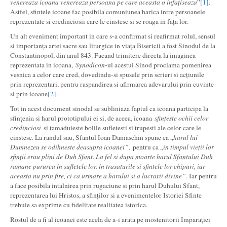
venereaza icoana venereaza persoana pe care aceasta o infațiseaza
”
[1]
.
Astfel, sfintele icoane fac posibila comuniunea harica intre persoanele
reprezentate si credinciosii care le cinstesc si se roaga in fața lor.
Un alt eveniment important in care s-a confirmat si reafirmat rolul, sensul
si importanța artei sacre sau liturgice in viața Bisericii a fost Sinodul de la
Constantinopol, din anul 843. Facand trimitere directa la imaginea
reprezentata in icoana,
Synodicon
-ul acestui Sinod proclama pomenirea
vesnica a celor care cred, dovedindu-si spusele prin scrieri si acțiunile
prin reprezentari, pentru raspandirea si afirmarea adevarului prin cuvinte
si prin icoane
[2]
.
Tot in acest document sinodal se subliniaza faptul ca icoana participa la
sfințenia si harul prototipului ei si, de aceea, icoana
sfințeste ochii celor
credinciosi
si tamaduieste bolile sufletesti si trupesti ale celor care le
cinstesc. La randul sau, Sfantul Ioan Damaschin spune ca „
harul lui
Dumnezeu se odihneste deasupra icoanei”,
pentru ca „
in timpul vieții lor
sfinții erau plini de Duh Sfant. La fel si dupa moarte harul Sfantului Duh
ramane pururea in sufletele lor, in trasaturile si sfintele lor chipuri, iar
aceasta nu prin fire, ci ca urmare a harului si a lucrarii divine”
. Iar pentru
a face posibila intalnirea prin rugaciune si prin harul Duhului Sfant,
reprezentarea lui Hristos, a sfinților si a evenimentelor Istoriei Sfinte
trebuie sa exprime cu fidelitate realitatea istorica.
Rostul de a fi al icoanei este acela de a-i arata pe mostenitorii Imparației