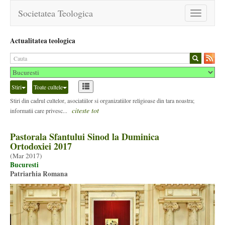
Societatea Teologica
Toggle
navigation
Actualitatea teologica
Stiri
Toate cultele
Stiri din cadrul cultelor, asociatiilor si organizatiilor religioase din tara noastra;
citeste tot
informatii care privesc...
Pastorala Sfantului Sinod la Duminica
Ortodoxiei 2017
(
Mar 2017
)
Bucuresti
Patriarhia Romana