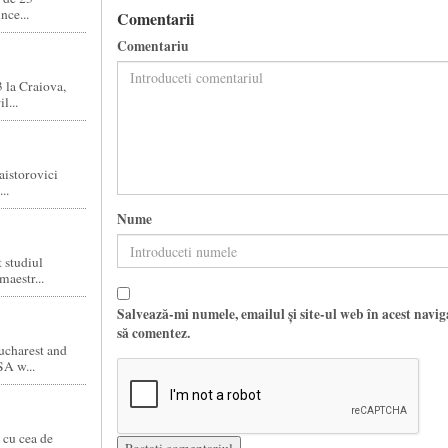
nce...
Comentarii
Comentariu
 la Craiova,
l...
aistorovici
..
Nume
 studiul
aestr...
Salvează-mi numele, emailul și site-ul web în acest navi
să comentez.
ucharest and
SA w...
 cu cea de