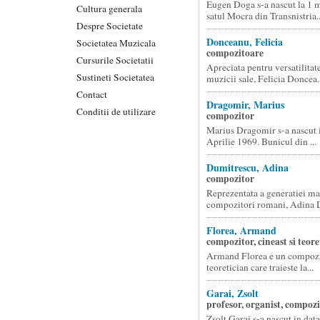
Eugen Doga s-a nascut la 1 m
Cultura generala
satul Mocra din Transnistria..
Despre Societate
Donceanu, Felicia
Societatea Muzicala
compozitoare
Cursurile Societatii
Apreciata pentru versatilitat
Sustineti Societatea
muzicii sale, Felicia Doncea..
Contact
Dragomir, Marius
Conditii de utilizare
compozitor
Marius Dragomir s-a nascut i
Aprilie 1969. Bunicul din ...
Dumitrescu, Adina
compozitor
Reprezentata a generatiei ma
compozitori romani, Adina D
Florea, Armand
compozitor, cineast si teore
Armand Florea e un compozito
teoretician care traieste la...
Garai, Zsolt
profesor, organist, compozi
Zsolt Garai s-a nascut in dat