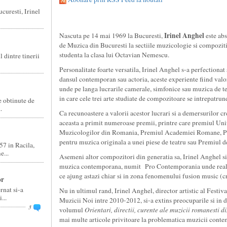
curesti, Irinel
Irinel Anghel
Nascuta pe 14 mai 1969 la Bucuresti,
este abs
de Muzica din Bucuresti la sectiile muzicologie si compoziti
studenta la clasa lui Octavian Nemescu.
 dintre tinerii
Personalitate foarte versatila, Irinel Anghel s-a perfectionat 
dansul contemporan sau actoria, aceste experiente fiind valor
unde pe langa lucrarile camerale, simfonice sau muzica de tea
in care cele trei arte studiate de compozitoare se intrepatrun
e obtinute de
.
Ca recunoastere a valorii acestor lucrari si a demersurilor cr
aceasta a primit numeroase premii, printre care premiul Uni
Muzicologilor din Romania, Premiul Academiei Romane,
pentru muzica originala a unei piese de teatru sau Premiul d
7 in Racila,
e...
Asemeni altor compozitori din generatia sa, Irinel Anghel s
muzica contemporana, numit Pro Contemporania unde realize
ce ajung astazi chiar si in zona fenomenului fusion music (c
or
rnat si-a
Nu in ultimul rand, Irinel Anghel, director artistic al Festi
...
Muzicii Noi intre 2010-2012, si-a extins preocuparile si i
3
volumul
Orientari, directii, curente ale muzicii romanesti 
mai multe articole privitoare la problematica muzicii conte