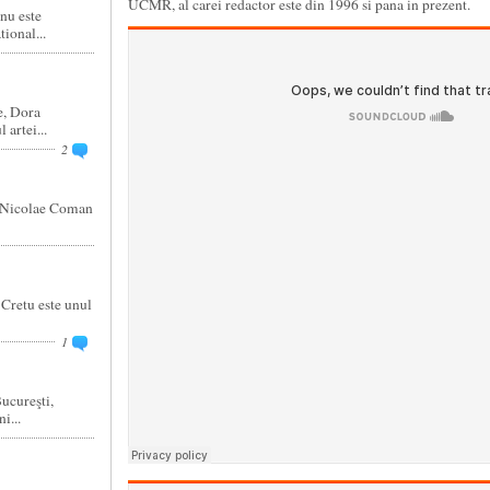
UCMR, al carei redactor este din 1996 si pana in prezent.
nu este
ional...
e, Dora
 artei...
2
, Nicolae Coman
 Cretu este unul
1
ucureşti,
i...