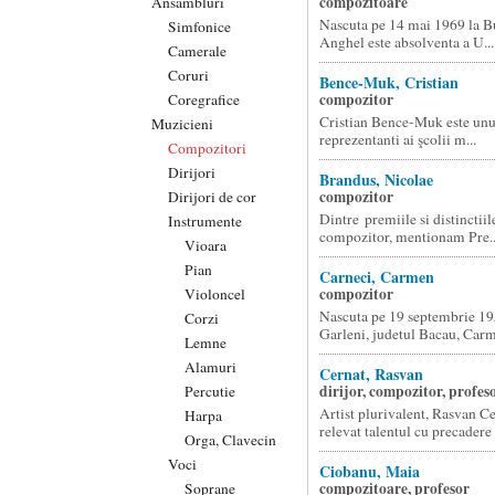
compozitoare
Ansambluri
Nascuta pe 14 mai 1969 la Bu
Simfonice
Anghel este absolventa a U...
Camerale
Coruri
Bence-Muk, Cristian
compozitor
Coregrafice
Cristian Bence-Muk este unul
Muzicieni
reprezentanti ai şcolii m...
Compozitori
Dirijori
Brandus, Nicolae
compozitor
Dirijori de cor
Dintre premiile si distinctiil
Instrumente
compozitor, mentionam Pre..
Vioara
Pian
Carneci, Carmen
compozitor
Violoncel
Nascuta pe 19 septembrie 195
Corzi
Garleni, judetul Bacau, Carm
Lemne
Alamuri
Cernat, Rasvan
dirijor, compozitor, profes
Percutie
Artist plurivalent, Rasvan Ce
Harpa
relevat talentul cu precadere i
Orga, Clavecin
Voci
Ciobanu, Maia
compozitoare, profesor
Soprane