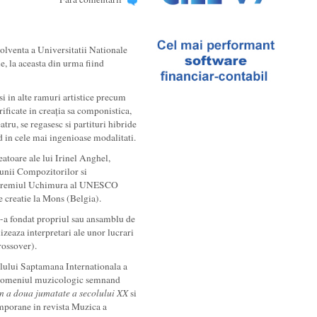
olventa a Universitatii Nationale
e, la aceasta din urma fiind
si in alte ramuri artistice precum
ificate in creația sa componistica,
tru, se regasesc si partituri hibride
d in cele mai ingenioase modalitati.
eatoare ale lui Irinel Anghel,
unii Compozitorilor si
 Premiul Uchimura al UNESCO
e creatie la Mons (Belgia).
i-a fondat propriul sau ansamblu de
aza interpretari ale unor lucrari
rossover).
valului Saptamana Internationala a
n domeniul muzicologic semnand
din a doua jumatate a secolului XX
si
mporane in revista Muzica a