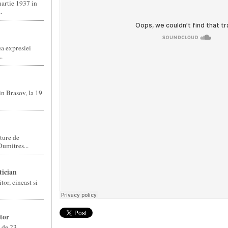
artie 1937 in
.
ea expresiei
.
n Brasov, la 19
ture de
umitres...
tician
r, cineast si
tor
a de 23