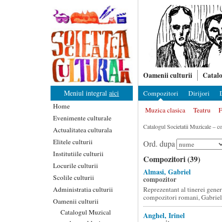
Oamenii culturii
Catalo
Meniul integral
aici
Compozitori
Dirijori
D
Home
Muzica clasica
Teatru
F
Evenimente culturale
Catalogul Societatii Muzicale – c
Actualitatea culturala
Elitele culturii
Ord. dupa
Institutiile culturii
Compozitori (39)
Locurile culturii
Almasi, Gabriel
Scolile culturii
compozitor
Administratia culturii
Reprezentant al tinerei gener
compozitori romani, Gabriel
Oamenii culturii
Catalogul Muzical
Anghel, Irinel