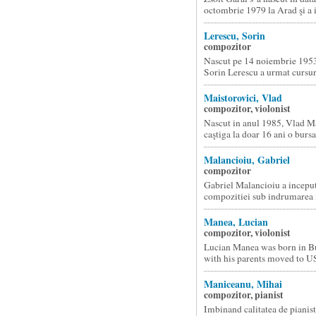
octombrie 1979 la Arad şi a i
Lerescu, Sorin
compozitor
Nascut pe 14 noiembrie 1953
Sorin Lerescu a urmat cursuri
Maistorovici, Vlad
compozitor, violonist
Nascut in anul 1985, Vlad M
caştiga la doar 16 ani o bursa.
Malancioiu, Gabriel
compozitor
Gabriel Malancioiu a inceput
compozitiei sub indrumarea m
Manea, Lucian
compozitor, violonist
Lucian Manea was born in B
with his parents moved to U
Maniceanu, Mihai
compozitor, pianist
Imbinand calitatea de pianist