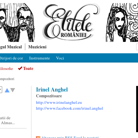
gul Muzical
Muzicieni
irijori de cor
Instrumente
Voci
Toate
ilosofie
ompozitori
Irinel Anghel
Compozitoare
http://www.irinelanghel.eu
http://www.facebook.com/irinel.anghel
atii de
 Almas...
Abonare prin RSS Feed la noutati