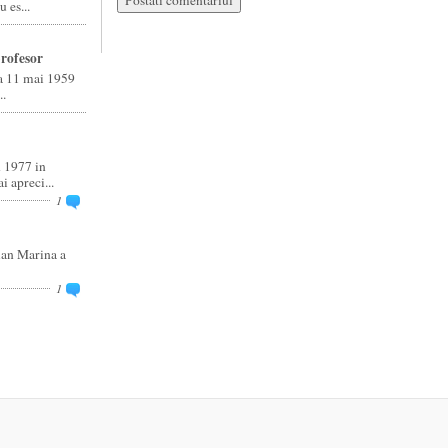
 es...
rofesor
a 11 mai 1959
..
1977 in
i apreci...
1
ian Marina a
1