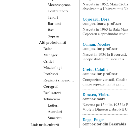
Nascuta in 1952, Maia Cioba
Mezzosoprane
absolventa a Universitatii Nat
Contratenori
Tenori
Cojocaru, Dora
compozitoare, profesor
Baritoni
Nascuta in 1963 la Baia Mar
Basi
Cojocaru a aprofundat studiul
Sopran
Alti profesionisti
Coman, Nicolae
compozitor, profesor
Balet
Nascut in 1936 la Bucuresti
Manageri
incepe studiul muzicii in a...
Critici
Muzicologi
Cretu, Catalin
compozitor, profesor
Profesori
Compozitor versatil, Catalin
Regizori si scenografi
dintre reprezentantii gen...
Coregrafi
Realizatori
Dinescu, Violeta
compozitoare
Tehnicieni
Nascuta pe 13 iulie 1953 la B
Lutieri
Violeta Dinescu a absolvit Un
Acordori
Sunetisti
Doga, Eugen
compozitor din Basarabia
Link-urile culturii