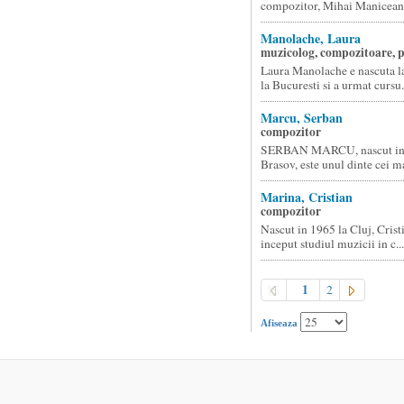
compozitor, Mihai Maniceanu
Manolache, Laura
muzicolog, compozitoare, p
Laura Manolache e nascuta l
la Bucuresti si a urmat cursu.
Marcu, Serban
compozitor
SERBAN MARCU, nascut in 
Brasov, este unul dinte cei ma
Marina, Cristian
compozitor
Nascut in 1965 la Cluj, Crist
inceput studiul muzicii in c...
1
2
Afiseaza