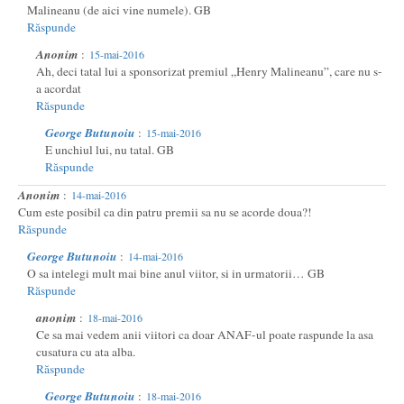
Malineanu (de aici vine numele). GB
Răspunde
Anonim
:
15-mai-2016
Ah, deci tatal lui a sponsorizat premiul „Henry Malineanu”, care nu s-
a acordat
Răspunde
George Butunoiu
:
15-mai-2016
E unchiul lui, nu tatal. GB
Răspunde
Anonim
:
14-mai-2016
Cum este posibil ca din patru premii sa nu se acorde doua?!
Răspunde
George Butunoiu
:
14-mai-2016
O sa intelegi mult mai bine anul viitor, si in urmatorii… GB
Răspunde
anonim
:
18-mai-2016
Ce sa mai vedem anii viitori ca doar ANAF-ul poate raspunde la asa
cusatura cu ata alba.
Răspunde
George Butunoiu
:
18-mai-2016