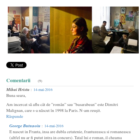
Comentarii
(9)
Mihai Hristu
:
14-mai-2016
Buna seara,
Am incercat să aflu cât de ”român” sau ”basarabean” este Dimitri
Malignan, care s-a născut în 1998 la Paris. N-am reușit.
Răspunde
George Butunoiu
:
14-mai-2016
E nascut in Franta, insa are dubla cetatenie, frantuzeasca si romaneasca
(altfel nu ar fi putut intra in concurs). Tatal lui e roman, il cheama