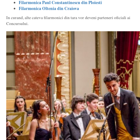
Filarmonica Paul Constantinescu din Ploiesti
Filarmonica Oltenia din Craiova
In curand, alte cateva filarmonici din tara vor deveni parteneri oficiali ai
Concursului.