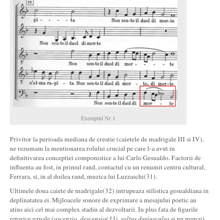
Exemplul Nr 1
Privitor la perioada mediana de creatie (caietele de madrigale III si IV),
ne rezumam la mentionarea rolului crucial pe care l-a avut in
definitivarea conceptiei componistice a lui Carlo Gesualdo. Factorii de
influenta au fost, in primul rand, contactul cu un renumit centru cultural,
Ferrara, si, in al doilea rand, muzica lui Luzzaschi(31).
Ultimele doua caiete de madrigale(32) intrupeaza stilistica gesualdiana in
deplinatatea ei. Mijloacele sonore de exprimare a mesajului poetic au
atins aici cel mai complex stadiu al dezvoltarii. In plus fata de figurile
retorice uzuale (
ascensio
,
descensio(
33)
,
saltus duriusculus
si nu numai),