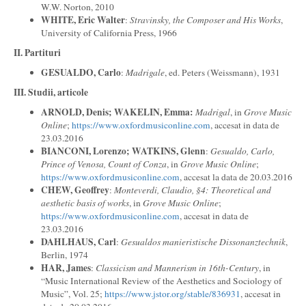
W.W. Norton, 2010
WHITE, Eric Walter
:
Stravinsky, the Composer and His Works
,
University of California Press, 1966
II. Partituri
GESUALDO, Carlo
:
Madrigale
, ed. Peters (Weissmann), 1931
III. Studii, articole
ARN
OLD, Denis; WAKELIN, Emma:
Ma
d
r
i
ga
l
, in
Grove Music
Online
;
https://www.oxfordmusiconline.com
, accesat in data de
23.03.2016
BIANCONI, Lorenzo; WATKINS, Glenn
:
Gesualdo, Carlo,
Prince of Venosa, Count of Conza
, in
Grove Music Online
;
https://www.oxfordmusiconline.com
, accesat la data de 20.03.2016
C
HEW, Geoffrey
:
Monteverdi, Claudio, §4: Theoretical and
aesthetic basis of works
, in
Grove Music Online
;
https://www.oxfordmusiconline.com
, accesat in data de
23.03.2016
DA
HLHAUS, Carl
:
Gesualdos manieristische Dissonanztechnik
,
Berlin, 1974
HAR, James
:
Classicism and Mannerism in 16th-Century
, in
“Music International Review of the Aesthetics and Sociology of
Music”, Vol. 25;
https://www.jstor.org/stable/836931
, accesat in