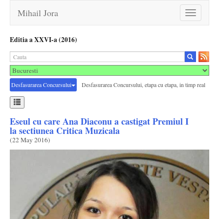
Mihail Jora
Toggle
navigation
Editia a XXVI-a (2016)
Desfasurarea Concursului
Desfasurarea Concursului, etapa cu etapa, in timp real
Eseul cu care Ana Diaconu a castigat Premiul I
la sectiunea Critica Muzicala
(
22 May 2016
)