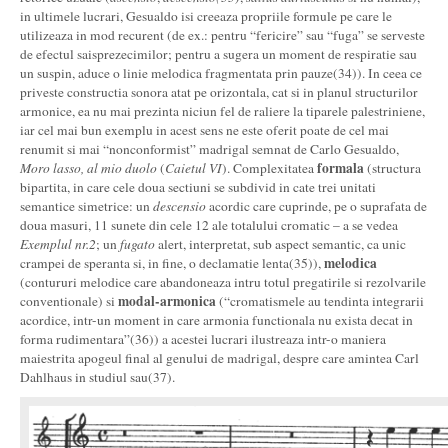
in ultimele lucrari, Gesualdo isi creeaza propriile formule pe care le
utilizeaza in mod recurent (de ex.: pentru “fericire” sau “fuga” se serveste
de efectul saisprezecimilor; pentru a sugera un moment de respiratie sau
un suspin, aduce o linie melodica fragmentata prin pauze(34)). In ceea ce
priveste constructia sonora atat pe orizontala, cat si in planul structurilor
armonice, ea nu mai prezinta niciun fel de raliere la tiparele palestriniene,
iar cel mai bun exemplu in acest sens ne este oferit poate de cel mai
renumit si mai “nonconformist” madrigal semnat de Carlo Gesualdo,
formala
Moro lasso, al mio duolo
(
Caietul VI
). Complexitatea
(structura
bipartita, in care cele doua sectiuni se subdivid in cate trei unitati
semantice simetrice: un
descensio
acordic care cuprinde, pe o suprafata de
doua masuri, 11 sunete din cele 12 ale totalului cromatic – a se vedea
Exemplul nr.2
; un
fugato
alert, interpretat, sub aspect semantic, ca unic
m
elodica
crampei de speranta si, in fine, o declamatie lenta(35)),
(contururi melodice care abandoneaza intru totul pregatirile si rezolvarile
modal-armonica
conventionale) si
(“cromatismele au tendinta integrarii
acordice, intr-un moment in care armonia functionala nu exista decat in
forma rudimentara”(36)) a acestei lucrari ilustreaza intr-o maniera
maiestrita apogeul final al genului de madrigal, despre care amintea Carl
Dahlhaus in studiul sau(37).