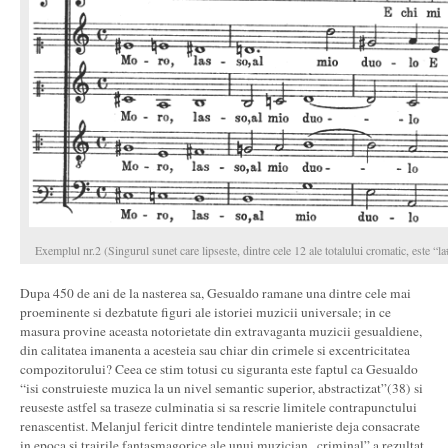
Exemplul nr.2 (Singurul sunet care lipseste, dintre cele 12 ale totalului cromatic, este “la
Dupa 450 de ani de la nasterea sa, Gesualdo ramane una dintre cele mai
proeminente si dezbatute figuri ale istoriei muzicii universale; in ce
masura provine aceasta notorietate din extravaganta muzicii gesualdiene,
din calitatea imanenta a acesteia sau chiar din crimele si excentricitatea
compozitorului? Ceea ce stim totusi cu siguranta este faptul ca Gesualdo
“isi construieste muzica la un nivel semantic superior, abstractizat”(38) si
reuseste astfel sa traseze culminatia si sa rescrie limitele contrapunctului
renascentist. Melanjul fericit dintre tendintele manieriste deja consacrate
in epoca si trairile fantasmagorice ale unui muzician „criminal” a rezultat