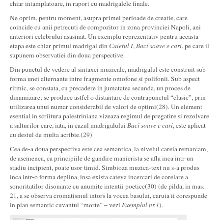
chiar intamplatoare, in raport cu madrigalele finale.
Ne oprim, pentru moment, asupra primei perioade de creatie, care
coincide cu anii petrecuti de compozitor in zona provinciei Napoli, ani
anteriori celebrului asasinat. Un exemplu reprezentativ pentru aceasta
etapa este chiar primul madrigal din
Caietul I
,
Baci soave e cari
, pe care il
supunem observatiei din doua perspective.
Din punctul de vedere al sintaxei muzicale, madrigalul este construit sub
forma unei alternante intre fragmente omofone si polifonii. Sub aspect
ritmic, se constata, cu precadere in jumatatea secunda, un proces de
dinamizare; se produce astfel o distantare de contrapunctul “clasic”, prin
utilizarea unui numar considerabil de valori de optimi(28). Un element
esential in scriitura palestriniana vizeaza regimul de pregatire si rezolvare
a salturilor care, iata, in cazul madrigalului
Baci soave e cari
, este aplicat
cu destul de multa acribie.(29)
Cea de-a doua perspectiva este cea semantica, la nivelul careia remarcam,
de asemenea, ca principiile de gandire manierista se afla inca intr-un
stadiu incipient, poate usor timid. Simbioza muzica-text nu s-a produs
inca intr-o forma deplina, insa exista cateva incercari de corelare a
sonoritatilor disonante cu anumite intentii poetice(30) (de pilda, in mas.
21, a se observa cromatismul intors la vocea basului, caruia ii corespunde
in plan semantic cuvantul “morte” – vezi
Exemplul nr.1
).