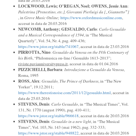
data de 20.03.2016
LOCKWOOD, Lewis; O’REGAN, Noel; OWENS, Jessie Ann
:
Palestrina [Prenestino, etc.], Giovanni Pierluigi da [„Giannetto‟]
, in
Grove Music Online;
https://www.oxfordmusiconline.com
,
accesat in data de 20.03.2016
N
EWCOMB, Anthony; GESUALDO, Carlo
:
Carlo Gesualdo
and a Musical Correspondence of 1594
, in “The Musical
Quarterly”, Vol. 54, Nr. 4, pag. 409-436;
https://www.jstor.org/stable/741067
, accesat in data de 23.03.2016
P
I
RR
OTTA, Nino
:
Gesualdo da Venosa on the IVth Centenary of
his Birth
, “Philomusica on-line / Gesualdo 1613-2013”;
riviste.paviauniversitypress.it
, accesat in data de 01.04.2016
P
I
ZZ
I
C
HELLI, Barbara
:
Introduzione a Gesualdo da Venosa
,
Roma, 1995
R
OSS, Alex
:
Gesualdo, The Prince of Darkness
, in “The New
Yorker”, 19.12.2011;
https://www.therestisnoise.com/2011/12/gesualdo.html
, accesat in
data de 25.03.2016
STEVENS, Denis
:
Carlo Gesualdo
, in “The Musical Times”, Vol.
131, Nr. 1770 (august 1990), pag. 410-411;
https://www.jstor.org/stable/966618
, accesat in data de 20.03.2016
STEVENS, Denis
:
Gesualdo in a new light
, in “The Musical
Times”, Vol. 103, Nr. 143 (mai 1962), pag. 332-333;
https://www.jstor.org/stable/948822
, accesat in data de 20.03.2016