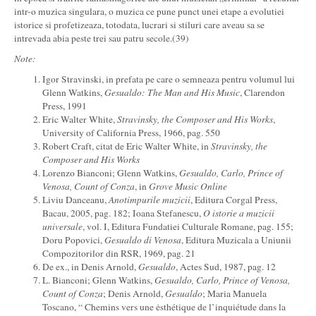
intr-o muzica singulara, o muzica ce pune punct unei etape a evolutiei
istorice si profetizeaza, totodata, lucrari si stiluri care aveau sa se
intrevada abia peste trei sau patru secole.(39)
Note:
Igor Stravinski, in prefata pe care o semneaza pentru volumul lui
Glenn Watkins,
Gesualdo: The Man and His Music
, Clarendon
Press, 1991
Eric Walter White,
Stravinsky, the Composer and His Works
,
University of California Press, 1966, pag. 550
Robert Craft, citat de Eric Walter White, in
Stravinsky, the
Composer and His Works
Lorenzo Bianconi; Glenn Watkins,
Gesualdo, Carlo, Prince of
Venosa, Count of Conza
, in
Grove Music Online
Liviu Danceanu,
Anotimpurile muzicii
, Editura Corgal Press,
Bacau, 2005, pag. 182; Ioana Stefanescu,
O istorie a muzicii
universale
, vol. I, Editura Fundatiei Culturale Romane, pag. 155;
Doru Popovici,
Gesualdo di Venosa
, Editura Muzicala a Uniunii
Compozitorilor din RSR, 1969, pag. 21
De ex., in Denis Arnold,
Gesualdo
, Actes Sud, 1987, pag. 12
L. Bianconi; Glenn Watkins,
Gesualdo, Carlo, Prince of Venosa,
Count of Conza
; Denis Arnold,
Gesualdo
; Maria Manuela
Toscano, “ Chemins vers une ėsthétique de l’inquiétude dans la