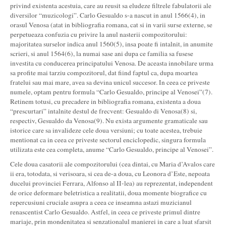
privind existenta acestuia, care au reusit sa eludeze filtrele fabulatorii ale
diversilor “muzicologi”. Carlo Gesualdo s-a nascut in anul 1566(4), in
orasul Venosa (atat in bibliografia romana, cat si in varii surse externe, se
perpetueaza confuzia cu privire la anul nasterii compozitorului:
majoritatea surselor indica anul 1560(5), insa poate fi intalnit, in anumite
scrieri, si anul 1564(6), la numai sase ani dupa ce familia sa fusese
investita cu conducerea principatului Venosa. De aceasta innobilare urma
sa profite mai tarziu compozitorul, dat fiind faptul ca, dupa moartea
fratelui sau mai mare, avea sa devina unicul succesor. In ceea ce priveste
numele, optam pentru formula “Carlo Gesualdo, principe al Venosei”(7).
Retinem totusi, cu precadere in bibliografia romana, existenta a doua
“prescurtari” intalnite destul de frecvent: Gesualdo di Venosa(8) si,
respectiv, Gesualdo da Venosa(9). Nu exista argumente gramaticale sau
istorice care sa invalideze cele doua versiuni; cu toate acestea, trebuie
mentionat ca in ceea ce priveste sectorul enciclopedic, singura formula
utilizata este cea completa, anume “Carlo Gesualdo, principe al Venosei”.
Cele doua casatorii ale compozitorului (cea dintai, cu Maria d’Avalos care
ii era, totodata, si verisoara, si cea de-a doua, cu Leonora d’Este, nepoata
ducelui provinciei Ferrara, Alfonso al II-lea) au reprezentat, independent
de orice deformare beletristica a realitatii, doua momente biografice cu
repercusiuni cruciale asupra a ceea ce inseamna astazi muzicianul
renascentist Carlo Gesualdo. Astfel, in ceea ce priveste primul dintre
mariaje, prin mondenitatea si senzationalul manierei in care a luat sfarsit