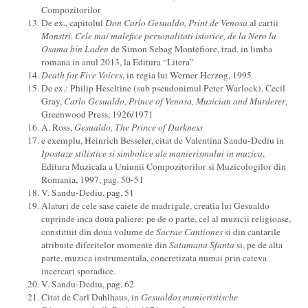
Compozitorilor
De ex., capitolul
Don Carlo Gesualdo, Print de Venosa
al cartii
Monstri. Cele mai malefice personalitati istorice, de la Nero la
Osama bin Laden
de Simon Sebag Montefiore, trad. in limba
romana in anul 2013, la Editura “Litera”
Death for Five Voices
, in regia lui Werner Herzog, 1995
De ex.: Philip Heseltine (sub pseudonimul Peter Warlock), Cecil
Gray,
Carlo Gesualdo, Prince of Venosa, Musician and Murderer
,
Greenwood Press, 1926/1971
A. Ross,
Gesualdo, The Prince of Darkness
e exemplu, Heinrich Besseler, citat de Valentina Sandu-Dediu in
Ipostaze stilistice si simbolice ale manierismului in muzica
,
Editura Muzicala a Uniunii Compozitorilor si Muzicologilor din
Romania, 1997, pag. 50-51
V. Sandu-Dediu, pag. 51
Alaturi de cele sase caiete de madrigale, creatia lui Gesualdo
cuprinde inca doua paliere: pe de o parte, cel al muzicii religioase,
constituit din doua volume de
Sacrae Cantiones
si din cantarile
atribuite diferitelor momente din
Sa
tamana Sfanta
si, pe de alta
parte, muzica instrumentala, concretizata numai prin cateva
incercari sporadice.
V. Sandu-Dediu, pag. 62
Citat de Carl Dahlhaus, in
Gesualdos manieristische