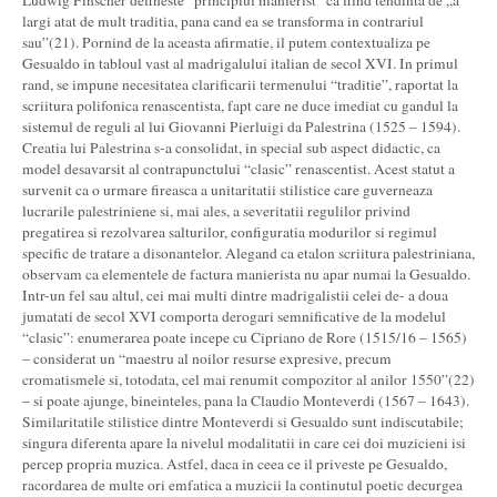
Ludwig Finscher defineste “principiul manierist” ca fiind tendinta de „a
largi atat de mult traditia, pana cand ea se transforma in contrariul
sau”(21). Pornind de la aceasta afirmatie, il putem contextualiza pe
Gesualdo in tabloul vast al madrigalului italian de secol XVI. In primul
rand, se impune necesitatea clarificarii termenului “traditie”, raportat la
scriitura polifonica renascentista, fapt care ne duce imediat cu gandul la
sistemul de reguli al lui Giovanni Pierluigi da Palestrina (1525 – 1594).
Creatia lui Palestrina s-a consolidat, in special sub aspect didactic, ca
model desavarsit al contrapunctului “clasic” renascentist. Acest statut a
survenit ca o urmare fireasca a unitaritatii stilistice care guverneaza
lucrarile palestriniene si, mai ales, a severitatii regulilor privind
pregatirea si rezolvarea salturilor, configuratia modurilor si regimul
specific de tratare a disonantelor. Alegand ca etalon scriitura palestriniana,
observam ca elementele de factura manierista nu apar numai la Gesualdo.
Intr-un fel sau altul, cei mai multi dintre madrigalistii celei de- a doua
jumatati de secol XVI comporta derogari semnificative de la modelul
“clasic”: enumerarea poate incepe cu Cipriano de Rore (1515/16 – 1565)
– considerat un “maestru al noilor resurse expresive, precum
cromatismele si, totodata, cel mai renumit compozitor al anilor 1550”(22)
– si poate ajunge, bineinteles, pana la Claudio Monteverdi (1567 – 1643).
Similaritatile stilistice dintre Monteverdi si Gesualdo sunt indiscutabile;
singura diferenta apare la nivelul modalitatii in care cei doi muzicieni isi
percep propria muzica. Astfel, daca in ceea ce il priveste pe Gesualdo,
racordarea de multe ori emfatica a muzicii la continutul poetic decurgea