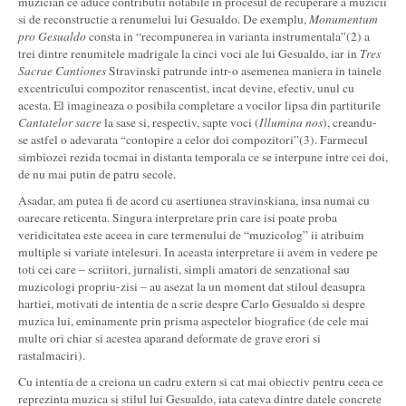
muzician ce aduce contributii notabile in procesul de recuperare a muzicii
si de reconstructie a renumelui lui Gesualdo. De exemplu,
Monumentum
pro Gesualdo
consta in “recompunerea in varianta instrumentala”(2) a
trei dintre renumitele madrigale la cinci voci ale lui Gesualdo, iar in
Tres
Sacrae Cantiones
Stravinski patrunde intr-o asemenea maniera in tainele
excentricului compozitor renascentist, incat devine, efectiv, unul cu
acesta. El imagineaza o posibila completare a vocilor lipsa din partiturile
Cantatelor sacre
la sase si, respectiv, sapte voci (
Illumina nos
), creandu-
se astfel o adevarata “contopire a celor doi compozitori”(3). Farmecul
simbiozei rezida tocmai in distanta temporala ce se interpune intre cei doi,
de nu mai putin de patru secole.
Asadar, am putea fi de acord cu asertiunea stravinskiana, insa numai cu
oarecare reticenta. Singura interpretare prin care isi poate proba
veridicitatea este aceea in care termenului de “muzicolog” ii atribuim
multiple si variate intelesuri. In aceasta interpretare ii avem in vedere pe
toti cei care – scriitori, jurnalisti, simpli amatori de senzational sau
muzicologi propriu-zisi – au asezat la un moment dat stiloul deasupra
hartiei, motivati de intentia de a scrie despre Carlo Gesualdo si despre
muzica lui, eminamente prin prisma aspectelor biografice (de cele mai
multe ori chiar si acestea aparand deformate de grave erori si
rastalmaciri).
Cu intentia de a creiona un cadru extern si cat mai obiectiv pentru ceea ce
reprezinta muzica si stilul lui Gesualdo, iata cateva dintre datele concrete