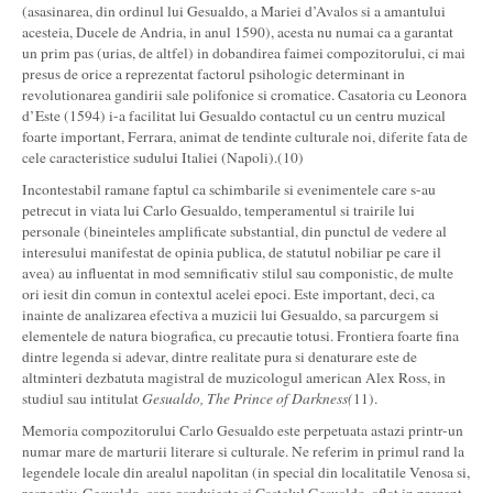
(asasinarea, din ordinul lui Gesualdo, a Mariei d’Avalos si a amantului
acesteia, Ducele de Andria, in anul 1590), acesta nu numai ca a garantat
un prim pas (urias, de altfel) in dobandirea faimei compozitorului, ci mai
presus de orice a reprezentat factorul psihologic determinant in
revolutionarea gandirii sale polifonice si cromatice. Casatoria cu Leonora
d’Este (1594) i-a facilitat lui Gesualdo contactul cu un centru muzical
foarte important, Ferrara, animat de tendinte culturale noi, diferite fata de
cele caracteristice sudului Italiei (Napoli).(10)
Incontestabil ramane faptul ca schimbarile si evenimentele care s-au
petrecut in viata lui Carlo Gesualdo, temperamentul si trairile lui
personale (bineinteles amplificate substantial, din punctul de vedere al
interesului manifestat de opinia publica, de statutul nobiliar pe care il
avea) au influentat in mod semnificativ stilul sau componistic, de multe
ori iesit din comun in contextul acelei epoci. Este important, deci, ca
inainte de analizarea efectiva a muzicii lui Gesualdo, sa parcurgem si
elementele de natura biografica, cu precautie totusi. Frontiera foarte fina
dintre legenda si adevar, dintre realitate pura si denaturare este de
altminteri dezbatuta magistral de muzicologul american Alex Ross, in
studiul sau intitulat
Gesualdo, The Prince of Darkness(
11).
Memoria compozitorului Carlo Gesualdo este perpetuata astazi printr-un
numar mare de marturii literare si culturale. Ne referim in primul rand la
legendele locale din arealul napolitan (in special din localitatile Venosa si,