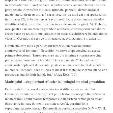
respectiv, Gesualdo, care gazduieste si Castelul Gesualdo, aflat in prezent
in proces de reabilitare) ce par a-si pastra aceeasi actualitate din urma cu
patru secole. Atmosfera mitica si, totodata, portretul dezumanizat al
muzicianului tiran au vrut a fi surprinse, intr-un mod cat mai spectaculos,
in romane(12), in bestseller-uri savuroase(13), in documentare pseudo-
stiintifice(14) si, de multe ori, chiar in scrieri muzicologice(15). Trebuie,
insa, pentru a ne mentine in granitele realitatii, sa descoperim cate dintre
aceste surse au reusit, si mai ales cate au esuat sa echilibreze balanta dintre
viata lui Gesualdo si ceea ce primeaza cu adevarat, anume muzica lui.
O reflectie care mi s-a parut ca ilustreaza cu un realism izbitor
controversatul fenomen “Gesualdo” va servi drept concluzie a acestei
prime subsectiuni: “Intrebarea care staruie in mintea noastra este cine
perpetueaza fenomenul Gesualdo: viata sau muzica? Daca el nu ar fi
comis niste fapte atat de socante, poate ca nu mai eram la fel de atenti la
muzica sa. Totodata, daca muzica sa nu ar fi fost atat de socanta, nu ne-ar fi
preocupat atat de mult faptele lui.” (Alex Ross)(16)
Ma
drigalul – singularitati stilistice in li mbajul mu zical gesualdian
Pentru a delimita coordonatele istorice si stilistice ale muzicii lui
Gesualdo, trebuie sa ne referim cel putin la doua concepte: Renasterea si
manierismul. Demarcatiile temporale ale Renasterii raman pana astazi
discutabile in toate domeniile artistice. Astfel, pornind de la
suprapunerea,
lato sensu
, a Renasterii cu perioada secolelor XIV – XVII,