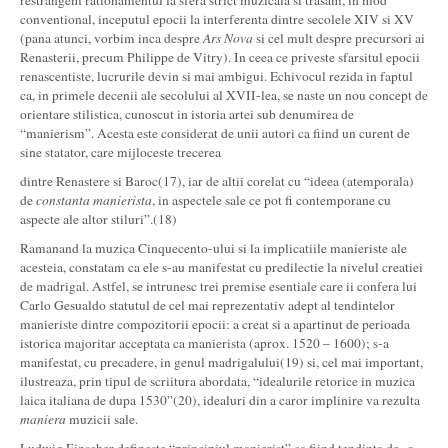
restrangem rationamentul la sfera strict muzicala si trasam, in mod
conventional, inceputul epocii la interferenta dintre secolele XIV si XV
(pana atunci, vorbim inca despre
Ars Nova
si cel mult despre precursori ai
Renasterii, precum Philippe de Vitry). In ceea ce priveste sfarsitul epocii
renascentiste, lucrurile devin si mai ambigui. Echivocul rezida in faptul
ca, in primele decenii ale secolului al XVII-lea, se naste un nou concept de
orientare stilistica, cunoscut in istoria artei sub denumirea de
“manierism”. Acesta este considerat de unii autori ca fiind un curent de
sine statator, care mijloceste trecerea
dintre Renastere si Baroc(17), iar de altii corelat cu “ideea (atemporala)
de
constanta manierista
, in aspectele sale ce pot fi contemporane cu
aspecte ale altor stiluri”.(18)
Ramanand la muzica Cinquecento-ului si la implicatiile manieriste ale
acesteia, constatam ca ele s-au manifestat cu predilectie la nivelul creatiei
de madrigal. Astfel, se intrunesc trei premise esentiale care ii confera lui
Carlo Gesualdo statutul de cel mai reprezentativ adept al tendintelor
manieriste dintre compozitorii epocii: a creat si a apartinut de perioada
istorica majoritar acceptata ca manierista (aprox. 1520 – 1600); s-a
manifestat, cu precadere, in genul madrigalului(19) si, cel mai important,
ilustreaza, prin tipul de scriitura abordata, “idealurile retorice in muzica
laica italiana de dupa 1530”(20), idealuri din a caror implinire va rezulta
maniera
muzicii sale.