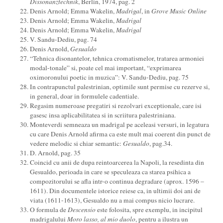
Dissonanztechnik
, Berlin, 1974, pag. 2
Denis Arnold; Emma Wakelin,
Madrigal
, in
Grove Music Online
Denis Arnold; Emma Wakelin,
Madrigal
Denis Arnold; Emma Wakelin,
Madrigal
V. Sandu-Dediu, pag. 74
Denis Arnold,
Gesualdo
“Tehnica disonantelor, tehnica cromatismelor, tratarea armoniei
modal-tonale” si, poate cel mai important, “exprimarea
oximoronului poetic in muzica”: V. Sandu-Dediu, pag. 75
In contrapunctul palestrinian, optimile sunt permise cu rezerve si,
in general, doar in formulele cadentiale.
Regasim numeroase pregatiri si rezolvari exceptionale, care isi
gasesc insa aplicabilitatea si in scriitura palestriniana.
Monteverdi semneaza un madrigal pe aceleasi versuri, in legatura
cu care Denis Arnold afirma ca este mult mai coerent din punct de
vedere melodic si chiar semantic:
Gesualdo
, pag.34.
D. Arnold, pag. 35
Coincid cu anii de dupa reintoarcerea la Napoli, la resedinta din
Gesualdo, perioada in care se speculeaza ca starea psihica a
compozitorului se afla intr-o continua degradare (aprox. 1596 –
1611). Din documentele istorice reiese ca, in ultimii doi ani de
viata (1611-1613), Gesualdo nu a mai compus nicio lucrare.
O formula de
Descensio
este folosita, spre exemplu, in incipitul
madrigalului
Moro lasso, al mio duolo
, pentru a ilustra un