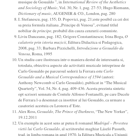
musique de Gesualdo ”, in
International Review of the Aesthetics
and Sociology of Music
, Vol. 30, Nr. 1, pag. 27-53; Hugo Riemann,
Dictionary of music
, AUGENER & CO., London, pag. 280
I. Stefanescu, pag. 155; D. Popovici, pag. 21;este posibil ca cei doi
sa preia formula italiana „Principe di Venosa”, evitand titlul
nobiliar de
p
rincipe
, probabil din cauza cenzurii comuniste.
Liviu Danceanu, pag. 182; Grigore Constantinescu; Irina Boga,
O
calatorie prin istoria muzicii
, Editura Didactica si Pedagogica,
2008, pag. 33; Barbara Pizzichelli,
Introduzione a Gesualdo da
Venosa
, Roma, 1995
Un studiu care ilustreaza intr-o maniera destul de interesanta si,
totodata, obiectiva aspecte ale activitatii muzicale intreprinse de
Carlo Gesualdo pe parcursul sederii la Ferrara este
C
arlo
Gesualdo and a Musical Correspondence of 159
4
(autori:
Anthony Newcomb si Carlo Gesualdo), publicat in “The Musical
Quarterly”, Vol. 54, Nr. 4, pag. 409-436. Acesta prezinta sintetic
opt scrisori semnate de Contele Alfonso Fontanelli, pe care Ducele
de Ferrara l-a desemnat ca insotitor al lui Gesualdo, ca urmare a
casatoriei acestuia cu Leonora d’Este.
Alex Ross,
Gesualdo, The Prince of Darkness
, “The New Yorker”,
19.12.2011
Un exemplu in acest sens ar putea fi romanul
Madrigal – Povestea
vietii lui Carlo Gesualdo
, al scriitorului maghiar László Passuth,
trad. in limba romana in anul 1970, la Editura Muzicala a Uniunii