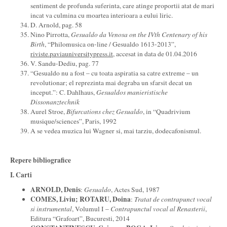
sentiment de profunda suferinta, care atinge proportii atat de mari
incat va culmina cu moartea interioara a eului liric.
D. Arnold, pag. 58
Nino Pirrotta,
Gesualdo da Venosa on the IVth Centenary of his
Birth
, “Philomusica on-line / Gesualdo 1613-2013”,
riviste.paviauniversitypress.it
, accesat in data de 01.04.2016
V. Sandu-Dediu, pag. 77
“Gesualdo nu a fost – cu toata aspiratia sa catre extreme – un
revolutionar; el reprezinta mai degraba un sfarsit decat un
inceput.”: C. Dahlhaus,
Gesualdos manieristische
Dissonanztechnik
Aurel Stroe,
Bifurcations chez Gesualdo
, in “Quadrivium
musique/sciences”, Paris, 1992
A se vedea muzica lui Wagner si, mai tarziu, dodecafonismul.
Repere bibliografice
I
.
Carti
ARN
OLD, Denis
:
Gesualdo
, Actes Sud, 1987
C
OMES, Liviu; ROTARU, Doina
:
Tratat de contrapunct vocal
si instrumental
, Volumul I –
Contrapunctul vocal al Renasterii
,
Editura “Grafoart”, Bucuresti, 2014