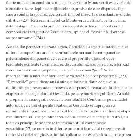
foarte mult si din conditia sa umana, in cazul lui Monteverdi este vorba de
o constientizare deplina a mijloacelor expresive de care dispunea, fapt
care a condus la sporirea acestora si, in mod firesc, la o constanta evolutie
stilistica.(23) (Retinem si faptul ca Monteverdi a utilizat, pentru prima
data, sintagma “seconda pratica”, cu scopul de a desemna noul curent
componistic inaugurat de Rore, in care, spunea el, “cuvintele domnesc
asupra armoniei”(24).)
Asadar, din perspectiva cronologica, Gesualdo nu este nici intaiul si nici
ultimul compozitor care forteaza barierele normarii contrapunctice
palestriniene; din punctul de vedere al proportiilor, insa, el duce
tendintele existente (cromatizarea discursului, exacerbarea afectelor s.a.)
catre limite extreme (se poate pune problema unei “
fundaturi
a
madrigalului, a unei inchideri care se va deschide doar peste timp”(25)).
“Bizareriile” gesualdiene nu isi ating culminatia dintr-odata, ci se
multiplica progresiv; acest proces este surprins cu remarcabila claritate de
etapizarea madrigalelor lui Gesualdo, pe care muzicologul Denis Arnold
o propune in monografia dedicata acestuia.(26) Conform argumentatiei
autorului, cele trei etape ale creatiei lui Gesualdo se suprapun cu
schimbarile importante care au avut loc in viata acestuia, iar fiecare etapa
este ilustrata stilistic pe intinderea a doua caiete de madrigale. Astfel, cu
toate ca principiile pe care se intemeiaza stilul componistic
gesualdian(27) se mentin in diferite proportii la nivelul intregii creatii
(chiar si al celei religioase), initial, aplicarea lor este izolata si poate parea