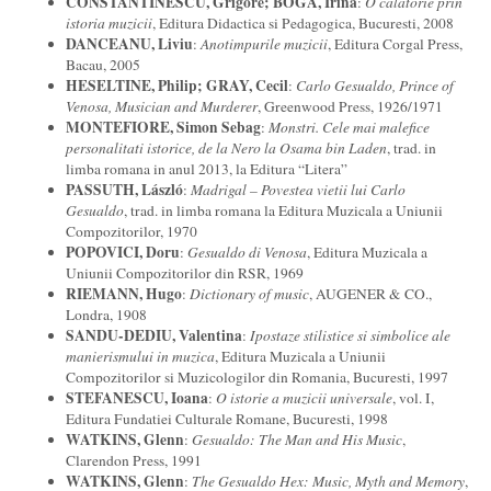
C
ONSTANTINESCU, Grigore; BOGA, Irina
:
O calatorie prin
istoria muzicii
, Editura Didactica si Pedagogica, Bucuresti, 2008
DANC
EANU, Liviu
:
Anotimpurile muzicii
, Editura Corgal Press,
Bacau, 2005
HESELTINE, Philip; GRAY, Cecil
:
Carlo Gesualdo, Prince of
Venosa, Musician and Murderer
, Greenwood Press, 1926/1971
M
ONTEFIORE, Simon Sebag
:
Monstri. Cele mai malefice
personalitati istorice, de la Nero la Osama bin Laden
, trad. in
limba romana in anul 2013, la Editura “Litera”
PA
SSUTH, László
:
Madrigal – Povestea vietii lui Carlo
Gesualdo
, trad. in limba romana la Editura Muzicala a Uniunii
Compozitorilor, 1970
P
OPOVICI, Doru
:
Gesualdo di Venosa
, Editura Muzicala a
Uniunii Compozitorilor din RSR, 1969
R
I
EMANN, Hugo
:
Dictionary of music
, AUGENER & CO.,
Londra, 1908
SANDU-DEDIU, Valentina
:
Ipostaze stilistice si simbolice ale
manierismului in muzica
, Editura Muzicala a Uniunii
Compozitorilor si Muzicologilor din Romania, Bucuresti, 1997
STEFANESCU, Ioana
:
O istorie a muzicii universale
, vol. I,
Editura Fundatiei Culturale Romane, Bucuresti, 1998
WATKINS, Glenn
:
Gesualdo: The Man and His Music
,
Clarendon Press, 1991
WATKINS, Glenn
:
The Gesualdo Hex: Music, Myth and Memory
,