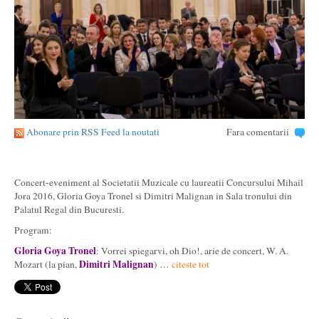
Abonare prin RSS Feed la noutati
Fara comentarii
Concert-eveniment al Societatii Muzicale cu laureatii Concursului Mihail
Jora 2016, Gloria Goya Tronel si Dimitri Malignan in Sala tronului din
Palatul Regal din Bucuresti.
Program:
Gloria Goya Tronel
: Vorrei spiegarvi, oh Dio!, arie de concert, W. A.
Dimitri Malignan
Mozart (la pian,
) …
citeste tot