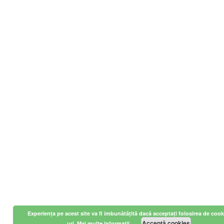
Experiența pe acest site va fi îmbunătățită dacă acceptați folosirea de cook
Acceptă cookies
uri.
Mai multe informatii