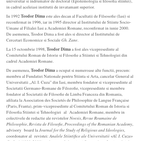
universitar si indrumator de doctorat (Epistemologia si filosofia stiintei),
in cadrul aceleiasi institutii de invatamant superior.
Teodor Dima
In 1992
este ales decan al Facultatii de Filsosofie (Iasi) si
reconfirmat in 1996, iar in 1995 director al Institutului de Stiinte Socio-
Umane al Filialei Iasi a Academiei Romane, reconfirmat in iunie 2000.
De asemenea, Teodor Dima a fost ales si director al Institutului de
Cercetari Economice si Sociale
Gh. Zane
.
Teodor Dima
La 15 octombrie 1998,
a fost ales vicepresedinte al
Comitetului Roman de Istorie si Filosofie a Stiintei si Tehnologiei din
cadrul Academiei Romane.
Teodor Dima
De asemenea,
a ocupat si numeroase alte functii, precum:
membru al Fundatiei Nationale pentru Stiinta si Arta, cancelar General al
Universitatii „Al. I. Cuza” din Iasi, membru fondator si vicepresedinte al
Societatii Germano-Romane de Filozofie, vicepresedinte si membru
fondator al Societatii de Filosofie de Limba Franceza din Romania,
afiliata la Association des Societés de Philosophie de Langue Française
(Paris, Franta), prim-vicepresedinte al Comitetului Roman de Istoria si
Filosofia Stiintei si Tehnologiei al Academiei Romane, membru in
colectivele de redactie ale revistelor
Noesis
,
Revue Roumaine de
Philosophie
,
Revista de Filosofie
,
Proceedings of the Romanian Academy
,
advisory board la
Journal for the Study of Religious and Ideologies
,
coordonator al revistei:
Analele Stiintifice ale Universitatii «Al. I. Cuza»