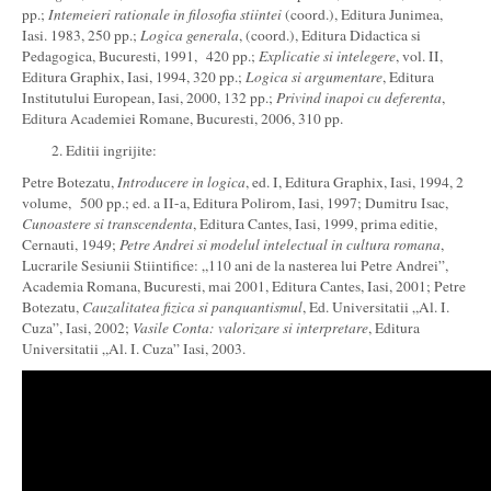
pp.;
Intemeieri rationale in filosofia stiintei
(coord.), Editura Junimea,
Iasi. 1983, 250 pp.;
Logica generala
, (coord.), Editura Didactica si
Pedagogica, Bucuresti, 1991, 420 pp.;
Explicatie si intelegere
, vol. II,
Editura Graphix, Iasi, 1994, 320 pp.;
Logica si argumentare
, Editura
Institutului European, Iasi, 2000, 132 pp.;
Privind inapoi cu deferenta
,
Editura Academiei Romane, Bucuresti, 2006, 310 pp.
Editii ingrijite:
Petre Botezatu,
Introducere in logica
, ed. I, Editura Graphix, Iasi, 1994, 2
volume, 500 pp.; ed. a II-a, Editura Polirom, Iasi, 1997; Dumitru Isac,
Cunoastere si transcendenta
, Editura Cantes, Iasi, 1999, prima editie,
Cernauti, 1949;
Petre Andrei si modelul intelectual in cultura romana
,
Lucrarile Sesiunii Stiintifice: „110 ani de la nasterea lui Petre Andrei”,
Academia Romana, Bucuresti, mai 2001, Editura Cantes, Iasi, 2001; Petre
Botezatu,
Cauzalitatea fizica si panquantismul
, Ed. Universitatii „Al. I.
Cuza”, Iasi, 2002;
Vasile Conta: valorizare si interpretare
, Editura
Universitatii „Al. I. Cuza” Iasi, 2003.