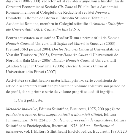
din Iasi
(1990-2000), redactor sef al revistei
Symposion
a Institutului de
Cercetari Economice si Sociale
Gh. Zane
al Filialei Iasi a Academiei
Romane, membru al Colegiului de Redactie al revistei
Noema
a
Comitetului Roman de Istoria si Filosofia Stiintei si Tehnicii al
Academiei Romane, membru in Colegiul stiintific al
Analelor Stiintifice
ale Universitatii «Al. I. Cuza» din Iasi
(S.N.).
Teodor Dima
Pentru activitatea sa stiintifica
a primit titlul de
Doctor
Honoris Causa
al Universitatii
Stefan cel Mare
din Suceava (2003),
Premiul JSRI pe anul 2004,
Doctor Honoris Causa
al Universitatii de
Vest din Timisoara (2005),
Doctor Honoris Causa
al Universitatii de
Nord, din Baia Mare (2006),
Doctor Honoris Causa
al Universitatii
„Andrei Saguna” Constanta, (2006),
Doctor Honoris Causa
al
Universitatii din Pitesti (2007).
Activitatea sa stiintifica s-a materializat printr-o serie consistenta de
articole si cercetari stiintifice publicate in volume colective sau periodice
de profil, dar si printr-o serie de volume proprii sau editii ingrijite:
Carti publicate:
Metodele inductive
, Editura Stiintifica, Bucuresti, 1975, 200 pp.;
Intre
prudenta si eroare. Eseu asupra naturii si dinamicii stiintei
, Editura
Junimea, Iasi, 1978, 224 pp.;
Dialectica procesului de cunoastere
, Editura
Stiintifica si Enciclopedica, Bucuresti, 1978, 105 pp.;
Explicatie si
intelegere
, vol. I, Editura Stiintifica si Enciclopedica, Bucuresti, 1980, 220