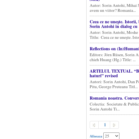
Autor: Sorin Antohi, Mihai 
avem un viitor? Romania...
Ceea ce ne unește. Istorii, 
Sorin Antohi în dialog cu
Autor: Sorin Antohi, Moshe 
Titlu: Ceea ce ne unește. Istori
Reflections on (In)Human
Editors: Jörn Rüsen, Sorin 
chieh Huang (Hg.) Title: ...
ARTELUL TEXTUAL. “Bra
haturi” revised
Autori: Sorin Antohi, Dan P
Pitu, George Pruteanu Titl...
Romania noastra. Conversa
Colectia: Societate & Public
Sorin Antohi Ti...
1
Afiseaza