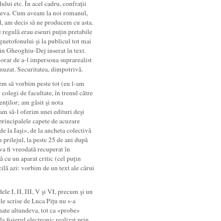
ului etc. În acel cadru, confrații
m ceva. Cum aveam la noi romanul,
l, am decis să ne producem cu asta.
 regulă erau eseuri puțin pretabile
agnetofonului şi la publicul tot mai
din Gheoghiu-Dej inserat în text.
orar de a-l impersona suprarealist
amuzat. Securitatea, dimpotrivă.
em să vorbim peste tot (eu l-am
r colegi de facultate, în trenul către
nților; am găsit şi nota
am să-l oferim unei edituri deşi
 principalele capete de acuzare
e la Iaşi», de la ancheta colectivă
 prilejul, la peste 25 de ani după
va fi vreodată recuperat în
ă cu un aparat critic (cel puțin
cilă azi: vorbim de un text ale cărui
ele I, II, III, V şi VI, precum şi un
le scrise de Luca Pițu nu s-a
ionate altundeva, tot ca «probe»
a fişierul electronic realizat prin