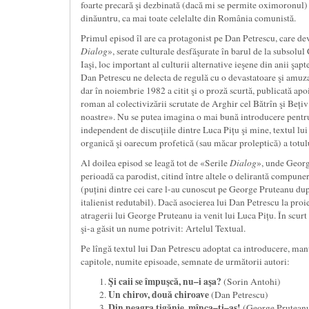
foarte precară şi dezbinată (dacă mi se permite oximoronul) 
dinăuntru, ca mai toate celelalte din România comunistă.
Primul episod îl are ca protagonist pe Dan Petrescu, care dev
Dialog
», serate culturale desfăşurate în barul de la subsolul
Iaşi, loc important al culturii alternative ieşene din anii şapte
Dan Petrescu ne delecta de regulă cu o devastatoare şi amuzan
dar în noiembrie 1982 a citit şi o proză scurtă, publicată apoi
roman al colectivizării scrutate de Arghir cel Bătrîn şi Bețiv 
noastre». Nu se putea imagina o mai bună introducere pentru
independent de discuțiile dintre Luca Pițu şi mine, textul lui
organică şi oarecum profetică (sau măcar proleptică) a totulu
Al doilea episod se leagă tot de «Serile
Dialog
», unde Georg
perioadă ca parodist, citind între altele o delirantă compune
(puțini dintre cei care l-au cunoscut pe George Pruteanu după
italienist redutabil). Dacă asocierea lui Dan Petrescu la pro
atragerii lui George Pruteanu ia venit lui Luca Pițu. În scurt
şi-a găsit un nume potrivit: Artelul Textual.
Pe lîngă textul lui Dan Petrescu adoptat ca introducere, ma
capitole, numite episoade, semnate de următorii autori:
Şi caii se împuşcă, nu
–
i aşa?
(Sorin Antohi)
Un chirov, două chiroave
(Dan Petrescu)
Din neagra
ț
igănie, mînca
–
ț
i
–
aş!
(George Prutean