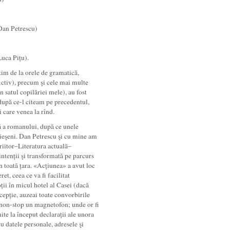
Dan Petrescu)
Luca Pițu).
tim de la orele de gramatică,
fictiv), precum şi cele mai multe
 satul copilăriei mele), au fost
după ce-l citeam pe precedentul,
 care venea la rînd.
ă a romanului, după ce unele
r ieşeni. Dan Petrescu şi cu mine am
riitor–Literatura actuală–
intenții şi transformată pe parcurs
n toată țara. «Acțiunea» a avut loc
et, ceea ce va fi facilitat
ii în micul hotel al Casei (dacă
cepție, auzeai toate convorbirile
 non-stop un magnetofon; unde or fi
ite la început declarații ale unora
u datele personale, adresele şi