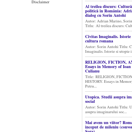
Disclaimer
Al treilea discurs: Cultură,
politică în România: Adr
dialog cu Sorin Antohi
Autor: Adrian Marino, Sori
Titlu: Al treilea discurs: Cult
Civitas Imaginalis. Istorie 
cultura romana
Autor: Sorin Antohi Titlu: C
Imaginalis. Istorie si utopie in
RELIGION, FICTION, A
Essays in Memory of Ioan
Culianu
Title: RELIGION, FICTIO
HISTORY. Essays in Memory
Petru...
Utopica. Studii asupra im
social
Autor: Sorin Antohi Titlu: U
asupra imaginarului soc...
Mai avem un viitor? Roma
inceput de mileniu (convo
Sora)