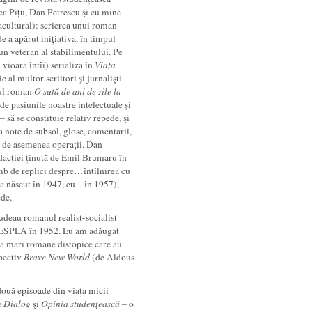
Luca Pițu, Dan Petrescu şi cu mine
racultural): scrierea unui roman-
e a apărut inițiativa, în timpul
un veteran al stabilimentului. Pe
ioara întîi) serializa în
Via
ț
a
al multor scriitori şi jurnalişti
dul roman
O sută de ani de zile la
de pasiunile noastre intelectuale şi
 să se constituie relativ repede, şi
la note de subsol, glose, comentarii,
nă de asemenea operații. Dan
dacției ținută de Emil Brumaru în
imb de replici despre…întîlnirea cu
-a născut în 1947, eu – în 1957),
ede.
ludeau romanul realist-socialist
a ESPLA în 1952. Eu am adăugat
ouă mari romane distopice care au
pectiv
Brave New World
(de Aldous
 două episoade din viața micii
e
Dialog
şi
Opinia
studen
ț
ească
– o