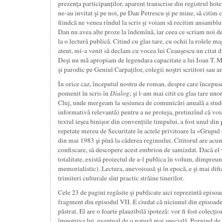
prezența participanților, aparent transcrise din registrul hotel
ne-au invitat şi pe noi, pe Dan Petrescu şi pe mine, să citi
fiindcă ne venea rîndul la scris şi voiam să recitim ansamblu
Dan nu avea alte proze la îndemînă, iar ceea ce scriam noi de
la o lectură publică. Citind cu glas tare, cu ochii la rolele m
atent, mi-a venit să declam cu vocea lui Ceauşescu un citat 
Deşi nu mă apropiam de legendara capacitate a lui Ioan T. M
şi parodic pe Geniul Carpaților, colegii noştri scriitori sau 
În orice caz, începutul nostru de roman, despre care începus
pomenit în scris în
Dialog
; şi l-am mai citit cu glas tare uno
Cluj, unde mergeam la sesiunea de comunicări anuală a stude
informativă relevantă) pentru a ne proteja, pretinzînd că voi
textul ieşea binişor din convențiile timpului, a fost unul din
repetate mereu de Securitate în actele privitoare la «Grupul d
din mai 1983 şi pînă la căderea regimului. Cititorul are acum
confiscare, să descopere acest embrion de samizdat. Dacă el 
totalitate, există proiectul de a-l publica în volum, dimpreun
memorialistic). Lectura, anevoioasă şi în epocă, e şi mai difi
trimiteri culturale sînt practic străine tinerilor.
Cele 23 de pagini regăsite şi publicate aici reprezintă episoad
fragment din episodul VII. E ciudat că niciunul din episoade
păstrat. El are o foarte plauzibilă ipoteză: vor fi fost colecț
împotriva lui, eventual de o natură mai specială. Pornind de l