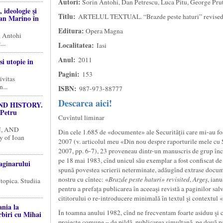
Autori:
Sorin Antohi, Dan Petrescu, Luca Pitu, George Pru
 ideologie şi
Titlu:
ARTELUL TEXTUAL. “Brazde peste haturi” revise
ian Marino în
Editura:
Opera Magna
n Antohi
...
Localitatea:
Iasi
Anul:
2011
si utopie in
Pagini:
153
ivitas
...
ISBN:
987-973-88777
Descarca aici!
ND HISTORY.
 Petru
Cuvîntul liminar
N, AND
Din cele 1.685 de «documente» ale Securității care mi-au f
 of Ioan
2007 (v. articolul meu «Din nou despre raporturile mele cu 
2007, pp. 6-7), 23 proveneau dintr-un manuscris de grup înc
pe 18 mai 1983, cînd unicul său exemplar a fost confiscat de 
aginarului
spună povestea scrierii neterminate, adăugînd extrase docu
nostru cu cîntec: «
Brazde peste haturi» revisited
,
Argeş
, ian
topica. Studiia
pentru a prefața publicarea în aceeaşi revistă a paginilor salv
cititorului o re-introducere minimală în textul şi contextul
nia la
În toamna anului 1982, cînd ne frecventam foarte asiduu şi 
rbiri cu Mihai
proiecte comune – de pildă, publicarea simultană, pe două pa