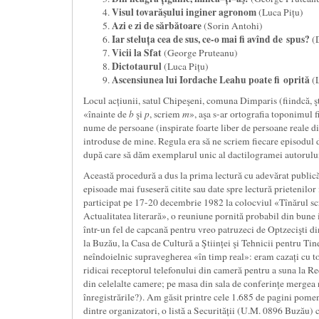
Visul tovarăşului inginer agronom
(Luca Pițu)
Azi e zi de sărbătoare
(Sorin Antohi)
Iar stelu
ț
a cea de sus, ce
-o mai fi avînd de
spus?
(
Vicii la Sfat
(George Pruteanu)
Dictotaurul
(Luca Pițu)
Ascensiunea lui Iordache Leahu poate fi
oprită
(
Locul acțiunii, satul Chipeşeni, comuna Dimparis (fiindcă, ş
«înainte de
b
şi
p
, scriem
m
», aşa s-ar ortografia toponimul 
nume de persoane (inspirate foarte liber de persoane reale din
introduse de mine. Regula era să ne scriem fiecare episodul 
după care să dăm exemplarul unic al dactilogramei autorului
Această procedură a dus la prima lectură cu adevărat public
episoade mai fuseseră citite sau date spre lectură prietenilo
participat pe 17-20 decembrie 1982 la colocviul «Tînărul sc
Actualitatea literară», o reuniune pornită probabil din bune 
într-un fel de capcană pentru vreo patruzeci de Optzecişti di
la Buzău, la Casa de Cultură a Ştiinței şi Tehnicii pentru Tiner
neîndoielnic supravegherea «în timp real»: eram cazați cu toț
ridicai receptorul telefonului din cameră pentru a suna la Re
din celelalte camere; pe masa din sala de conferințe mergea
înregistrările?). Am găsit printre cele 1.685 de pagini pomen
dintre organizatori, o listă a Securității (U.M. 0896 Buzău) c