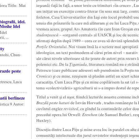
Sora Titlu: Mai
ieşeană) față în față, a unor texte cu trimiteri «în cruce» , 
am inițiat un exercițiu contra-literar (în sens mai larg, cont
foileton. Casa Universitarilor din Iaşi este locul probabil und
biografii, idei.
unuia din prînzurile la care mă alăturam şi eu lui Luca Pițu, 
 Moshe Idel
vremea aceea, grupul Ars Amatoria (în care Ioan Groşan era v
Idel
studen
ț
ească
– «organul central» al UASCR şi loc de ucenicie 
i, ...
afirmați deplin după 1989 – ceea ce avea să devină splendi
Por
ț
ile Orientului
. Noi visam însă la o scriere mai apropiată 
ity
ideologice, un text postmodern al cărui prim nivel – narativ –
Antohi, Chun-
ale cărui nivele ulterioare să fie țesute de autori prin recurs 
polemici etc. De la
Ț
iganiada
, literatura română nu e străi
Petrescu (care publicase adeseori sub pseudonim la Poşta re
zde peste
Cronica
) şi cu mine, reuşisem să plasăm astfel un scurt sch
etrescu, Luca
caracatița. Cum Luca Pițu şi cu mine copilărisem la sat (el s
tema «colectivizării» agriculturii ni s-a impus destul de rep
Titlul a venit şi el uşor, fiindcă lecturile noastre comune inc
tii berlineze
Brazdă peste haturi
de István Horvath , tradus româneşte l
istica 9 Autor:
cuvîntul englez
revisited
, cu gîndul la continuările celor d
precedat opera lui Orwell:
Erewhon
(de Samuel Butler), res
Huxley).
Discuția dintre Luca Pițu şi mine avea loc în paralel cu alte
comunități intelectuale din jurul revistelor studențeşti ieşen