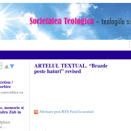
ARTELUL TEXTUAL. “Brazde
peste haturi” revised
etien /
orbire
 convorbire cu
ie, memorie si
ndru Zub in
Abonare prin RSS Feed la noutati
Oglinzi
 ...