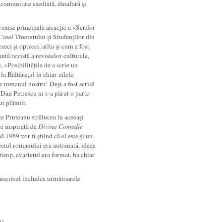
comunitate asediată, dinafară şi
enise principala atracție a «Serilor
 Casei Tineretului şi Studenților din
zeci şi optzeci, atîta şi cum a fost.
tă revistă a revistelor culturale,
, «Posibilitățile de a scrie un
la Băltărețul în chiar zilele
 romanul nostru! Deşi a fost scrisă
 Dan Petrescu ni s-a părut o parte
i plănuit.
e Pruteanu strălucea în aceeaşi
re inspirată de
Divina Comedie
 1989 vor fi ştiind că el este şi un
iectul romanului era automată, ideea
 timp, cvartetul era format, ba chiar
nuscrisul includea următoarele
u)