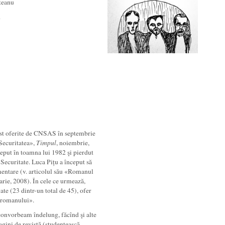
teanu
d
ost oferite de CNSAS în septembrie
Securitatea»,
Timpul
, noiembrie,
eput în toamna lui 1982 şi pierdut
Securitate. Luca Pițu a început să
mentare (v. articolul său «Romanul
uarie, 2008). În cele ce urmează,
ate (23 dintr-un total de 45), ofer
 «romanului».
convorbeam îndelung, făcînd şi alte
gini de revistă (studențească