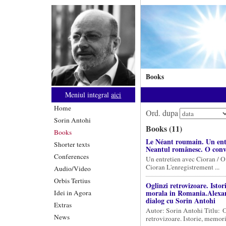
Books
Meniul integral
aici
Home
Ord. dupa
Sorin Antohi
Books (11)
Books
Le Néant roumain. Un entr
Shorter texts
Neantul românesc. O conv
Conferences
Un entretien avec Cioran / O
Cioran L'enregistrement ...
Audio/Video
Orbis Tertius
Oglinzi retrovizoare. Istor
morala in Romania.Alexa
Idei in Agora
dialog cu Sorin Antohi
Extras
Autor: Sorin Antohi Titlu: 
News
retrovizoare. Istorie, memorie