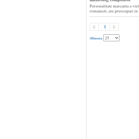
Personalitate marcanta a vie
romanesti, are preocupari in .
1
Afiseaza