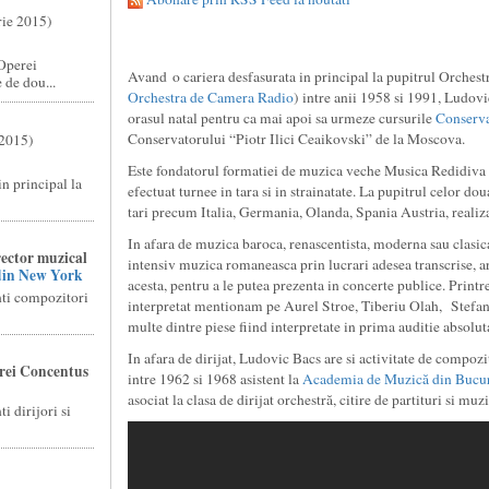
rie 2015)
Operei
Avand o cariera desfasurata in principal la pupitrul Orches
 de dou...
Orchestra de Camera Radio
) intre anii 1958 si 1991, Ludovic
orasul natal pentru ca mai apoi sa urmeze cursurile
Conserva
Conservatorului “Piotr Ilici Ceaikovski” de la Moscova.
 2015)
Este fondatorul formatiei de muzica veche Musica Redidiva pe 
n principal la
efectuat turnee in tara si in strainatate. La pupitrul celor do
tari precum Italia, Germania, Olanda, Spania Austria, realiz
In afara de muzica baroca, renascentista, moderna sau clasi
rector muzical
intensiv muzica romaneasca prin lucrari adesea transcrise, a
din New York
acesta, pentru a le putea prezenta in concerte publice. Print
nti compozitori
interpretat mentionam pe Aurel Stroe, Tiberiu Olah, Stefa
multe dintre piese fiind interpretate in prima auditie absolut
In afara de dirijat, Ludovic Bacs are si activitate de compozit
trei Concentus
intre 1962 si 1968 asistent la
Academia de Muzică din Bucur
asociat la clasa de dirijat orchestră, citire de partituri si mu
i dirijori si