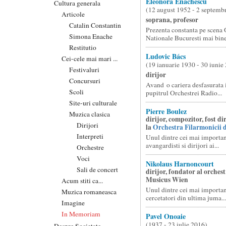
Eleonora Enachescu
Cultura generala
(12 august 1952 - 2 septemb
Articole
soprana, profesor
Catalin Constantin
Prezenta constanta pe scena 
Simona Enache
Nationale Bucuresti mai bine
Restitutio
Ludovic Bács
Cei-cele mai mari ...
(19 ianuarie 1930 - 30 iunie
Festivaluri
dirijor
Concursuri
Avand o cariera desfasurata i
Scoli
pupitrul Orchestrei Radio...
Site-uri culturale
Pierre Boulez
Muzica clasica
dirijor, compozitor, fost di
Dirijori
la
Orchestra Filarmonicii 
Interpreti
Unul dintre cei mai importa
avangardisti si dirijori ai...
Orchestre
Voci
Nikolaus Harnoncourt
Sali de concert
dirijor, fondator al orches
Musicus Wien
Acum stiti ca...
Unul dintre cei mai important
Muzica romaneasca
cercetatori din ultima juma...
Imagine
In Memoriam
Pavel Onoaie
(1937 - 23 iulie 2016)
Despre Societate