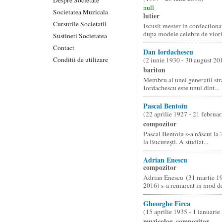
null
Societatea Muzicala
lutier
Cursurile Societatii
Iscusit mester in confectiona
dupa modele celebre de viori.
Sustineti Societatea
Contact
Dan Iordachescu
Conditii de utilizare
(2 iunie 1930 - 30 august 20
bariton
Membru al unei generatii str
Iordachescu este unul dint...
Pascal Bentoiu
(22 aprilie 1927 - 21 februa
compozitor
Pascal Bentoiu s-a născut la 
la Bucureşti. A studiat...
Adrian Enescu
compozitor
Adrian Enescu (31 martie 1
2016) s-a remarcat in mod de
Gheorghe Firca
(15 aprilie 1935 - 1 ianuarie
muzicolog, compozitor