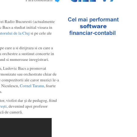
trei Radio Bucuresti (actualmente
 Bacs a studiat initial vioara in
torului de la Cluj
si pe cele ale
care a si dirijraza si cu care a
ua orchestre a sustinut concerte in
and si numeroase inregistrari.
ca, Ludovic Bacs a promovat
rmonizate sau orchestrate chiar de
re compozitorii ale caror muzici le-a
n Niculescu,
Cornel Taranu
, foarte
a.
or, violist dar și de pedagog, fiind
ești
, devenind apoi profesor
zică de cameră.