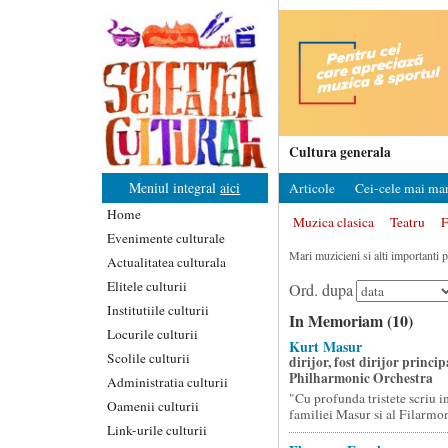
Cultura generala
Meniul integral
aici
Articole
Cei-cele mai mari
Home
Muzica clasica
Teatru
F
Evenimente culturale
Mari muzicieni si alti importanti pr
Actualitatea culturala
Elitele culturii
Ord. dupa
Institutiile culturii
In Memoriam (10)
Locurile culturii
Kurt Masur
Scolile culturii
dirijor, fost dirijor princi
Philharmonic Orchestra
Administratia culturii
"Cu profunda tristete scriu 
Oamenii culturii
familiei Masur si al Filarmoni
Link-urile culturii