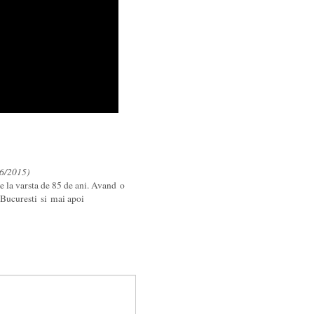
06/2015)
te la varsta de 85 de ani. Avand o
o Bucuresti si mai apoi