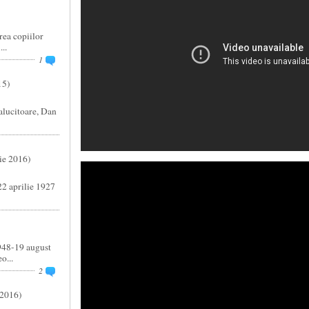
rea copiilor
..
1
15)
alucitoare, Dan
rie 2016)
22 aprilie 1927
948-19 august
o...
2
 2016)