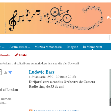
 ...
Acum stiti ca...
Muzica romaneasca
Imagine
In Memoriam
Toate
ilosofie
ofesionisti ai culturii care au murit dupa lansarea site-ului Societatii
Ludovic Bács
(19 ianuarie 1930 - 30 iunie 2015)
Dirijorul care a condus Orchestra de Camera
Radio timp de 33 de ani
pal al London
in numele
ci...
Abonare prin RSS Feed la noutati