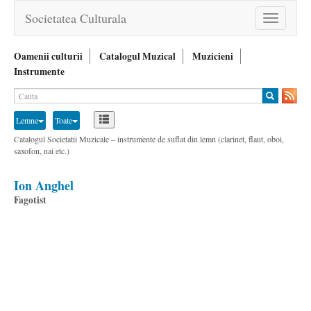
Societatea Culturala
Toggle
navigation
Oamenii culturii
Catalogul Muzical
Muzicieni
Instrumente
Lemne
Toate
Catalogul Societatii Muzicale – instrumente de suflat din lemn (clarinet, flaut, oboi,
saxofon, nai etc.)
Ion Anghel
Fagotist