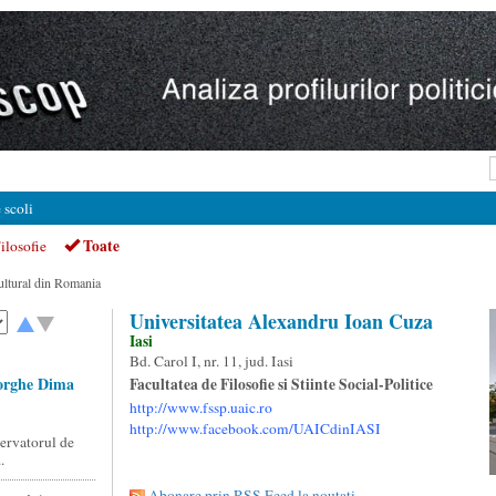
 scoli
Toate
ilosofie
cultural din Romania
Universitatea Alexandru Ioan Cuza
Iasi
Bd. Carol I, nr. 11, jud. Iasi
orghe Dima
Facultatea de Filosofie si Stiinte Social-Politice
http://www.fssp.uaic.ro
http://www.facebook.com/UAICdinIASI
servatorul de
.
Abonare prin RSS Feed la noutati