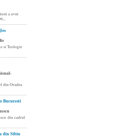
esti a avut
6...
Jos
fie
ie si Teologie
sional-
l din Oradea
n Bucuresti
zescu
scu din cadrul
a din Sibiu