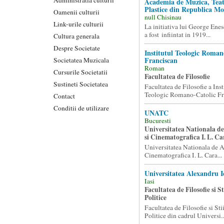
Academia de Muzica, Teat
Plastice din Republica Mo
Oamenii culturii
null Chisinau
Link-urile culturii
La initiativa lui George Enes
a fost infiintat in 1919...
Cultura generala
Despre Societate
Institutul Teologic Roman
Franciscan
Societatea Muzicala
Roman
Cursurile Societatii
Facultatea de Filosofie
Sustineti Societatea
Facultatea de Filosofie a Inst
Teologic Romano-Catolic Fra
Contact
Conditii de utilizare
UNATC
Bucuresti
Universitatea Nationala de
si Cinematografica I. L. Ca
Universitatea Nationala de Ar
Cinematografica I. L. Cara...
Universitatea Alexandru 
Iasi
Facultatea de Filosofie si St
Politice
Facultatea de Filosofie si Sti
Politice din cadrul Universi..