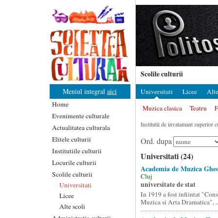
Scolile culturii
Meniul integral
aici
Universitati
Licee
Alte
Home
Muzica clasica
Teatru
F
Evenimente culturale
Institutii de invatamant superior 
Actualitatea culturala
Elitele culturii
Ord. dupa
Institutiile culturii
Universitati (24)
Locurile culturii
Academia de Muzica Ghe
Scolile culturii
Cluj
universitate de stat
Universitati
In 1919 a fost infiintat "Con
Licee
Muzica si Arta Dramatica", ..
Alte scoli
Administratia culturii