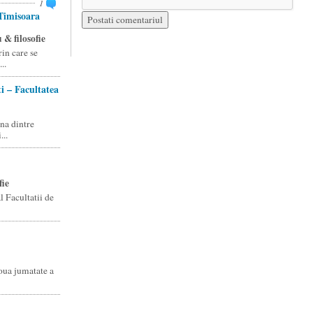
1
 Timisoara
 & filosofie
rin care se
..
i – Facultatea
una dintre
...
fie
 Facultatii de
doua jumatate a