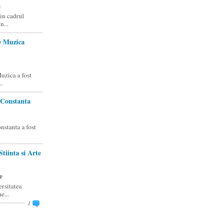
e
din cadrul
n...
e Muzica
uzica a fost
..
 Constanta
nstanta a fost
tiinta si Arte
e
ersitatea
e...
1