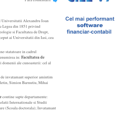
 Universitatii Alexandru Ioan
 cu Legea din 1851 privind
ologie si Facultatea de Drept,
ceput ai Universitatii din Iasi, cea
ine-statatoare in cadrul
Facultatea de
 denumirea in:
 domenii ale cunoasterii: cel al
tii de invatamant superior amintim
eletin, Simion Barnutiu, Mihai
e
contine sapte departamente:
elatii Internationale si Studii
tare (Scoala doctorala); Invatamant