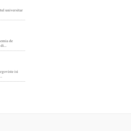
ul universitar
demia de
di...
rgoviste isi
..