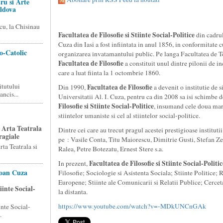
ru si Arte
ldova
cu, la Chisinau
Facultatea de Filosofie si Stiinte Social-Politice
din cadrul
Cuza din Iasi a fost infiintata in anul 1856, in conformitate
o-Catolic
organizarea invatamantului public. Pe langa Facultatea de Te
Facultatea de Filosofie
a constituit unul dintre pilonii de in
care a luat fiinta la 1 octombrie 1860.
itutului
Facultatea de Filosofie
Din 1990,
a devenit o institutie de s
ncis...
Universitatii Al. I. Cuza, pentru ca din 2008 sa isi schimbe
Filosofie si Stiinte Social-Politice
, insumand cele doua mari
stiintelor umaniste si cel al stiintelor social-politice.
 Arta Teatrala
Dintre cei care au trecut pragul acestei prestigioase institu
ragiale
pe : Vasile Conta, Titu Maiorescu, Dimitrie Gusti, Stefan Z
ta Teatrala si
Ralea, Petre Botezatu, Ernest Stere s.a.
Facultatea de Filosofie si Stiinte Social-Politic
In prezent,
Ioan Cuza
Filosofie; Sociologie si Asistenta Sociala; Stiinte Politice; R
Europene; Stiinte ale Comunicarii si Relatii Publice; Cerce
iinte Social-
la distanta.
https://www.youtube.com/watch?v=-MDkUNCnGAk
inte Social-
.