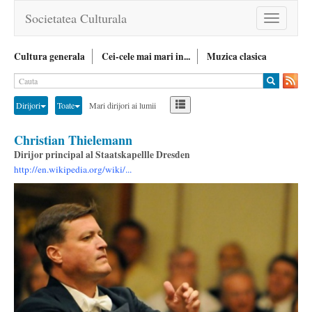
Societatea Culturala
Toggle
navigation
Cultura generala
Cei-cele mai mari in...
Muzica clasica
Dirijori
Toate
Mari dirijori ai lumii
Christian Thielemann
Dirijor principal al Staatskapellle Dresden
http://en.wikipedia.org/wiki/...