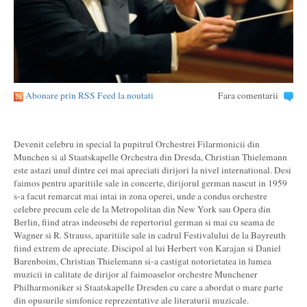
Abonare prin RSS Feed la noutati
Fara comentarii
Devenit celebru in special la pupitrul Orchestrei Filarmonicii din
Munchen si al Staatskapelle Orchestra din Dresda, Christian Thielemann
este astazi unul dintre cei mai apreciati dirijori la nivel international. Desi
faimos pentru aparitiile sale in concerte, dirijorul german nascut in 1959
s-a facut remarcat mai intai in zona operei, unde a condus orchestre
celebre precum cele de la Metropolitan din New York sau Opera din
Berlin, fiind atras indeosebi de repertoriul german si mai cu seama de
Wagner si R. Strauss, aparitiile sale in cadrul Festivalului de la Bayreuth
fiind extrem de apreciate. Discipol al lui Herbert von Karajan si Daniel
Barenboim, Christian Thielemann si-a castigat notorietatea in lumea
muzicii in calitate de dirijor al faimoaselor orchestre Munchener
Philharmoniker si Staatskapelle Dresden cu care a abordat o mare parte
din opusurile simfonice reprezentative ale literaturii muzicale.