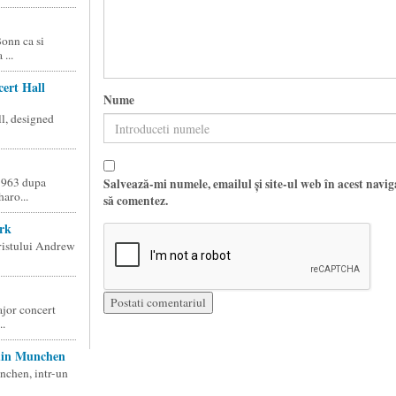
Bonn ca si
...
ert Hall
Nume
l, designed
1963 dupa
Salvează-mi numele, emailul și site-ul web în acest navi
aro...
să comentez.
rk
eristului Andrew
jor concert
..
 din Munchen
nchen, intr-un