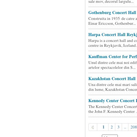
sale mov, decorul largulu...
Gothenburg Concert Hall
Construita in 1935 de catre a
Einar Ericcson, Gothenbur...
Harpa Concert Hall Reyk
Harpa is a concert hall and 
centre in Reykjavik, Iceland. 
Kauffman Center for Per
Unul dintre cele mai noi edif
artelor spectacolelor din S...
Kazakhstan Concert Hall
Una dintre cele mai mari sali
din lume, Kazakhstan Concert
Kennedy Center Concert 
The Kennedy Center Concert 
the John F. Kennedy Center ..
1
2
3
..
208