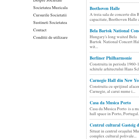
Societatea Muzicala
Beethoven Halle
A treia sala de concerte din 
Cursurile Societatii
capacitate, Beethoven Halle a 
Sustineti Societatea
Contact
Bela Bartok National Conc
Hungary's long waited Bela
Conditii de utilizare
Bartok National Concert Hal
wit...
Berliner Philharmonie
Construita in perioda 1960-
schitele arhitectului Hans Sch
Carnegie Hall din New Yo
Construita cu sprijinul afac
Carnegie, al carui nume i...
Casa da Musica Porto
Casa da Musica Porto is a ma
hall space in Porto, Portugal.
Centrul cultural Gasteig
Situat in centrul oraşului Mu
complex cultural polivale...