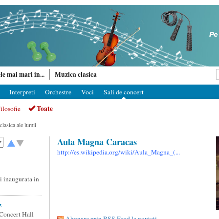
le mai mari in...
Muzica clasica
Interpreti
Orchestre
Voci
Sali de concert
Toate
ilosofie
clasica ale lumii
Aula Magna Caracas
http://es.wikipedia.org/wiki/Aula_Magna_(...
i inaugurata in
z
 Concert Hall
Abonare prin RSS Feed la noutati