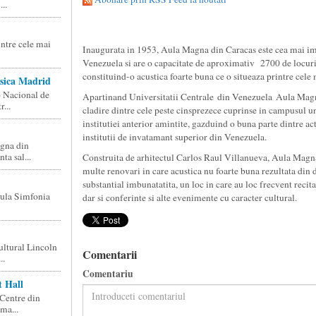
..
intre cele mai
Inaugurata in 1953, Aula Magna din Caracas este cea mai im
Venezuela si are o capacitate de aproximativ 2700 de locuri, 
constituind-o acustica foarte buna ce o situeaza printre cele
sica Madrid
o Nacional de
Apartinand Universitatii Centrale din Venezuela Aula Mag
...
cladire dintre cele peste cinsprezece cuprinse in campusul un
institutiei anterior amintite, gazduind o buna parte dintre act
institutii de invatamant superior din Venezuela.
gna din
ta sal...
Construita de arhitectul Carlos Raul Villanueva, Aula Magna
multe renovari in care acustica nu foarte buna rezultata din de
substantial imbunatatita, un loc in care au loc frecvent recit
Aula Simfonia
dar si conferinte si alte evenimente cu caracter cultural.
ultural Lincoln
Comentarii
..
Comentariu
t Hall
Centre din
ma...