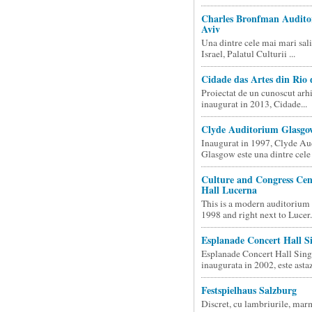
Charles Bronfman Audito
Aviv
Una dintre cele mai mari sali
Israel, Palatul Culturii ...
Cidade das Artes din Rio 
Proiectat de un cunoscut arhi
inaugurat in 2013, Cidade...
Clyde Auditorium Glasgo
Inaugurat in 1997, Clyde A
Glasgow este una dintre cele 
Culture and Congress Cen
Hall Lucerna
This is a modern auditorium
1998 and right next to Lucer.
Esplanade Concert Hall S
Esplanade Concert Hall Sing
inaugurata in 2002, este astazi
Festspielhaus Salzburg
Discret, cu lambriurile, marm