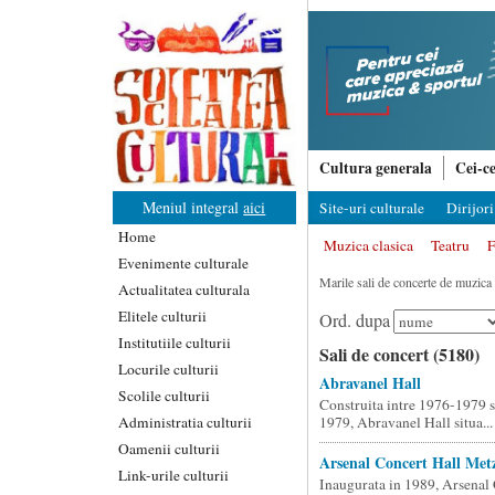
Cultura generala
Cei-ce
Meniul integral
aici
Site-uri culturale
Dirijori
Home
Muzica clasica
Teatru
F
Evenimente culturale
Marile sali de concerte de muzica 
Actualitatea culturala
Elitele culturii
Ord. dupa
Institutiile culturii
Sali de concert (5180)
Locurile culturii
Abravanel Hall
Scolile culturii
Construita intre 1976-1979 s
Administratia culturii
1979, Abravanel Hall situa...
Oamenii culturii
Arsenal Concert Hall Met
Link-urile culturii
Inaugurata in 1989, Arsenal