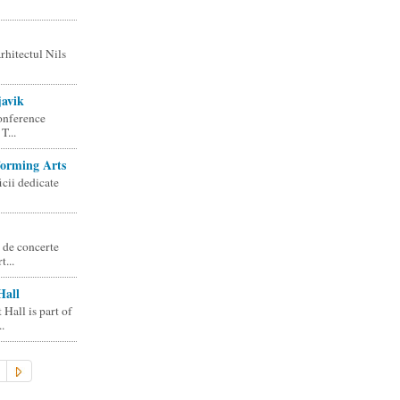
rhitectul Nils
javik
conference
T...
forming Arts
icii dedicate
 de concerte
...
Hall
Hall is part of
.