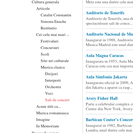
Cultura generala
Metz este una dintre cele mai.
Articole
Auditorio de Tenerife
Catalin Constantin
Auditorio de Tenerife, una d
Simona Enache
spectaculoase sali de conce...
Restitutio
Auditorio Nacional de Mu
Cei-cele mai mari ...
Inaugurat in 1988, Auditori
Festivaluri
Musica Madrid este unul dintr
Concursuri
Scoli
Aula Magna Caracas
Site-uri culturale
Inaugurata in 1953, Aula Ma
Caracas este cea mai importan
Muzica clasica
Dirijori
Aula Simfonia Jakarta
Interpreti
Inaugurata oficial in 2009, 
Orchestre
din Jakarta a aparut ca rasp...
Voci
Avery Fisher Hall
Sali de concert
Parte a celebrului complex c
Acum stiti ca...
Center din New York, Avery.
Muzica romaneasca
Barbican Center’s Concer
Imagine
Inaugurat in 1982, Barbican 
In Memoriam
Londra, unul dintre cele mai 
Despre Societate