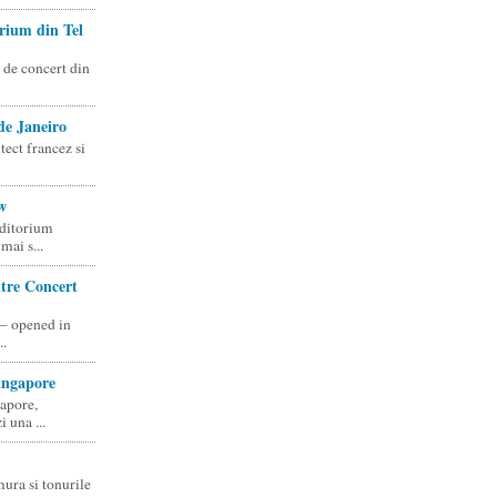
rium din Tel
 de concert din
de Janeiro
tect francez si
w
uditorium
mai s...
tre Concert
 – opened in
..
ingapore
apore,
 una ...
ura si tonurile