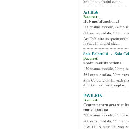
holul mare (holul centr...
Art Hub
Bucuresti
Hub multifunctional
100 scaune mobile, 24 mp sc
600 mp suprafata, 50 m exp
Art Hub este un spatiu multi
la etajul 4 al unei clad...
Sala Palatului - Sala Co
Bucuresti
Spatiu multifunctional
150 scaune mobile, 20 mp sc
563 mp suprafata, 20 m exp
Sala Coloanelor, din cadrul S
din Bucuresti, este amplas...
PAVILION
Bucuresti
Centru pentru arta si cult
contemporana
200 scaune mobile, 25 mp sc
500 mp suprafata, 55 m exp
PAVILION, situat in Piata Vi