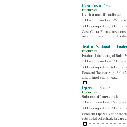
Casa Costa-Foru
Bucuresti
Centru multifunctional
100 scaune mobile, 25 mp sc
300 mp suprafata, 30 m exp
Casa Costa-Foru a fost constr
inceputul secolului al XX-lea
Teatrul National - Foaier
Bucuresti
Foaierul de la etajul Salii
100 scaune mobile, 20 mp sc
300 mp suprafata, 40 m exp
Foaierul Tapiseriei al Salii
afla primul etaj al teat...
Opera - Foaier
Bucuresti
Sala multifunctionala
70 scaune mobile, 15 mp sce
300 mp suprafata, 20 m exp
Foaierul Operei Nationale di
este holul principal, in care ..