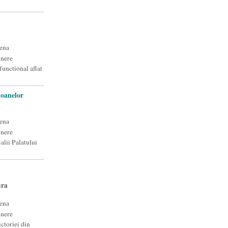
ena
unere
functional aflat
loanelor
ena
unere
alii Palatului
ura
ena
unere
ctoriei din