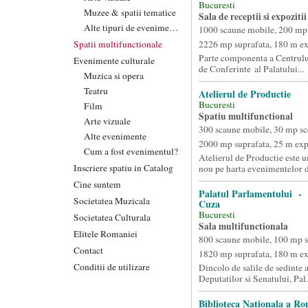
Bucuresti
Muzee & spatii tematice
Sala de receptii si expozitii
Alte tipuri de evenimente
1000 scaune mobile, 200 mp
Spatii multifunctionale
2226 mp suprafata, 180 m e
Parte componenta a Centrulu
Evenimente culturale
de Conferinte al Palatului...
Muzica si opera
Teatru
Atelierul de Productie
Bucuresti
Film
Spatiu multifunctional
Arte vizuale
300 scaune mobile, 30 mp sc
Alte evenimente
2000 mp suprafata, 25 m ex
Cum a fost evenimentul?
Atelierul de Productie este u
Inscriere spatiu in Catalog
nou pe harta evenimentelor d.
Cine suntem
Palatul Parlamentului - S
Societatea Muzicala
Cuza
Bucuresti
Societatea Culturala
Sala multifunctionala
Elitele Romaniei
800 scaune mobile, 100 mp 
Contact
1820 mp suprafata, 180 m e
Conditii de utilizare
Dincolo de salile de sedinte
Deputatilor si Senatului, Pal.
Biblioteca Nationala a R