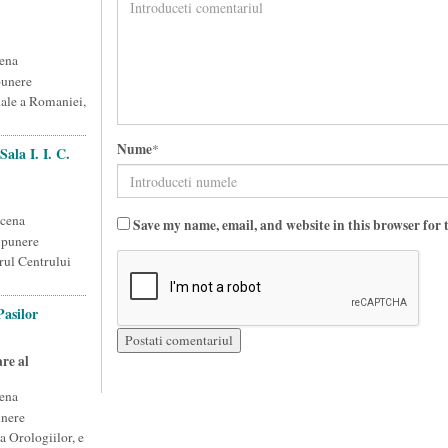
ena
punere
nale a Romaniei,
Nume
*
ala I. I. C.
scena
Save my name, email, and website in this browser for 
xpunere
drul Centrului
Pasilor
re al
ena
unere
a Orologiilor, e