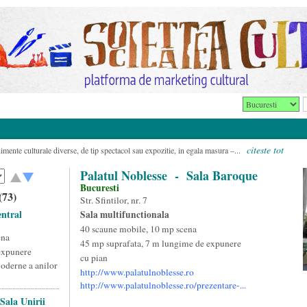
citeste tot
imente culturale diverse, de tip spectacol sau expozitie, in egala masura –...
Palatul Noblesse
- Sala Baroque
Bucuresti
(73)
Str. Sfintilor, nr. 7
ntral
Sala multifunctionala
40 scaune mobile, 10 mp scena
ena
45 mp suprafata, 7 m lungime de expunere
expunere
cu pian
oderne a anilor
http://www.palatulnoblesse.ro
http://www.palatulnoblesse.ro/prezentare-...
Sala Unirii