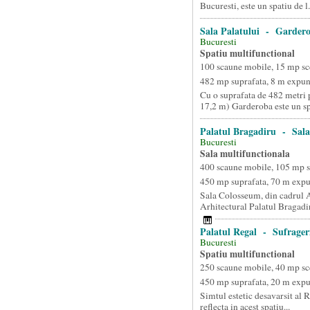
Bucuresti, este un spatiu de l.
Sala Palatului - Garder
Bucuresti
Spatiu multifunctional
100 scaune mobile, 15 mp sc
482 mp suprafata, 8 m expun
Cu o suprafata de 482 metri p
17,2 m) Garderoba este un sp.
Palatul Bragadiru - Sal
Bucuresti
Sala multifunctionala
400 scaune mobile, 105 mp 
450 mp suprafata, 70 m exp
Sala Colosseum, din cadrul
Arhitectural Palatul Bragadir
Palatul Regal - Sufrager
Bucuresti
Spatiu multifunctional
250 scaune mobile, 40 mp sc
450 mp suprafata, 20 m exp
Simtul estetic desavarsit al 
reflecta in acest spatiu...