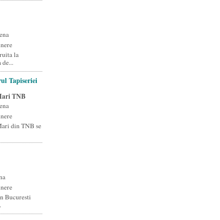
ena
unere
uita la
 de...
ul Tapiseriei
 Mari TNB
ena
unere
 Mari din TNB se
na
unere
n Bucuresti
.