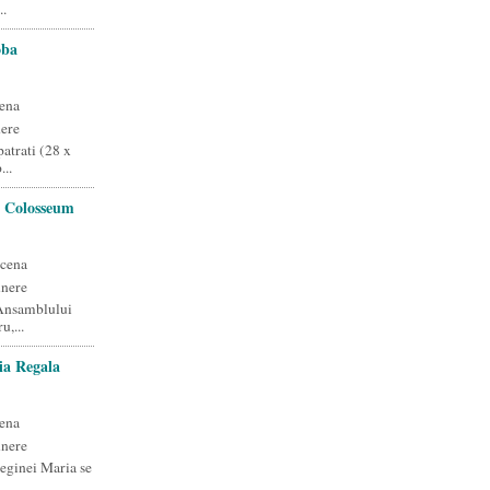
..
oba
ena
ere
atrati (28 x
..
a Colosseum
scena
unere
 Ansamblului
u,...
ia Regala
ena
unere
Reginei Maria se