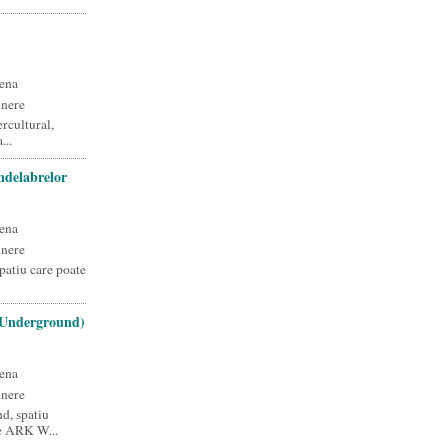
ena
unere
rcultural,
...
delabrelor
ena
unere
patiu care poate
(Underground)
ena
unere
d, spatiu
e ARK W...