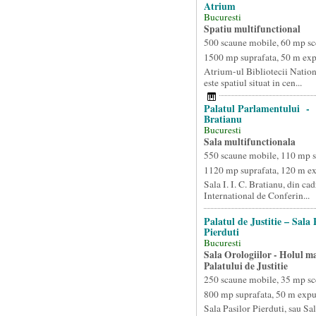
Atrium
Bucuresti
Spatiu multifunctional
500 scaune mobile, 60 mp sc
1500 mp suprafata, 50 m ex
Atrium-ul Bibliotecii Natio
este spatiul situat in cen...
Palatul Parlamentului - S
Bratianu
Bucuresti
Sala multifunctionala
550 scaune mobile, 110 mp 
1120 mp suprafata, 120 m e
Sala I. I. C. Bratianu, din ca
International de Conferin...
Palatul de Justitie – Sala 
Pierduti
Bucuresti
Sala Orologiilor - Holul ma
Palatului de Justitie
250 scaune mobile, 35 mp sc
800 mp suprafata, 50 m exp
Sala Pasilor Pierduti, sau Sal