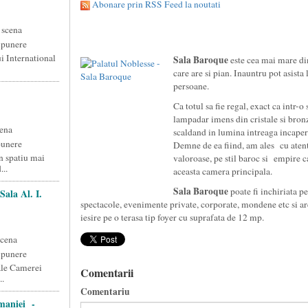
Abonare prin RSS Feed la noutati
 scena
xpunere
i International
Sala Baroque
este cea mai mare din
care are si pian. Inauntru pot asist
persoane.
Ca totul sa fie regal, exact ca intr-o
lampadar imens din cristale si bronz
ena
scaldand in lumina intreaga incapere
punere
Demne de ea fiind, am ales cu aten
n spatiu mai
valoroase, pe stil baroc si empire 
..
aceasta camera principala.
Sala Baroque
poate fi inchiriata pe
ala Al. I.
spectacole, evenimente private, corporate, mondene etc si ar
iesire pe o terasa tip foyer cu suprafata de 12 mp.
scena
xpunere
 ale Camerei
Comentarii
..
Comentariu
omaniei -