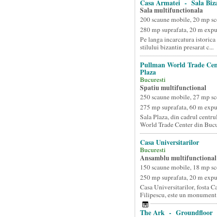
Casa Armatei - Sala Biz
Sala multifunctionala
200 scaune mobile, 20 mp sc
280 mp suprafata, 20 m exp
Pe langa incarcatura istorica 
stilului bizantin presarat c...
Pullman World Trade Cen
Plaza
Bucuresti
Spatiu multifunctional
250 scaune mobile, 27 mp sc
275 mp suprafata, 60 m exp
Sala Plaza, din cadrul centr
World Trade Center din Bucur
Casa Universitarilor
Bucuresti
Ansamblu multifunctional
150 scaune mobile, 18 mp sc
250 mp suprafata, 20 m exp
Casa Universitarilor, fosta C
Filipescu, este un monument .
The Ark - Groundfloor