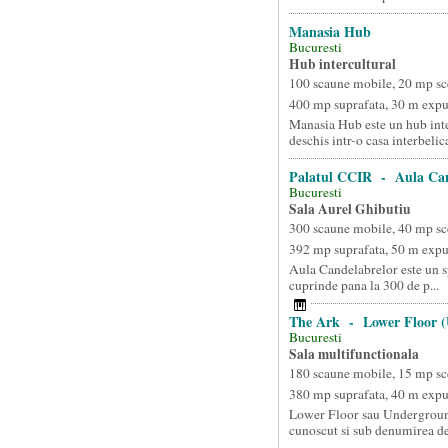
Manasia Hub
Bucuresti
Hub intercultural
100 scaune mobile, 20 mp sc
400 mp suprafata, 30 m exp
Manasia Hub este un hub inte
deschis intr-o casa interbelica
Palatul CCIR - Aula Can
Bucuresti
Sala Aurel Ghibutiu
300 scaune mobile, 40 mp sc
392 mp suprafata, 50 m exp
Aula Candelabrelor este un s
cuprinde pana la 300 de p...
The Ark - Lower Floor 
Bucuresti
Sala multifunctionala
180 scaune mobile, 15 mp sc
380 mp suprafata, 40 m exp
Lower Floor sau Undergroun
cunoscut si sub denumirea d