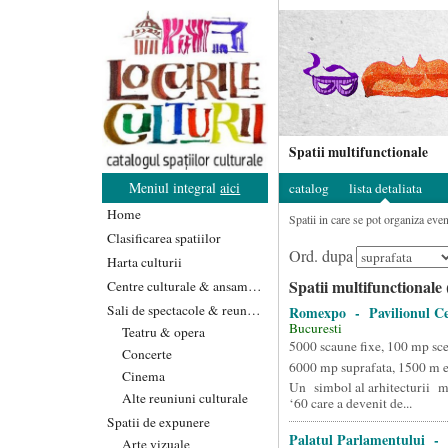
Spatii multifunctionale
Meniul integral
aici
catalog
lista detaliata
Home
Spatii in care se pot organiza even
Clasificarea spatiilor
Ord. dupa
Harta culturii
Spatii multifunctionale 
Centre culturale & ansambluri
Sali de spectacole & reuniuni
Romexpo - Pavilionul Ce
Bucuresti
Teatru & opera
5000 scaune fixe, 100 mp sc
Concerte
6000 mp suprafata, 1500 m 
Cinema
Un simbol al arhitecturii m
Alte reuniuni culturale
‘60 care a devenit de...
Spatii de expunere
Palatul Parlamentului - 
Arte vizuale