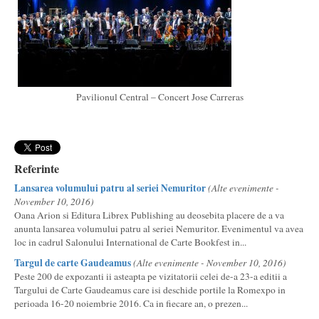
Pavilionul Central – Concert Jose Carreras
Referinte
Lansarea volumului patru al seriei Nemuritor
(Alte evenimente -
November 10, 2016)
Oana Arion si Editura Librex Publishing au deosebita placere de a va
anunta lansarea volumului patru al seriei Nemuritor. Evenimentul va avea
loc in cadrul Salonului International de Carte Bookfest in...
Targul de carte Gaudeamus
(Alte evenimente - November 10, 2016)
Peste 200 de expozanti ii asteapta pe vizitatorii celei de-a 23-a editii a
Targului de Carte Gaudeamus care isi deschide portile la Romexpo in
perioada 16-20 noiembrie 2016. Ca in fiecare an, o prezen...