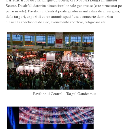
Carreras, trupa de circ Cirque du Soleil) ori Noaptea Lunga a Filmelor
Scurte. De altfel, datorita dimensiunilor sale generoase (este structurat pe
patru nivele), Pavilionul Central poate gazdui manifestari de anvergura,
de la targuri, expozitii cu un anumit specific sau concerte de muzica
clasica la spectacole de circ, evenimente sportive, religioase etc.
Pavilionul Central – Targul Gaudeamus