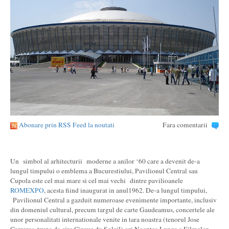
Abonare prin RSS Feed la noutati
Fara comentarii
Un simbol al arhitecturii moderne a anilor ‘60 care a devenit de-a
lungul timpului o emblema a Bucurestiului, Pavilionul Central sau
Cupola este cel mai mare si cel mai vechi dintre pavilioanele
ROMEXPO
, acesta fiind inaugurat in anul1962. De-a lungul timpului,
Pavilionul Central a gazduit numeroase evenimente importante, inclusiv
din domeniul cultural, precum targul de carte Gaudeamus, concertele ale
unor personalitati internationale venite in tara noastra (tenorul Jose