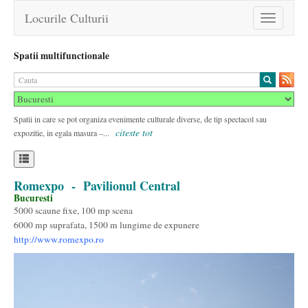
Locurile Culturii
Toggle
navigation
Spatii multifunctionale
Spatii in care se pot organiza evenimente culturale diverse, de tip spectacol sau
citeste tot
expozitie, in egala masura –...
Romexpo
- Pavilionul Central
Bucuresti
5000 scaune fixe, 100 mp scena
6000 mp suprafata, 1500 m lungime de expunere
http://www.romexpo.ro